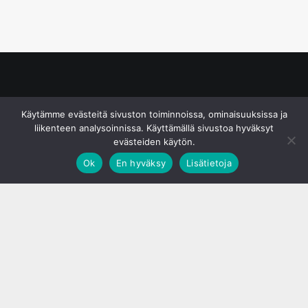
© S&J Media Oy
Käytämme evästeitä sivuston toiminnoissa, ominaisuuksissa ja
liikenteen analysoinnissa. Käyttämällä sivustoa hyväksyt
evästeiden käytön.
Ok
En hyväksy
Lisätietoja
;