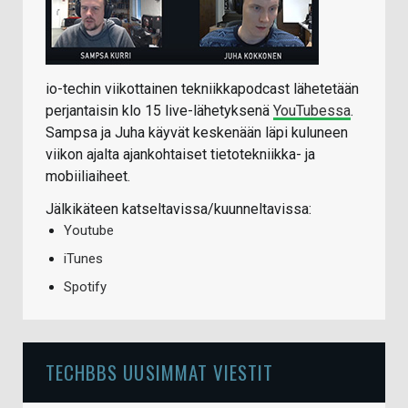
io-techin viikottainen tekniikkapodcast lähetetään
perjantaisin klo 15 live-lähetyksenä
YouTubessa
.
Sampsa ja Juha käyvät keskenään läpi kuluneen
viikon ajalta ajankohtaiset tietotekniikka- ja
mobiiliaiheet.
Jälkikäteen katseltavissa/kuunneltavissa:
Youtube
iTunes
Spotify
TECHBBS UUSIMMAT VIESTIT