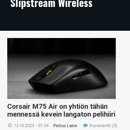
Slipstream Wireless
ARTIKKELIT
VIDEOT
TECHBBS
TIETOA
HINTA.FI
KAUPPA
VAIHDA TEEMA
Corsair M75 Air on yhtiön tähän
HAKU
mennessä kevein langaton pelihiiri
13.10.2023 - 01:54
/
Petrus Laine
Kommentit (3)