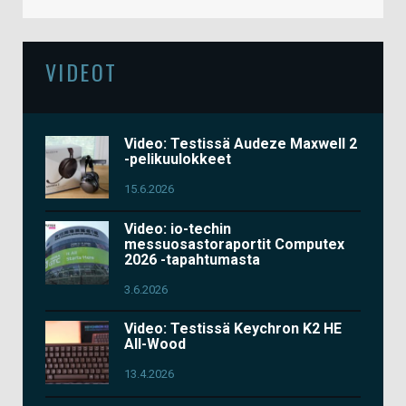
VIDEOT
Video: Testissä Audeze Maxwell 2
-pelikuulokkeet
15.6.2026
Video: io-techin
messuosastoraportit Computex
2026 -tapahtumasta
3.6.2026
Video: Testissä Keychron K2 HE
All-Wood
13.4.2026