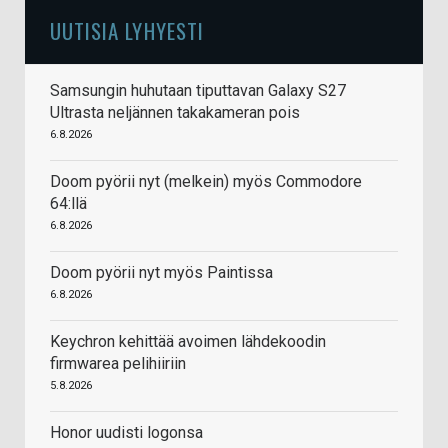
UUTISIA LYHYESTI
Samsungin huhutaan tiputtavan Galaxy S27
Ultrasta neljännen takakameran pois
6.8.2026
Doom pyörii nyt (melkein) myös Commodore
64:llä
6.8.2026
Doom pyörii nyt myös Paintissa
6.8.2026
Keychron kehittää avoimen lähdekoodin
firmwarea pelihiiriin
5.8.2026
Honor uudisti logonsa