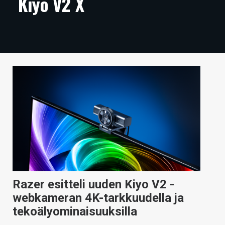
Kiyo V2 X
ARTIKKELIT
VIDEOT
TECHBBS
TIETOA
HINTA.FI
KAUPPA
VAIHDA TEEMA
Razer esitteli uuden Kiyo V2 -
HAKU
webkameran 4K-tarkkuudella ja
tekoälyominaisuuksilla