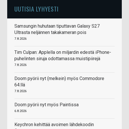
UUTISIA LYHYESTI
Samsungin huhutaan tiputtavan Galaxy S27
Ultrasta neljännen takakameran pois
7.8.2026
Tim Culpan: Applella on miljardin edestä iPhone-
puhelinten siruja odottamassa muistipiirejä
7.8.2026
Doom pyörii nyt (melkein) myös Commodore
64:llä
7.8.2026
Doom pyörii nyt myös Paintissa
6.8.2026
Keychron kehittää avoimen lähdekoodin