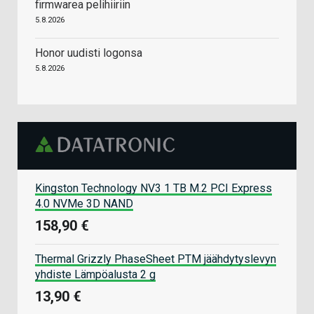
firmwarea pelihiiriin
5.8.2026
Honor uudisti logonsa
5.8.2026
Kingston Technology NV3 1 TB M.2 PCI Express
4.0 NVMe 3D NAND
158,90 €
Thermal Grizzly PhaseSheet PTM jäähdytyslevyn
yhdiste Lämpöalusta 2 g
13,90 €