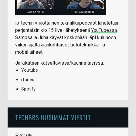
io-techin viikottainen tekniikkapodcast lähetetään
perjantaisin klo 15 live-lähetyksenä
YouTubessa
.
Sampsa ja Juha käyvät keskenään läpi kuluneen
viikon ajalta ajankohtaiset tietotekniikka- ja
mobiiliaiheet.
Jälkikäteen katseltavissa/kuunneltavissa:
Youtube
iTunes
Spotify
TECHBBS UUSIMMAT VIESTIT
Pyöräily