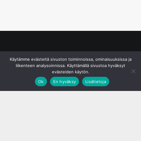
© S&J Media Oy
Käytämme evästeitä sivuston toiminnoissa, ominaisuuksissa ja
liikenteen analysoinnissa. Käyttämällä sivustoa hyväksyt
evästeiden käytön.
Ok
En hyväksy
Lisätietoja
;