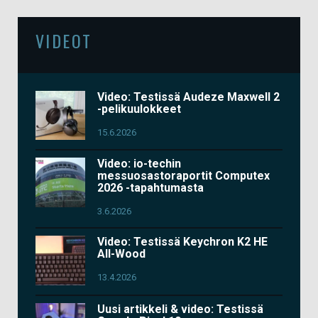
VIDEOT
Video: Testissä Audeze Maxwell 2
-pelikuulokkeet
15.6.2026
Video: io-techin
messuosastoraportit Computex
2026 -tapahtumasta
3.6.2026
Video: Testissä Keychron K2 HE
All-Wood
13.4.2026
Uusi artikkeli & video: Testissä