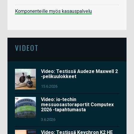
Komponenteille myös kasauspalvelu
VIDEOT
Video: Testissä Audeze Maxwell 2
-pelikuulokkeet
15.6.2026
Video: io-techin
messuosastoraportit Computex
2026 -tapahtumasta
3.6.2026
Video: Testissä Keychron K2 HE