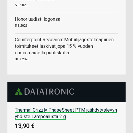
5.8.2026
Honor uudisti logonsa
5.8.2026
Counterpoint Research: Mobiilijärjestelmäpiirien
toimitukset laskivat jopa 15 % vuoden
ensimmäisellä puoliskolla
31.7.2026
Thermal Grizzly PhaseSheet PTM jäähdytyslevyn
yhdiste Lämpöalusta 2 g
13,90 €