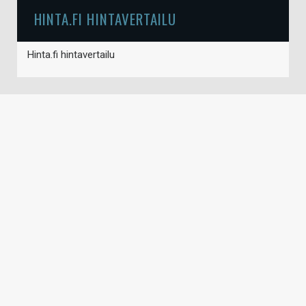
HINTA.FI HINTAVERTAILU
Hinta.fi hintavertailu