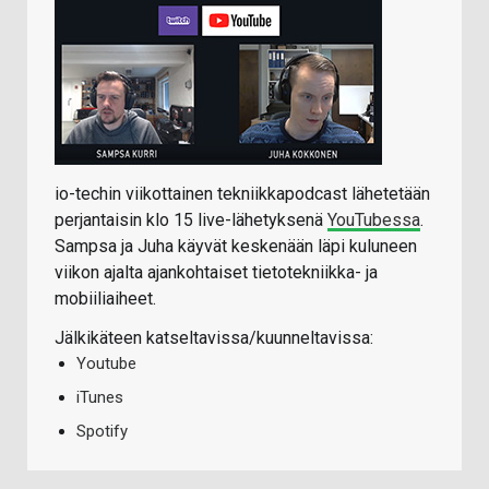
io-techin viikottainen tekniikkapodcast lähetetään
perjantaisin klo 15 live-lähetyksenä
YouTubessa
.
Sampsa ja Juha käyvät keskenään läpi kuluneen
viikon ajalta ajankohtaiset tietotekniikka- ja
mobiiliaiheet.
Jälkikäteen katseltavissa/kuunneltavissa:
Youtube
iTunes
Spotify