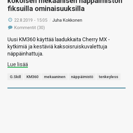
kokoisen mekaanisen näppäimistön
fiksuilla ominaisuuksilla
22.8.2019 - 15:05
/
Juha Kokkonen
Kommentit (30)
Uusi KM360 käyttää laadukkaita Cherry MX -
kytkimiä ja kestäviä kaksoisruiskuvalettuja
näppäinhattuja.
Lue lisää
G.Skill
KM360
mekaaninen
näppäimistö
tenkeyless