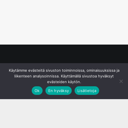
© S&J Media Oy
Käytämme evästeitä sivuston toiminnoissa, ominaisuuksissa ja
liikenteen analysoinnissa. Käyttämällä sivustoa hyväksyt
evästeiden käytön.
Ok
En hyväksy
Lisätietoja
;