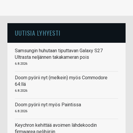
UUTISIA LYHYESTI
Samsungin huhutaan tiputtavan Galaxy S27
Ultrasta neljännen takakameran pois
6.8.2026
Doom pyörii nyt (melkein) myös Commodore
64:llä
6.8.2026
Doom pyörii nyt myös Paintissa
6.8.2026
Keychron kehittää avoimen lähdekoodin
firmwarea pelihiiriin