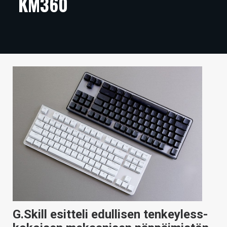
KM360
ARTIKKELIT
VIDEOT
TECHBBS
TIETOA
HINTA.FI
KAUPPA
VAIHDA TEEMA
HAKU
G.Skill esitteli edullisen tenkeyless-