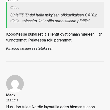
22.8.2019
Chloe
Sinisillä lähtisi itelle nykyisen pikkuvikaisen G410:n
tilalle.. toisaalta, kai noilla punaisillakin pärjäisi.
Koodatessa punaiset ja silentit ovat omaan mieleen liian
tunnottomat. Pelatessa toki paremmat.
Kirjaudu sisään vastataksesi
Madx
22.8.2019
Huh. Jos tulee Nordic layoutilla edes hieman tuohon