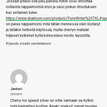
Jossain pitäisi olla joku palvelu mihin voisi ilmoittaa
millaista näppäimistöä etsii ja saisi jonkun ilmoituksen
kun sellainen tulee.
https://www.sharkoon.com/product//PureWriter%20TKL#sp
on paras näppäimistö mitä tähän mennessä olen löytänyt
ja tälläkin hetkellä käytössä, mutta cherryn matalat
hiljaiset kytkimet kyllä kiinnostaisi nordic layoutilla.
Kirjaudu sisään vastataksesi
Jantori
23.8.2019
Cherry mx speed silver on sitte varmaan se kytkin
mitä kannattais koittaa. Ainaki speksit samat muuten