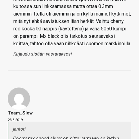
ku tossa sun linkkaamassa mutta ottaa 0.3mm
aiemmin. Itellä oli aiemmin ja on kyllä mainiot kytkimet,
mitä nyt ehkä aavistuksen liian herkät. Vaihtu cherry
red koska tkl näppis (käytettynä) ja vähä 5050 kumpi
on parempi. Mx black olis tarkotus seuraavaksi
koittaa, tahtoo olla vaan nihkeästi suomen markkinoilla.
Kirjaudu sisään vastataksesi
Team_Slow
23.8.2019
jantori
Cherry mx speed silver on sitte varmaan se kytkin