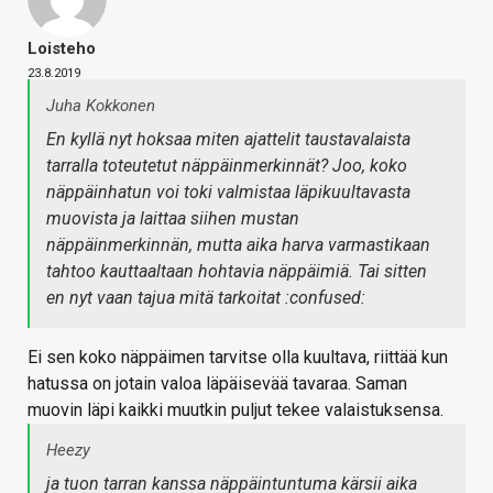
Loisteho
23.8.2019
Juha Kokkonen
En kyllä nyt hoksaa miten ajattelit taustavalaista
tarralla toteutetut näppäinmerkinnät? Joo, koko
näppäinhatun voi toki valmistaa läpikuultavasta
muovista ja laittaa siihen mustan
näppäinmerkinnän, mutta aika harva varmastikaan
tahtoo kauttaaltaan hohtavia näppäimiä. Tai sitten
en nyt vaan tajua mitä tarkoitat :confused:
Ei sen koko näppäimen tarvitse olla kuultava, riittää kun
hatussa on jotain valoa läpäisevää tavaraa. Saman
muovin läpi kaikki muutkin puljut tekee valaistuksensa.
Heezy
ja tuon tarran kanssa näppäintuntuma kärsii aika