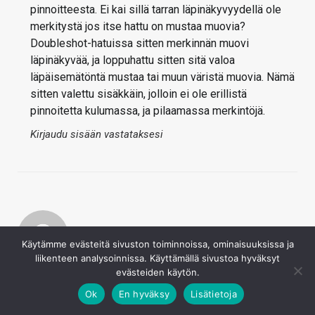
pinnoitteesta. Ei kai sillä tarran läpinäkyvyydellä ole
merkitystä jos itse hattu on mustaa muovia?
Doubleshot-hatuissa sitten merkinnän muovi
läpinäkyvää, ja loppuhattu sitten sitä valoa
läpäisemätöntä mustaa tai muun väristä muovia. Nämä
sitten valettu sisäkkäin, jolloin ei ole erillistä
pinnoitetta kulumassa, ja pilaamassa merkintöjä.
Kirjaudu sisään vastataksesi
Käytämme evästeitä sivuston toiminnoissa, ominaisuuksissa ja
liikenteen analysoinnissa. Käyttämällä sivustoa hyväksyt
Heezy
evästeiden käytön.
23.8.2019
Ok
En hyväksy
Lisätietoja
Loisteho