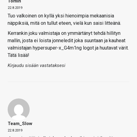
Tomih
22.8.2019
Tuo valkoinen on kyllä yksi hienoimpia mekaanisia
näppiksiä, mitä on tullut eteen, vielä kun saisi litteänä.
Kerrankin joku valmistaja on ymmärtänyt tehdä hillityn
mallin, josta ei loista jonneledit joka suuntaan ja kauheat
valmistajan hypersuper-x_G4m1ng logot ja huutavat värit.
Tätä lisää!
Kirjaudu sisään vastataksesi
Team_Slow
22.8.2019