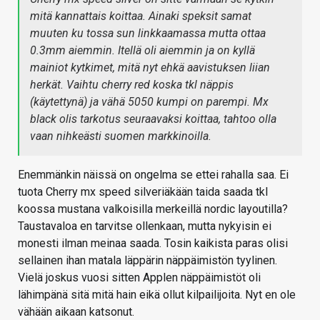
mitä kannattais koittaa. Ainaki speksit samat
muuten ku tossa sun linkkaamassa mutta ottaa
0.3mm aiemmin. Itellä oli aiemmin ja on kyllä
mainiot kytkimet, mitä nyt ehkä aavistuksen liian
herkät. Vaihtu cherry red koska tkl näppis
(käytettynä) ja vähä 5050 kumpi on parempi. Mx
black olis tarkotus seuraavaksi koittaa, tahtoo olla
vaan nihkeästi suomen markkinoilla.
Enemmänkin näissä on ongelma se ettei rahalla saa. Ei
tuota Cherry mx speed silveriäkään taida saada tkl
koossa mustana valkoisilla merkeillä nordic layoutilla?
Taustavaloa en tarvitse ollenkaan, mutta nykyisin ei
monesti ilman meinaa saada. Tosin kaikista paras olisi
sellainen ihan matala läppärin näppäimistön tyylinen.
Vielä joskus vuosi sitten Applen näppäimistöt oli
lähimpänä sitä mitä hain eikä ollut kilpailijoita. Nyt en ole
vähään aikaan katsonut.