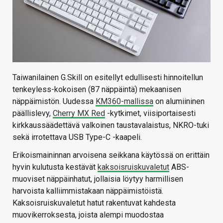
Taiwanilainen G.Skill on esitellyt edullisesti hinnoitellun
tenkeyless-kokoisen (87 näppäintä) mekaanisen
näppäimistön. Uudessa
KM360-mallissa
on alumiininen
päällislevy,
Cherry MX Red
-kytkimet, viisiportaisesti
kirkkaussäädettävä valkoinen taustavalaistus, NKRO-tuki
sekä irrotettava USB Type-C -kaapeli.
Erikoismaininnan arvoisena seikkana käytössä on erittäin
hyvin kulutusta kestävät
kaksoisruiskuvaletut
ABS-
muoviset näppäinhatut, jollaisia löytyy harmillisen
harvoista kalliimmistakaan näppäimistöistä.
Kaksoisruiskuvaletut hatut rakentuvat kahdesta
muovikerroksesta, joista alempi muodostaa