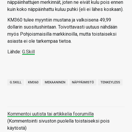
näppäinhattujen merkinnät, joten ne eivät kulu pois ennen
kuin koko näppäinhattu kuluu puhki (eli ei lähes koskaan).
KM360 tulee myyntiin mustana ja valkoisena 49,99
dollarin suositushintaan. Toivottavasti uutuus nähdään
myös Pohjoismaisilla markkinoilla, mutta toistaiseksi
asiasta ei ole tarkempaa tietoa.
Lähde:
G.Skill
G.SKILL
KM360
MEKAANINEN
NÄPPÄIMISTÖ
TENKEYLESS
Kommentoi uutista tai artikkelia foorumilla
(Kommentointi sivuston puolella toistaiseksi pois
käytöstä)