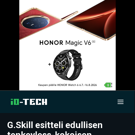
G.Skill esitteli edullisen
UUTISET
tenkeyless-kokoisen