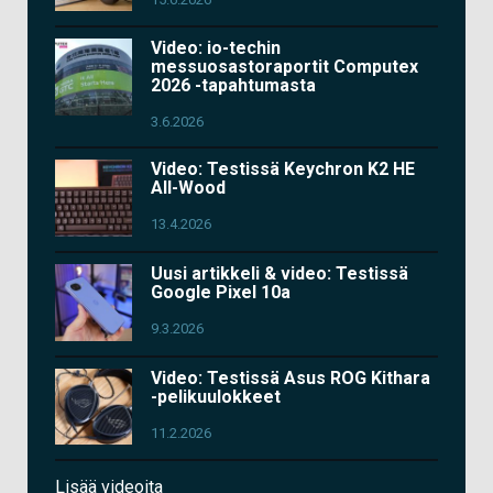
Video: io-techin
messuosastoraportit Computex
2026 -tapahtumasta
3.6.2026
Video: Testissä Keychron K2 HE
All-Wood
13.4.2026
Uusi artikkeli & video: Testissä
Google Pixel 10a
9.3.2026
Video: Testissä Asus ROG Kithara
-pelikuulokkeet
11.2.2026
Lisää videoita