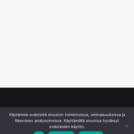
© S&J Media Oy
Käytämme evästeitä sivuston toiminnoissa, ominaisuuksissa ja
liikenteen analysoinnissa. Käyttämällä sivustoa hyväksyt
evästeiden käytön.