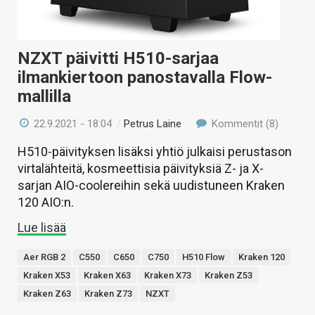
NZXT päivitti H510-sarjaa
ilmankiertoon panostavalla Flow-
mallilla
22.9.2021 - 18:04
/
Petrus Laine
Kommentit (8)
H510-päivityksen lisäksi yhtiö julkaisi perustason
virtalähteitä, kosmeettisia päivityksiä Z- ja X-
sarjan AIO-coolereihin sekä uudistuneen Kraken
120 AIO:n.
Lue lisää
Aer RGB 2
C550
C650
C750
H510 Flow
Kraken 120
Kraken X53
Kraken X63
Kraken X73
Kraken Z53
Kraken Z63
Kraken Z73
NZXT