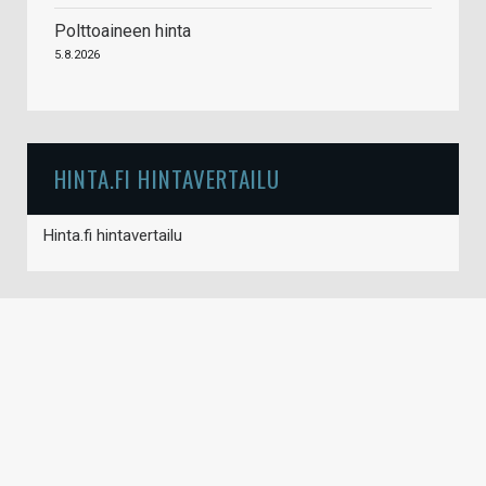
Polttoaineen hinta
5.8.2026
HINTA.FI HINTAVERTAILU
Hinta.fi hintavertailu