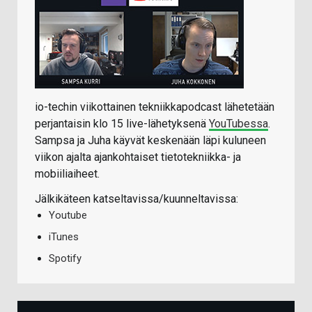
io-techin viikottainen tekniikkapodcast lähetetään
perjantaisin klo 15 live-lähetyksenä
YouTubessa
.
Sampsa ja Juha käyvät keskenään läpi kuluneen
viikon ajalta ajankohtaiset tietotekniikka- ja
mobiiliaiheet.
Jälkikäteen katseltavissa/kuunneltavissa:
Youtube
iTunes
Spotify