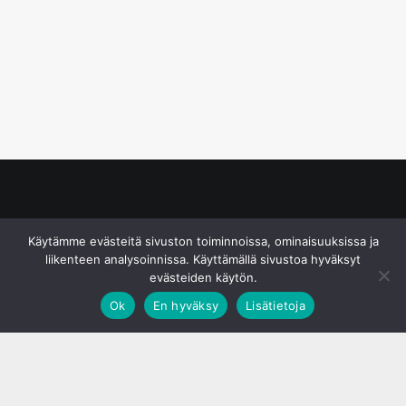
© S&J Media Oy
Käytämme evästeitä sivuston toiminnoissa, ominaisuuksissa ja
liikenteen analysoinnissa. Käyttämällä sivustoa hyväksyt
evästeiden käytön.
Ok
En hyväksy
Lisätietoja
;