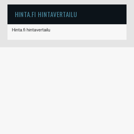
HINTA.FI HINTAVERTAILU
Hinta.fi hintavertailu