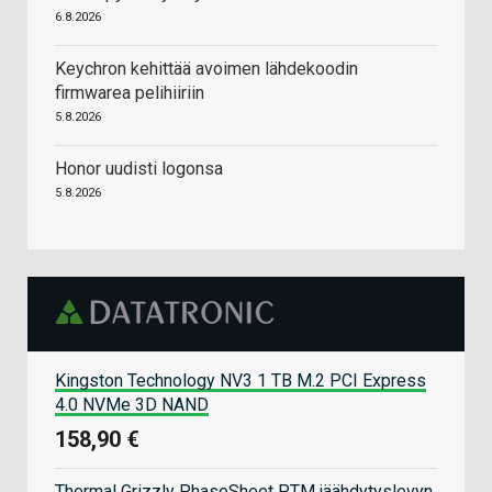
6.8.2026
Keychron kehittää avoimen lähdekoodin
firmwarea pelihiiriin
5.8.2026
Honor uudisti logonsa
5.8.2026
Kingston Technology NV3 1 TB M.2 PCI Express
4.0 NVMe 3D NAND
158,90 €
Thermal Grizzly PhaseSheet PTM jäähdytyslevyn