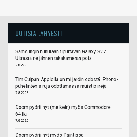
UUTISIA LYHYESTI
Samsungin huhutaan tiputtavan Galaxy S27
Ultrasta neljännen takakameran pois
7.8.2026
Tim Culpan: Applella on miljardin edestä iPhone-
puhelinten siruja odottamassa muistipiirejä
7.8.2026
Doom pyörii nyt (melkein) myös Commodore
64:llä
7.8.2026
Doom pyörii nyt myös Paintissa