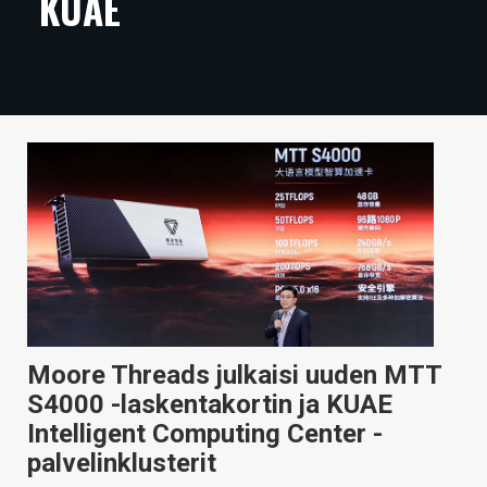
KUAE
ARTIKKELIT
VIDEOT
TECHBBS
TIETOA
HINTA.FI
KAUPPA
VAIHDA TEEMA
Moore Threads julkaisi uuden MTT
S4000 -laskentakortin ja KUAE
HAKU
Intelligent Computing Center -
palvelinklusterit