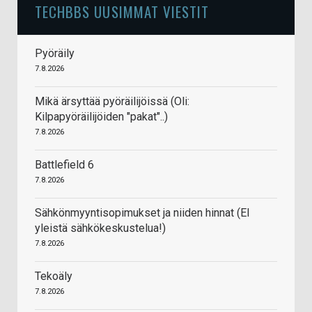
TECHBBS UUSIMMAT VIESTIT
Pyöräily
7.8.2026
Mikä ärsyttää pyöräilijöissä (Oli:
Kilpapyöräilijöiden "pakat"..)
7.8.2026
Battlefield 6
7.8.2026
Sähkönmyyntisopimukset ja niiden hinnat (EI
yleistä sähkökeskustelua!)
7.8.2026
Tekoäly
7.8.2026