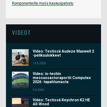
Komponenteille myös kasauspalvelu
VIDEOT
Video: Testissä Audeze Maxwell 2
-pelikuulokkeet
15.6.2026
Video: io-techin
messuosastoraportit Computex
2026 -tapahtumasta
3.6.2026
Video: Testissä Keychron K2 HE
All-Wood