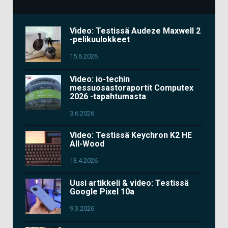
Video: Testissä Audeze Maxwell 2
-pelikuulokkeet
15.6.2026
Video: io-techin
messuosastoraportit Computex
2026 -tapahtumasta
3.6.2026
Video: Testissä Keychron K2 HE
All-Wood
13.4.2026
Uusi artikkeli & video: Testissä
Google Pixel 10a
9.3.2026