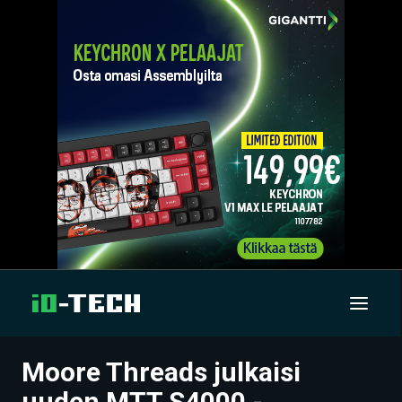
Moore Threads julkaisi
UUTISET
uuden MTT S4000 -