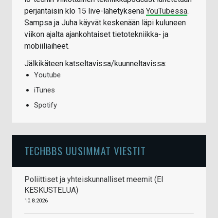
perjantaisin klo 15 live-lähetyksenä
YouTubessa
.
Sampsa ja Juha käyvät keskenään läpi kuluneen
viikon ajalta ajankohtaiset tietotekniikka- ja
mobiiliaiheet.
Jälkikäteen katseltavissa/kuunneltavissa:
Youtube
iTunes
Spotify
TECHBBS UUSIMMAT VIESTIT
Poliittiset ja yhteiskunnalliset meemit (EI
KESKUSTELUA)
10.8.2026