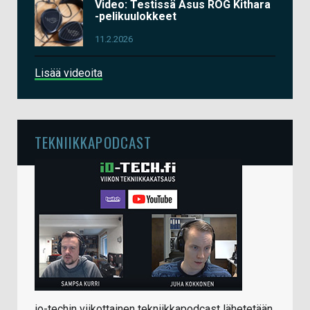
Video: Testissä Asus ROG Kithara
-pelikuulokkeet
11.2.2026
Lisää videoita
TEKNIIKKAPODCAST
io-techin viikottainen tekniikkapodcast lähetetään