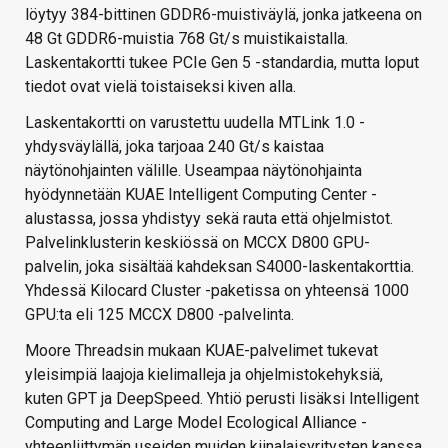
löytyy 384-bittinen GDDR6-muistiväylä, jonka jatkeena on
48 Gt GDDR6-muistia 768 Gt/s muistikaistalla.
Laskentakortti tukee PCIe Gen 5 -standardia, mutta loput
tiedot ovat vielä toistaiseksi kiven alla.
Laskentakortti on varustettu uudella MTLink 1.0 -
yhdysväylällä, joka tarjoaa 240 Gt/s kaistaa
näytönohjainten välille. Useampaa näytönohjainta
hyödynnetään KUAE Intelligent Computing Center -
alustassa, jossa yhdistyy sekä rauta että ohjelmistot.
Palvelinklusterin keskiössä on MCCX D800 GPU-
palvelin, joka sisältää kahdeksan S4000-laskentakorttia.
Yhdessä Kilocard Cluster -paketissa on yhteensä 1000
GPU:ta eli 125 MCCX D800 -palvelinta.
Moore Threadsin mukaan KUAE-palvelimet tukevat
yleisimpiä laajoja kielimalleja ja ohjelmistokehyksiä,
kuten GPT ja DeepSpeed. Yhtiö perusti lisäksi Intelligent
Computing and Large Model Ecological Alliance -
yhteenliittymän useiden muiden kiinalaisyritysten kanssa