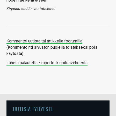
nopein tie kehitykseen
Kirjaudu sisään vastataksesi
Kommentoi uutista tai artikkelia foorumilla
(Kommentointi sivuston puolella toistakseksi pois
käytöstä)
Lähetä palautetta / raportoi kirjoitusvirheestä
UUTISIA LYHYESTI