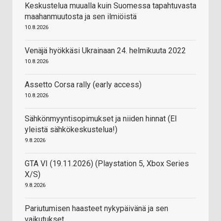
Keskustelua muualla kuin Suomessa tapahtuvasta
maahanmuutosta ja sen ilmiöistä
10.8.2026
Venäjä hyökkäsi Ukrainaan 24. helmikuuta 2022
10.8.2026
Assetto Corsa rally (early access)
10.8.2026
Sähkönmyyntisopimukset ja niiden hinnat (EI
yleistä sähkökeskustelua!)
9.8.2026
GTA VI (19.11.2026) (Playstation 5, Xbox Series
X/S)
9.8.2026
Pariutumisen haasteet nykypäivänä ja sen
vaikutukset