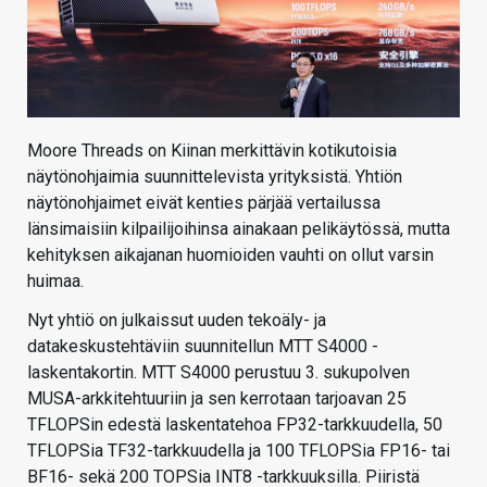
Moore Threads on Kiinan merkittävin kotikutoisia
näytönohjaimia suunnittelevista yrityksistä. Yhtiön
näytönohjaimet eivät kenties pärjää vertailussa
länsimaisiin kilpailijoihinsa ainakaan pelikäytössä, mutta
kehityksen aikajanan huomioiden vauhti on ollut varsin
huimaa.
Nyt yhtiö on julkaissut uuden tekoäly- ja
datakeskustehtäviin suunnitellun MTT S4000 -
laskentakortin. MTT S4000 perustuu 3. sukupolven
MUSA-arkkitehtuuriin ja sen kerrotaan tarjoavan 25
TFLOPSin edestä laskentatehoa FP32-tarkkuudella, 50
TFLOPSia TF32-tarkkuudella ja 100 TFLOPSia FP16- tai
BF16- sekä 200 TOPSia INT8 -tarkkuuksilla. Piiristä