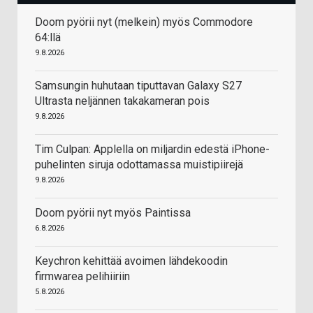
Doom pyörii nyt (melkein) myös Commodore
64:llä
9.8.2026
Samsungin huhutaan tiputtavan Galaxy S27
Ultrasta neljännen takakameran pois
9.8.2026
Tim Culpan: Applella on miljardin edestä iPhone-
puhelinten siruja odottamassa muistipiirejä
9.8.2026
Doom pyörii nyt myös Paintissa
6.8.2026
Keychron kehittää avoimen lähdekoodin
firmwarea pelihiiriin
5.8.2026