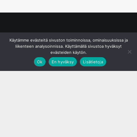
© S&J Media Oy
Käytämme evästeitä sivuston toiminnoissa, ominaisuuksissa ja
liikenteen analysoinnissa. Käyttämällä sivustoa hyväksyt
evästeiden käytön.
Ok
En hyväksy
Lisätietoja
;