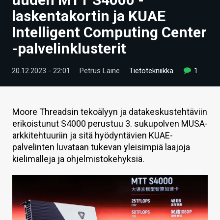
ARTIKKELIT
laskentakortin ja KUAE
Intelligent Computing Center
VIDEOT
-palvelinklusterit
TECHBBS
20.12.2023 - 22:01
Petrus Laine
Tietotekniikka
1
TIETOA
HINTA.FI
Moore Threadsin tekoälyyn ja datakeskustehtäviin
KAUPPA
erikoistunut S4000 perustuu 3. sukupolven MUSA-
arkkitehtuuriin ja sitä hyödyntävien KUAE-
VAIHDA TEEMA
palvelinten luvataan tukevan yleisimpiä laajoja
kielimalleja ja ohjelmistokehyksiä.
HAKU