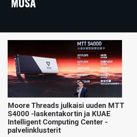
MUSA
ARTIKKELIT
VIDEOT
TECHBBS
TIETOA
HINTA.FI
KAUPPA
VAIHDA TEEMA
Moore Threads julkaisi uuden MTT
S4000 -laskentakortin ja KUAE
HAKU
Intelligent Computing Center -
palvelinklusterit