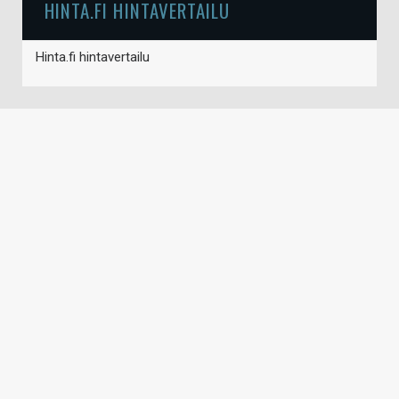
HINTA.FI HINTAVERTAILU
Hinta.fi hintavertailu