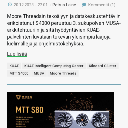
20.12.2023 - 22:01
/
Petrus Laine
Kommentit (1)
Moore Threadsin tekoälyyn ja datakeskustehtäviin
erikoistunut S4000 perustuu 3. sukupolven MUSA-
arkkitehtuuriin ja sitä hyödyntävien KUAE-
palvelinten luvataan tukevan yleisimpiä laajoja
kielimalleja ja ohjelmistokehyksiä.
Lue lisää
KUAE
KUAE Intelligent Computing Center
Kilocard Cluster
MTT S4000
MUSA
Moore Threads