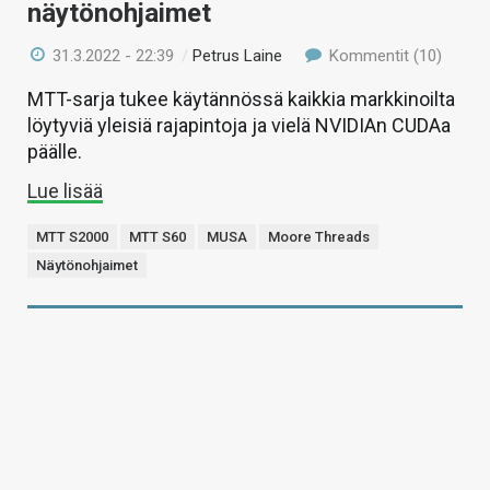
näytönohjaimet
31.3.2022 - 22:39
/
Petrus Laine
Kommentit (10)
MTT-sarja tukee käytännössä kaikkia markkinoilta
löytyviä yleisiä rajapintoja ja vielä NVIDIAn CUDAa
päälle.
Lue lisää
MTT S2000
MTT S60
MUSA
Moore Threads
Näytönohjaimet