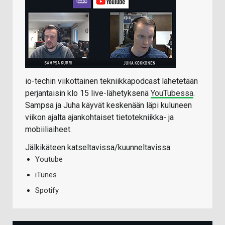
io-techin viikottainen tekniikkapodcast lähetetään
perjantaisin klo 15 live-lähetyksenä
YouTubessa
.
Sampsa ja Juha käyvät keskenään läpi kuluneen
viikon ajalta ajankohtaiset tietotekniikka- ja
mobiiliaiheet.
Jälkikäteen katseltavissa/kuunneltavissa:
Youtube
iTunes
Spotify