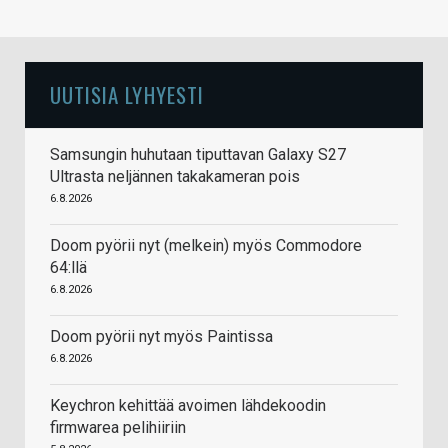
UUTISIA LYHYESTI
Samsungin huhutaan tiputtavan Galaxy S27
Ultrasta neljännen takakameran pois
6.8.2026
Doom pyörii nyt (melkein) myös Commodore
64:llä
6.8.2026
Doom pyörii nyt myös Paintissa
6.8.2026
Keychron kehittää avoimen lähdekoodin
firmwarea pelihiiriin