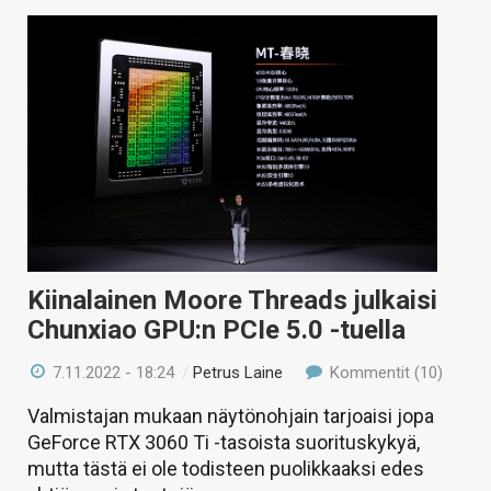
Kiinalainen Moore Threads julkaisi
Chunxiao GPU:n PCIe 5.0 -tuella
7.11.2022 - 18:24
/
Petrus Laine
Kommentit (10)
Valmistajan mukaan näytönohjain tarjoaisi jopa
GeForce RTX 3060 Ti -tasoista suorituskykyä,
mutta tästä ei ole todisteen puolikkaaksi edes