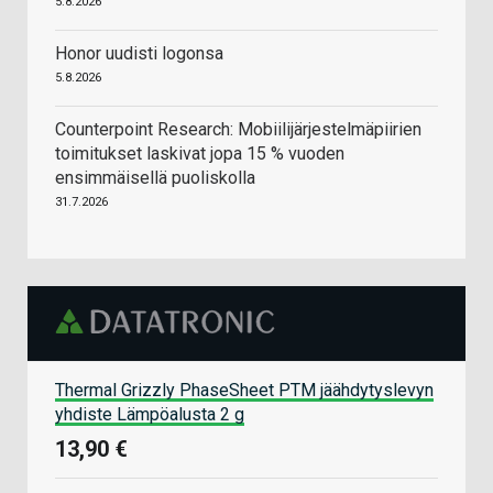
5.8.2026
Honor uudisti logonsa
5.8.2026
Counterpoint Research: Mobiilijärjestelmäpiirien
toimitukset laskivat jopa 15 % vuoden
ensimmäisellä puoliskolla
31.7.2026
Thermal Grizzly PhaseSheet PTM jäähdytyslevyn
yhdiste Lämpöalusta 2 g
13,90 €