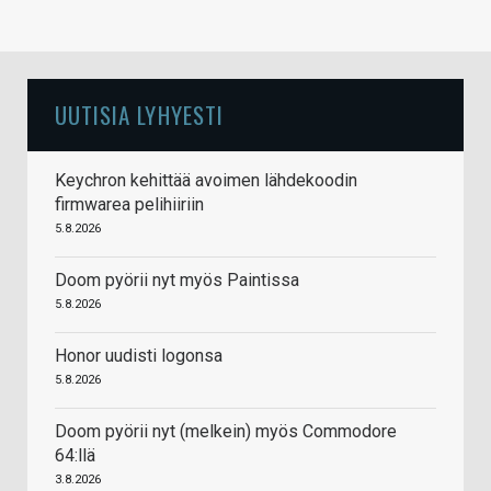
UUTISIA LYHYESTI
Keychron kehittää avoimen lähdekoodin
firmwarea pelihiiriin
5.8.2026
Doom pyörii nyt myös Paintissa
5.8.2026
Honor uudisti logonsa
5.8.2026
Doom pyörii nyt (melkein) myös Commodore
64:llä
3.8.2026