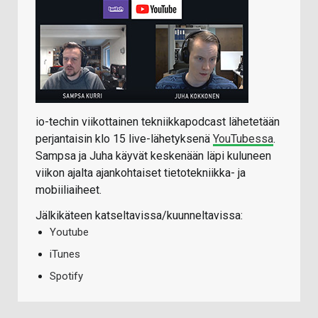
io-techin viikottainen tekniikkapodcast lähetetään
perjantaisin klo 15 live-lähetyksenä
YouTubessa
.
Sampsa ja Juha käyvät keskenään läpi kuluneen
viikon ajalta ajankohtaiset tietotekniikka- ja
mobiiliaiheet.
Jälkikäteen katseltavissa/kuunneltavissa:
Youtube
iTunes
Spotify