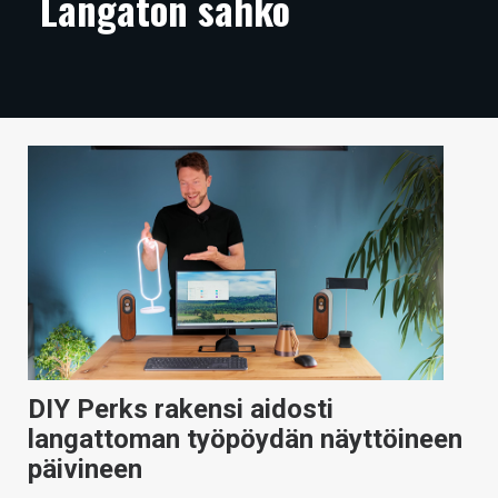
Langaton sähkö
ARTIKKELIT
VIDEOT
TECHBBS
TIETOA
HINTA.FI
KAUPPA
VAIHDA TEEMA
DIY Perks rakensi aidosti
HAKU
langattoman työpöydän näyttöineen
päivineen