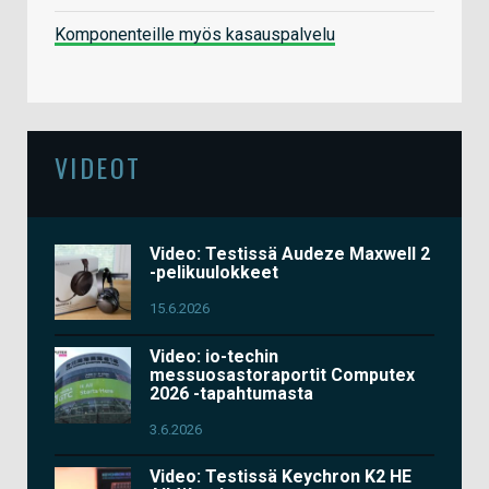
Komponenteille myös kasauspalvelu
VIDEOT
Video: Testissä Audeze Maxwell 2
-pelikuulokkeet
15.6.2026
Video: io-techin
messuosastoraportit Computex
2026 -tapahtumasta
3.6.2026
Video: Testissä Keychron K2 HE