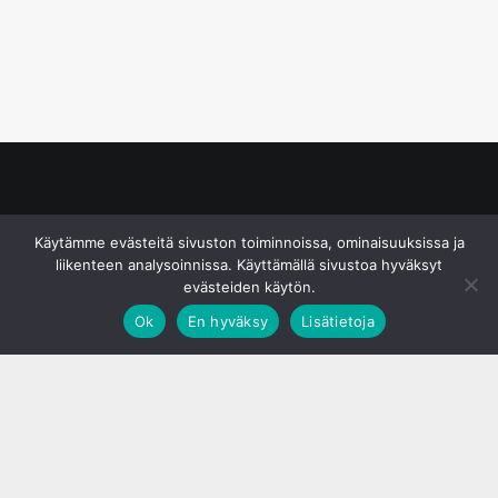
© S&J Media Oy
Käytämme evästeitä sivuston toiminnoissa, ominaisuuksissa ja
liikenteen analysoinnissa. Käyttämällä sivustoa hyväksyt
evästeiden käytön.
Ok
En hyväksy
Lisätietoja
;