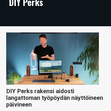
DIY Perks
ARTIKKELIT
VIDEOT
TECHBBS
TIETOA
HINTA.FI
KAUPPA
VAIHDA TEEMA
DIY Perks rakensi aidosti
HAKU
langattoman työpöydän näyttöineen
päivineen