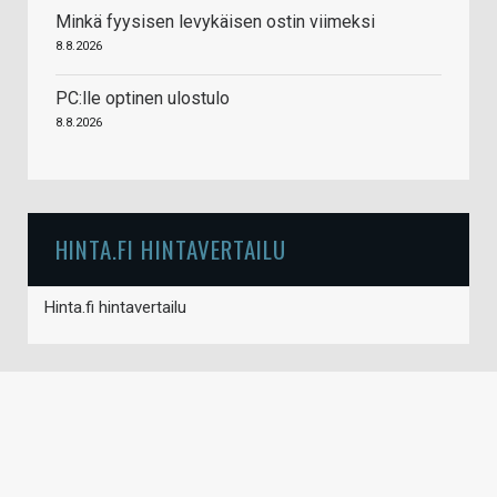
Minkä fyysisen levykäisen ostin viimeksi
8.8.2026
PC:lle optinen ulostulo
8.8.2026
HINTA.FI HINTAVERTAILU
Hinta.fi hintavertailu