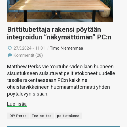
Brittitubettaja rakensi pöytään
integroidun ”näkymättömän” PC:n
27.5.2024 - 11:01
/
Timo Niemenmaa
Kommentit (28)
Matthew Perks vie Youtube-videollaan huoneen
sisustukseen sulautuvat pelitietokoneet uudelle
tasolle rakentaessaan PC:n kaikkine
oheistarvikkeineen huomaamattomasti yhden
pöytälevyn sisään.
Lue lisää
DIY Perks
Tee-se-itse
pelitietokone