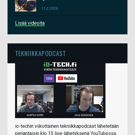
11.2.2026
Lisää videoita
TEKNIIKKAPODCAST
io-techin viikottainen tekniikkapodcast lähetetään
perjantaisin klo 15 live-lähetyksenä
YouTubessa
.