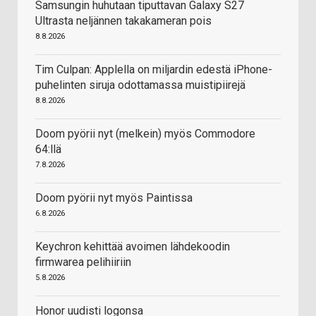
Samsungin huhutaan tiputtavan Galaxy S27
Ultrasta neljännen takakameran pois
8.8.2026
Tim Culpan: Applella on miljardin edestä iPhone-
puhelinten siruja odottamassa muistipiirejä
8.8.2026
Doom pyörii nyt (melkein) myös Commodore
64:llä
7.8.2026
Doom pyörii nyt myös Paintissa
6.8.2026
Keychron kehittää avoimen lähdekoodin
firmwarea pelihiiriin
5.8.2026
Honor uudisti logonsa