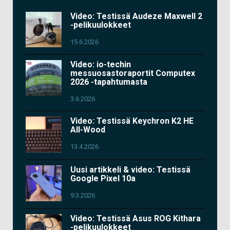
Video: Testissä Audeze Maxwell 2
-pelikuulokkeet
15.6.2026
Video: io-techin
messuosastoraportit Computex
2026 -tapahtumasta
3.6.2026
Video: Testissä Keychron K2 HE
All-Wood
13.4.2026
Uusi artikkeli & video: Testissä
Google Pixel 10a
9.3.2026
Video: Testissä Asus ROG Kithara
-pelikuulokkeet