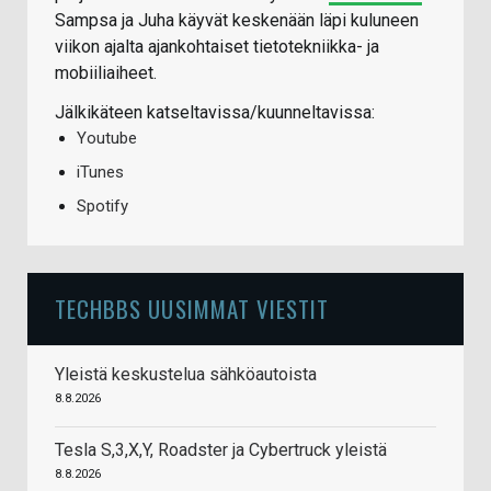
Sampsa ja Juha käyvät keskenään läpi kuluneen
viikon ajalta ajankohtaiset tietotekniikka- ja
mobiiliaiheet.
Jälkikäteen katseltavissa/kuunneltavissa:
Youtube
iTunes
Spotify
TECHBBS UUSIMMAT VIESTIT
Yleistä keskustelua sähköautoista
8.8.2026
Tesla S,3,X,Y, Roadster ja Cybertruck yleistä
8.8.2026