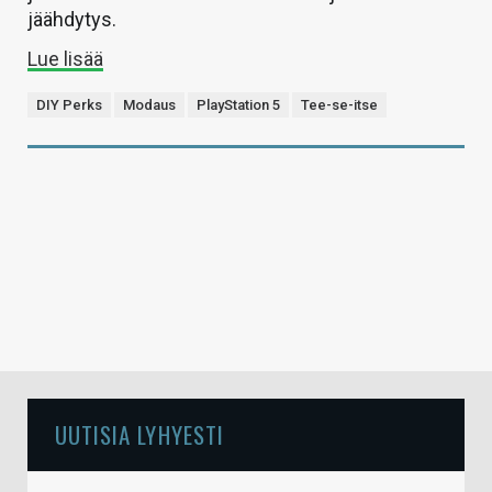
jäähdytys.
Lue lisää
DIY Perks
Modaus
PlayStation 5
Tee-se-itse
UUTISIA LYHYESTI