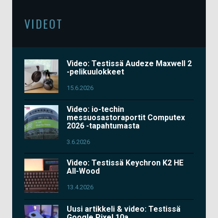
VIDEOT
Video: Testissä Audeze Maxwell 2
-pelikuulokkeet
15.6.2026
Video: io-techin
messuosastoraportit Computex
2026 -tapahtumasta
3.6.2026
Video: Testissä Keychron K2 HE
All-Wood
13.4.2026
Uusi artikkeli & video: Testissä
Google Pixel 10a