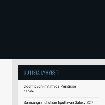
UUTISIA LYHYESTI
Doom pyörii nyt myös Paintissa
6.8.2026
Samsungin huhutaan tiputtavan Galaxy S27