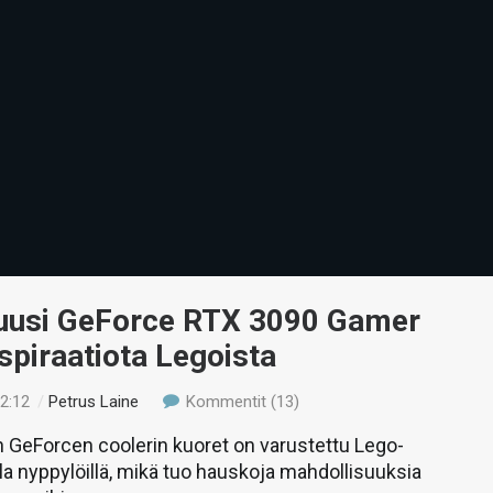
 uusi GeForce RTX 3090 Gamer
spiraatiota Legoista
12:12
/
Petrus Laine
Kommentit (13)
 GeForcen coolerin kuoret on varustettu Lego-
la nyppylöillä, mikä tuo hauskoja mahdollisuuksia