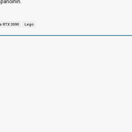
panoihin.
e RTX 3090
Lego