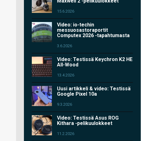
Maxwell 2 -pelikuulokkeet
15.6.2026
Video: io-techin
messuosastoraportit
Computex 2026 -tapahtumasta
3.6.2026
Video: Testissä Keychron K2 HE
All-Wood
13.4.2026
Uusi artikkeli & video: Testissä
Google Pixel 10a
9.3.2026
Video: Testissä Asus ROG
Kithara -pelikuulokkeet
11.2.2026