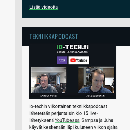
Lisää videoita
TEKNIIKKAPODCAST
io-techin viikottainen tekniikkapodcast
lähetetään perjantaisin klo 15 live-
lähetyksenä
YouTubessa
. Sampsa ja Juha
käyvät keskenään läpi kuluneen viikon ajalta