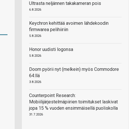
Ultrasta neljännen takakameran pois
6.8.2026
Keychron kehittää avoimen lähdekoodin
firmwarea pelihiiriin
5.8.2026
Honor uudisti logonsa
5.8.2026
Doom pyörii nyt (melkein) myös Commodore
64:llä
3.8.2026
Counterpoint Research:
Mobiilijärjestelmäpiirien toimitukset laskivat
jopa 15 % vuoden ensimmäisellä puoliskolla
31.7.2026