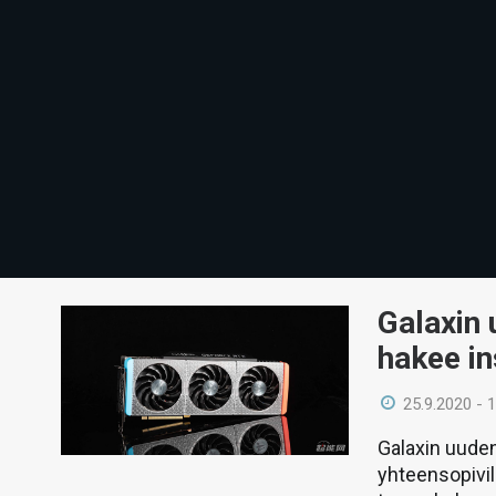
Galaxin
hakee in
25.9.2020 - 
Galaxin uuden
yhteensopivil