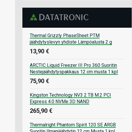
Thermal Grizzly PhaseSheet PTM
jäähdytyslevyn yhdiste Lämpöalusta 2 g
13,90 €
ARCTIC Liquid Freezer III Pro 360 Suoritin
Nestejäähdytyspakkaus 12 cm musta 1 kpl
75,90 €
Kingston Technology NV3 2 TB M.2 PCI
Express 4.0 NVMe 3D NAND
265,90 €
Thermalright Phantom Spirit 120 SE ARGB
Suoritin Ilmanjäähdytin 12 cm Musta 1 kpl