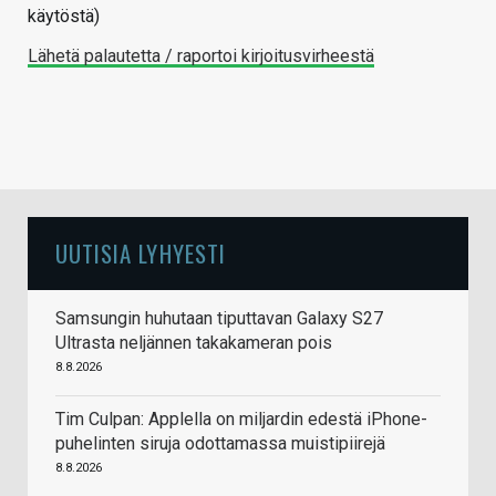
käytöstä)
Lähetä palautetta / raportoi kirjoitusvirheestä
UUTISIA LYHYESTI
Samsungin huhutaan tiputtavan Galaxy S27
Ultrasta neljännen takakameran pois
8.8.2026
Tim Culpan: Applella on miljardin edestä iPhone-
puhelinten siruja odottamassa muistipiirejä
8.8.2026