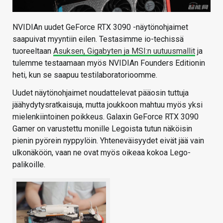
NVIDIAn uudet GeForce RTX 3090 -näytönohjaimet
saapuivat myyntiin eilen. Testasimme io-techissä
tuoreeltaan
Asuksen, Gigabyten ja MSI:n uutuusmallit
ja
tulemme testaamaan myös NVIDIAn Founders Editionin
heti, kun se saapuu testilaboratorioomme.
Uudet näytönohjaimet noudattelevat pääosin tuttuja
jäähydytysratkaisuja, mutta joukkoon mahtuu myös yksi
mielenkiintoinen poikkeus. Galaxin GeForce RTX 3090
Gamer on varustettu monille Legoista tutun näköisin
pienin pyörein nyppylöin. Yhteneväisyydet eivät jää vain
ulkonäköön, vaan ne ovat myös oikeaa kokoa Lego-
palikoille.