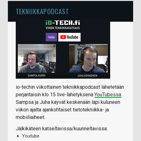
TEKNIIKKAPODCAST
io-techin viikottainen tekniikkapodcast lähetetään
perjantaisin klo 15 live-lähetyksenä
YouTubessa
.
Sampsa ja Juha käyvät keskenään läpi kuluneen
viikon ajalta ajankohtaiset tietotekniikka- ja
mobiiliaiheet.
Jälkikäteen katseltavissa/kuunneltavissa:
Youtube