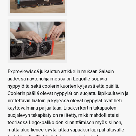
Expreviewissä julkaistun artikkelin mukaan Galaxin
uudessa näytönohjaimessa on Legoille sopivia
nyppylöitä sekä coolerin kuorten kyljessä että päällä.
Coolerin päällä olevat nyppylät on suojattu läpikuultavin ja
irrotettavin laatoin ja kyljessä olevat nyppylät ovat heti
käyttövalmiina paljaaltaan. Lisäksi kortin takapuolen
suojalevyn takapääty on rei’itetty, mikä mahdollistaisi
teoriassa Lego-palikoiden kiinnittämisen myös siihen,
mutta alue lienee syytä jättää vapaaksi läpi puhaltavalle