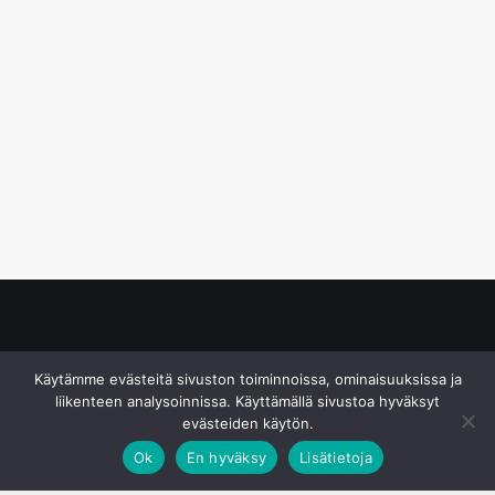
© S&J Media Oy
Käytämme evästeitä sivuston toiminnoissa, ominaisuuksissa ja
liikenteen analysoinnissa. Käyttämällä sivustoa hyväksyt
evästeiden käytön.
Ok
En hyväksy
Lisätietoja