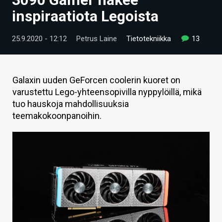
ARTIKKELIT
inspiraatiota Legoista
VIDEOT
25.9.2020 - 12:12
Petrus Laine
Tietotekniikka
13
TECHBBS
TIETOA
Galaxin uuden GeForcen coolerin kuoret on
varustettu Lego-yhteensopivilla nyppylöillä, mikä
HINTA.FI
tuo hauskoja mahdollisuuksia
teemakokoonpanoihin.
KAUPPA
VAIHDA TEEMA
HAKU