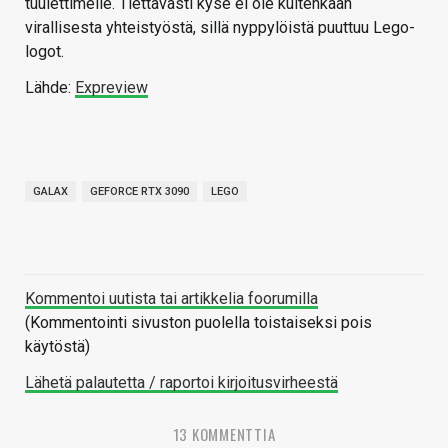
tuulettimelle. Tiettävästi kyse ei ole kuitenkaan
virallisesta yhteistyöstä, sillä nyppylöistä puuttuu Lego-
logot.
Lähde:
Expreview
GALAX
GEFORCE RTX 3090
LEGO
Kommentoi uutista tai artikkelia foorumilla
(Kommentointi sivuston puolella toistaiseksi pois
käytöstä)
Lähetä palautetta / raportoi kirjoitusvirheestä
13 KOMMENTTIA