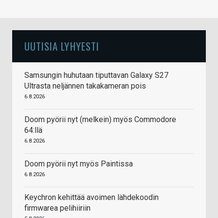
UUTISIA LYHYESTI
Samsungin huhutaan tiputtavan Galaxy S27
Ultrasta neljännen takakameran pois
6.8.2026
Doom pyörii nyt (melkein) myös Commodore
64:llä
6.8.2026
Doom pyörii nyt myös Paintissa
6.8.2026
Keychron kehittää avoimen lähdekoodin
firmwarea pelihiiriin