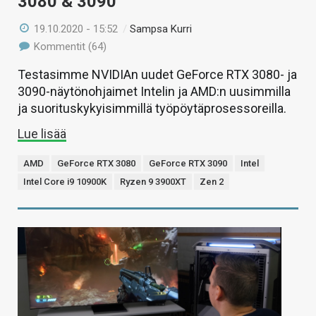
3080 & 3090
19.10.2020 - 15:52
/
Sampsa Kurri
Kommentit (64)
Testasimme NVIDIAn uudet GeForce RTX 3080- ja
3090-näytönohjaimet Intelin ja AMD:n uusimmilla
ja suorituskykyisimmillä työpöytäprosessoreilla.
Lue lisää
AMD
GeForce RTX 3080
GeForce RTX 3090
Intel
Intel Core i9 10900K
Ryzen 9 3900XT
Zen 2