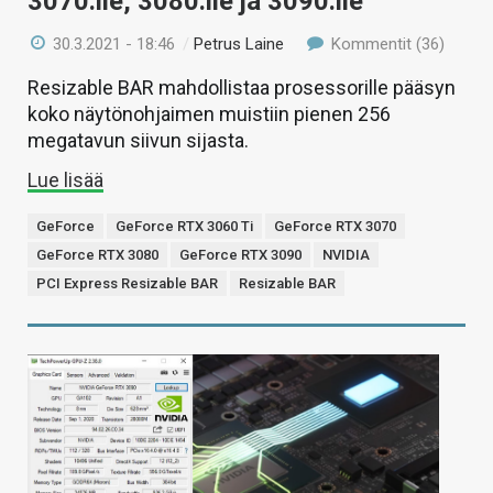
3070:lle, 3080:lle ja 3090:lle
30.3.2021 - 18:46
/
Petrus Laine
Kommentit (36)
Resizable BAR mahdollistaa prosessorille pääsyn
koko näytönohjaimen muistiin pienen 256
megatavun siivun sijasta.
Lue lisää
GeForce
GeForce RTX 3060 Ti
GeForce RTX 3070
GeForce RTX 3080
GeForce RTX 3090
NVIDIA
PCI Express Resizable BAR
Resizable BAR