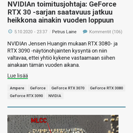
NVIDIAn toimitusjohtaja: GeForce
RTX 30 -sarjan saatavuus jatkuu
heikkona ainakin vuoden loppuun
5.10.2020 - 23:37
/
Petrus Laine
Kommentit (106)
NVIDIAn Jensen Huangin mukaan RTX 3080- ja
RTX 3090 -näytönohjainten kysyntä on niin
valtavaa, ettei yhtiö kykene vastaamaan siihen
ainakaan tämän vuoden aikana.
Lue lisää
Ampere
GeForce
GeForce RTX 3070
GeForce RTX 3080
GeForce RTX 3090
NVIDIA