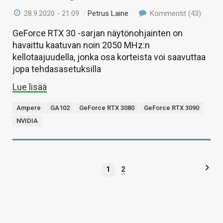
28.9.2020 - 21:09
/
Petrus Laine
Kommentit (43)
GeForce RTX 30 -sarjan näytönohjainten on
havaittu kaatuvan noin 2050 MHz:n
kellotaajuudella, jonka osa korteista voi saavuttaa
jopa tehdasasetuksilla
Lue lisää
Ampere
GA102
GeForce RTX 3080
GeForce RTX 3090
NVIDIA
1
2