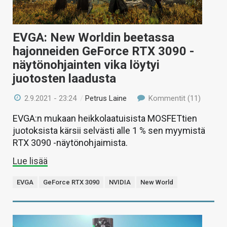
EVGA: New Worldin beetassa
hajonneiden GeForce RTX 3090 -
näytönohjainten vika löytyi
juotosten laadusta
2.9.2021 - 23:24
/
Petrus Laine
Kommentit (11)
EVGA:n mukaan heikkolaatuisista MOSFETtien
juotoksista kärsii selvästi alle 1 % sen myymistä
RTX 3090 -näytönohjaimista.
Lue lisää
EVGA
GeForce RTX 3090
NVIDIA
New World