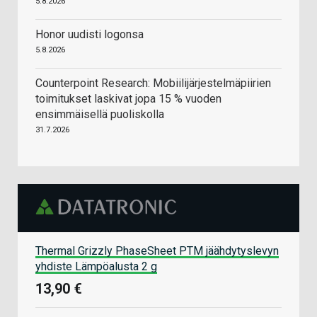
5.8.2026
Honor uudisti logonsa
5.8.2026
Counterpoint Research: Mobiilijärjestelmäpiirien
toimitukset laskivat jopa 15 % vuoden
ensimmäisellä puoliskolla
31.7.2026
Thermal Grizzly PhaseSheet PTM jäähdytyslevyn
yhdiste Lämpöalusta 2 g
13,90 €