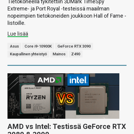
Tietokoneella tykitettiin 3DMark TimeSpy
Extreme- ja Port Royal -testeissä maailman
nopeimpien tietokoneiden joukkoon Hall of Fame -
listoille.
Lue lisää
Asus
Core i9-10900K
GeForce RTX 3090
Kaupallinen yhteistyö
Mainos
Z490
AMD vs Intel: Testissä GeForce RTX