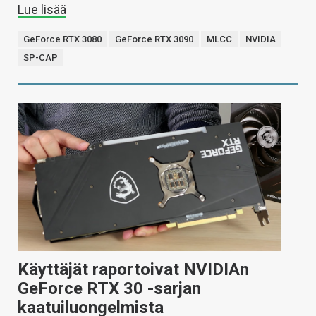
Lue lisää
GeForce RTX 3080
GeForce RTX 3090
MLCC
NVIDIA
SP-CAP
Käyttäjät raportoivat NVIDIAn
GeForce RTX 30 -sarjan
kaatuiluongelmista