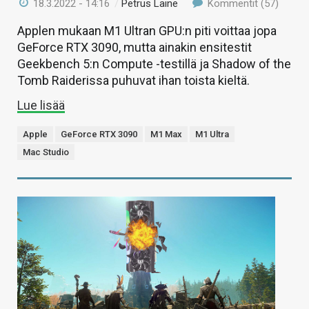
18.3.2022 - 14:16
/
Petrus Laine
Kommentit (57)
Applen mukaan M1 Ultran GPU:n piti voittaa jopa
GeForce RTX 3090, mutta ainakin ensitestit
Geekbench 5:n Compute -testillä ja Shadow of the
Tomb Raiderissa puhuvat ihan toista kieltä.
Lue lisää
Apple
GeForce RTX 3090
M1 Max
M1 Ultra
Mac Studio