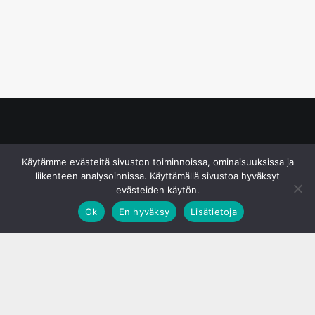
© S&J Media Oy
Käytämme evästeitä sivuston toiminnoissa, ominaisuuksissa ja
liikenteen analysoinnissa. Käyttämällä sivustoa hyväksyt
evästeiden käytön.
Ok
En hyväksy
Lisätietoja
;