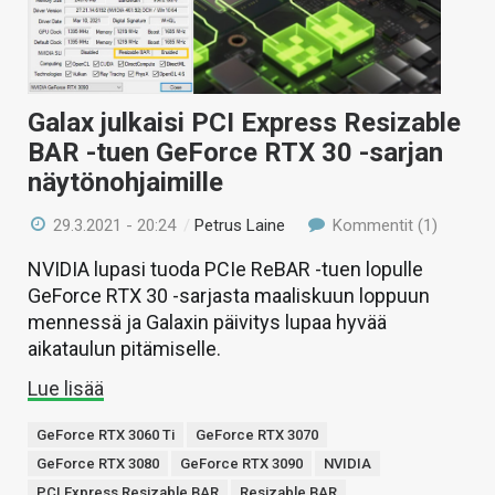
Galax julkaisi PCI Express Resizable
BAR -tuen GeForce RTX 30 -sarjan
näytönohjaimille
29.3.2021 - 20:24
/
Petrus Laine
Kommentit (1)
NVIDIA lupasi tuoda PCIe ReBAR -tuen lopulle
GeForce RTX 30 -sarjasta maaliskuun loppuun
mennessä ja Galaxin päivitys lupaa hyvää
aikataulun pitämiselle.
Lue lisää
GeForce RTX 3060 Ti
GeForce RTX 3070
GeForce RTX 3080
GeForce RTX 3090
NVIDIA
PCI Express Resizable BAR
Resizable BAR