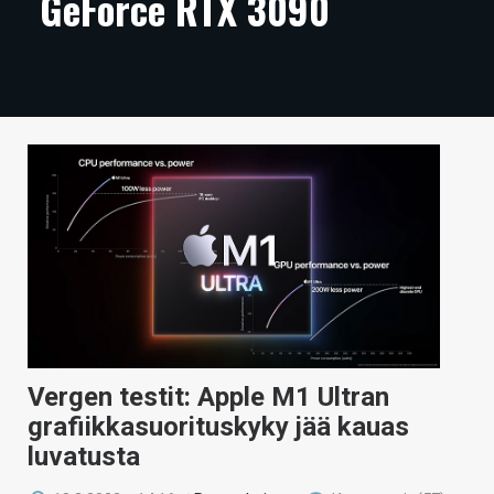
GeForce RTX 3090
ARTIKKELIT
VIDEOT
TECHBBS
TIETOA
HINTA.FI
KAUPPA
VAIHDA TEEMA
Vergen testit: Apple M1 Ultran
HAKU
grafiikkasuorituskyky jää kauas
luvatusta