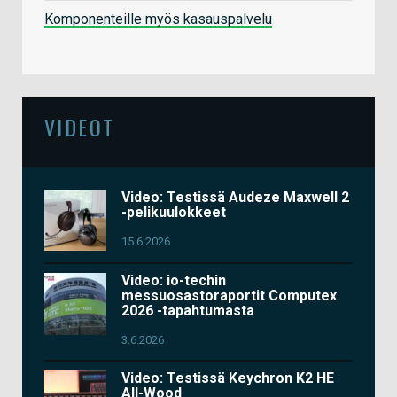
Komponenteille myös kasauspalvelu
VIDEOT
Video: Testissä Audeze Maxwell 2
-pelikuulokkeet
15.6.2026
Video: io-techin
messuosastoraportit Computex
2026 -tapahtumasta
3.6.2026
Video: Testissä Keychron K2 HE
All-Wood