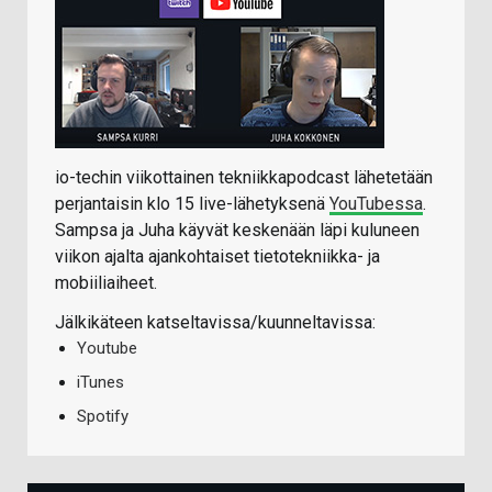
io-techin viikottainen tekniikkapodcast lähetetään
perjantaisin klo 15 live-lähetyksenä
YouTubessa
.
Sampsa ja Juha käyvät keskenään läpi kuluneen
viikon ajalta ajankohtaiset tietotekniikka- ja
mobiiliaiheet.
Jälkikäteen katseltavissa/kuunneltavissa:
Youtube
iTunes
Spotify