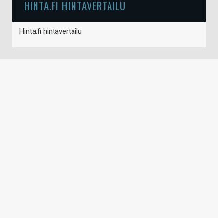
HINTA.FI HINTAVERTAILU
Hinta.fi hintavertailu