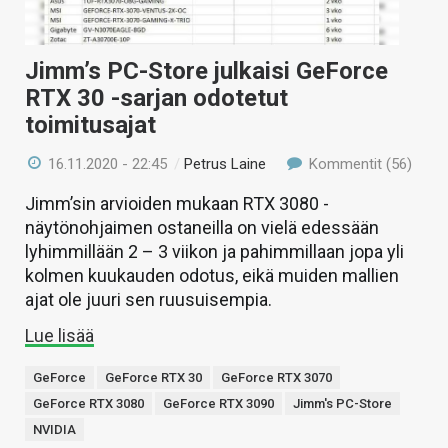
Jimm’s PC-Store julkaisi GeForce
RTX 30 -sarjan odotetut
toimitusajat
16.11.2020 - 22:45
/
Petrus Laine
Kommentit (56)
Jimm’sin arvioiden mukaan RTX 3080 -
näytönohjaimen ostaneilla on vielä edessään
lyhimmillään 2 – 3 viikon ja pahimmillaan jopa yli
kolmen kuukauden odotus, eikä muiden mallien
ajat ole juuri sen ruusuisempia.
Lue lisää
GeForce
GeForce RTX 30
GeForce RTX 3070
GeForce RTX 3080
GeForce RTX 3090
Jimm's PC-Store
NVIDIA