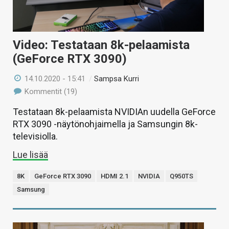
Video: Testataan 8k-pelaamista
(GeForce RTX 3090)
14.10.2020 - 15:41
/
Sampsa Kurri
Kommentit (19)
Testataan 8k-pelaamista NVIDIAn uudella GeForce
RTX 3090 -näytönohjaimella ja Samsungin 8k-
televisiolla.
Lue lisää
8K
GeForce RTX 3090
HDMI 2.1
NVIDIA
Q950TS
Samsung