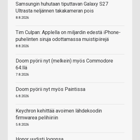
Samsungin huhutaan tiputtavan Galaxy S27
Ultrasta neljännen takakameran pois
8.8.2026
Tim Culpan: Applella on miljardin edestä iPhone-
puhelinten siruja odottamassa muistipiirejä
8.8.2026
Doom pyörii nyt (melkein) myös Commodore
64:llä
7.8.2026
Doom pyörii nyt myös Paintissa
6.8.2026
Keychron kehittää avoimen lähdekoodin
firmwarea pelihiiriin
5.8.2026
Honor uudisti logonsa