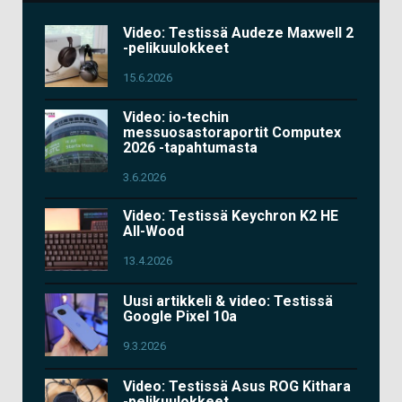
Video: Testissä Audeze Maxwell 2
-pelikuulokkeet
15.6.2026
Video: io-techin
messuosastoraportit Computex
2026 -tapahtumasta
3.6.2026
Video: Testissä Keychron K2 HE
All-Wood
13.4.2026
Uusi artikkeli & video: Testissä
Google Pixel 10a
9.3.2026
Video: Testissä Asus ROG Kithara
-pelikuulokkeet