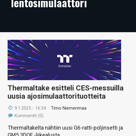
lentosimulaattori
ARTIKKELIT
VIDEOT
TECHBBS
TIETOA
HINTA.FI
KAUPPA
VAIHDA TEEMA
Thermaltake esitteli CES-messuilla
uusia ajosimulaattorituotteita
9.1.2025 - 16:34
/
Timo Niemenmaa
HAKU
Kommentit (0)
Thermaltakelta nähtiin uusi G6-ratti-poljinsetti ja
GM5 3DOF -liikealusta.