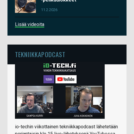
11.2.2026
Lisää videoita
TEKNIIKKAPODCAST
io-techin viikottainen tekniikkapodcast lähetetään
perjantaisin klo 15 live-lähetyksenä
YouTubessa
.