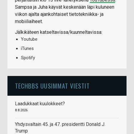
Sampsa ja Juha käyvät keskenään läpi kuluneen
viikon ajalta ajankohtaiset tietotekniikka- ja
mobiiliaiheet.
Jälkikäteen katseltavissa/kuunneltavissa:
Youtube
iTunes
Spotify
TECHBBS UUSIMMAT VIESTIT
Laadukkaat kuulokkeet?
8.8.2026
Yhdysvaltain 45. ja 47. presidentti Donald J.
Trump