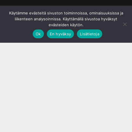
© S&J Media Oy
Käytämme evästeitä sivuston toiminnoissa, ominaisuuksissa ja
liikenteen analysoinnissa. Käyttämällä sivustoa hyväksyt
evästeiden käytön.
Ok
En hyväksy
Lisätietoja
;