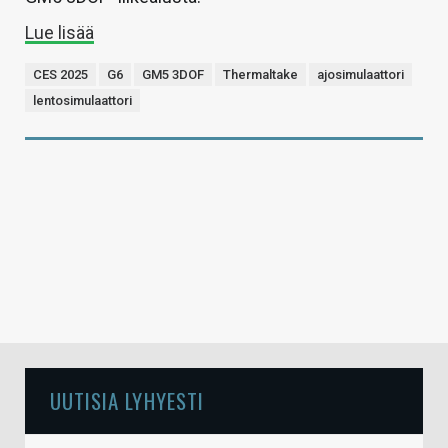
Lue lisää
CES 2025
G6
GM5 3DOF
Thermaltake
ajosimulaattori
lentosimulaattori
UUTISIA LYHYESTI