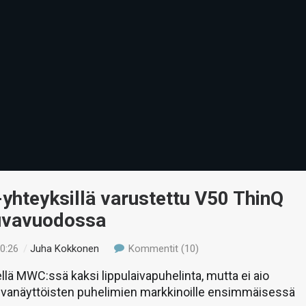
yhteyksillä varustettu V50 ThinQ
uvavuodossa
10:26
/
Juha Kokkonen
Kommentit (10)
ellä MWC:ssä kaksi lippulaivapuhelinta, mutta ei aio
uvanäyttöisten puhelimien markkinoille ensimmäisessä