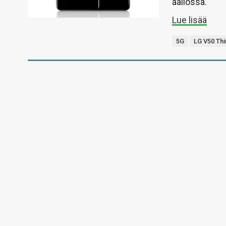
aallossa.
Lue lisää
5G
LG V50 Th