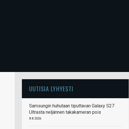
UUTISIA LYHYESTI
Samsungin huhutaan tiputtavan Galaxy S27
Ultrasta neljännen takakameran pois
8.8.2026