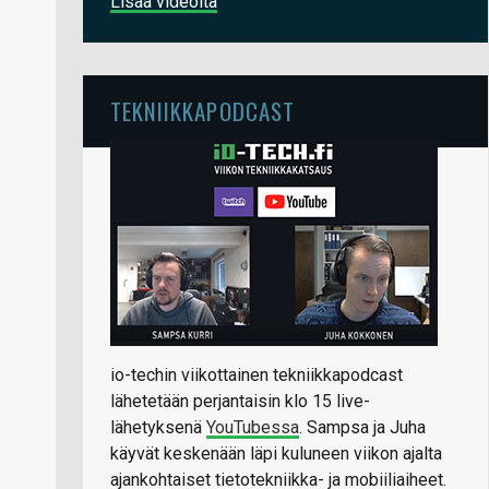
Lisää videoita
TEKNIIKKAPODCAST
io-techin viikottainen tekniikkapodcast
lähetetään perjantaisin klo 15 live-
lähetyksenä
YouTubessa
. Sampsa ja Juha
käyvät keskenään läpi kuluneen viikon ajalta
ajankohtaiset tietotekniikka- ja mobiiliaiheet.