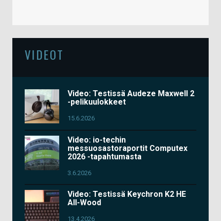
VIDEOT
Video: Testissä Audeze Maxwell 2
-pelikuulokkeet
15.6.2026
Video: io-techin
messuosastoraportit Computex
2026 -tapahtumasta
3.6.2026
Video: Testissä Keychron K2 HE
All-Wood
13.4.2026