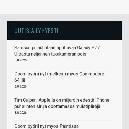
UUTISIA LYHYESTI
Samsungin huhutaan tiputtavan Galaxy S27
Ultrasta neljännen takakameran pois
8.8.2026
Doom pyörii nyt (melkein) myös Commodore
64:llä
8.8.2026
Tim Culpan: Applella on miljardin edestä iPhone-
puhelinten siruja odottamassa muistipiirejä
8.8.2026
Doom pyörii nyt myös Paintissa