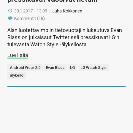
30.1.2017 - 13:09
/
Juha Kokkonen
Kommentit (18)
Alan luotettavimpiin tietovuotajiin lukeutuva Evan
Blass on julkaissut Twitterissä pressikuvat LG:n
tulevasta Watch Style -älykellosta.
Lue lisää
Android Wear 2.0
Evan Blass
LG
LG Watch Style
älykello