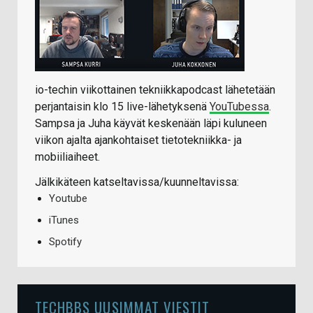
io-techin viikottainen tekniikkapodcast lähetetään
perjantaisin klo 15 live-lähetyksenä
YouTubessa
.
Sampsa ja Juha käyvät keskenään läpi kuluneen
viikon ajalta ajankohtaiset tietotekniikka- ja
mobiiliaiheet.
Jälkikäteen katseltavissa/kuunneltavissa:
Youtube
iTunes
Spotify
TECHBBS UUSIMMAT VIESTIT