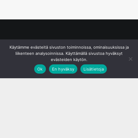
© S&J Media Oy
Käytämme evästeitä sivuston toiminnoissa, ominaisuuksissa ja
liikenteen analysoinnissa. Käyttämällä sivustoa hyväksyt
evästeiden käytön.
Ok
En hyväksy
Lisätietoja
;