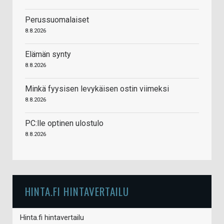
Perussuomalaiset
8.8.2026
Elämän synty
8.8.2026
Minkä fyysisen levykäisen ostin viimeksi
8.8.2026
PC:lle optinen ulostulo
8.8.2026
HINTA.FI HINTAVERTAILU
Hinta.fi hintavertailu