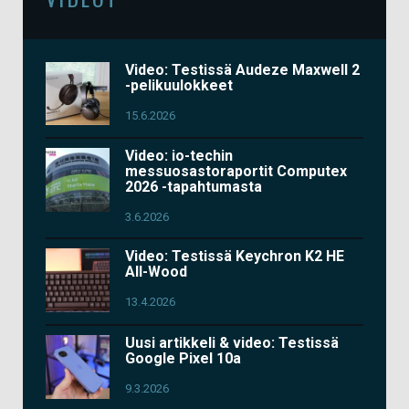
Video: Testissä Audeze Maxwell 2
-pelikuulokkeet
15.6.2026
Video: io-techin
messuosastoraportit Computex
2026 -tapahtumasta
3.6.2026
Video: Testissä Keychron K2 HE
All-Wood
13.4.2026
Uusi artikkeli & video: Testissä
Google Pixel 10a
9.3.2026