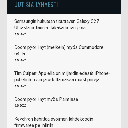
UUTISIA LYHYESTI
Samsungin huhutaan tiputtavan Galaxy S27
Ultrasta neljännen takakameran pois
8.8.2026
Doom pyörii nyt (melkein) myös Commodore
64:llä
8.8.2026
Tim Culpan: Applella on miljardin edestä iPhone-
puhelinten siruja odottamassa muistipiirejä
8.8.2026
Doom pyörii nyt myös Paintissa
6.8.2026
Keychron kehittää avoimen lähdekoodin
firmwarea pelihiiriin