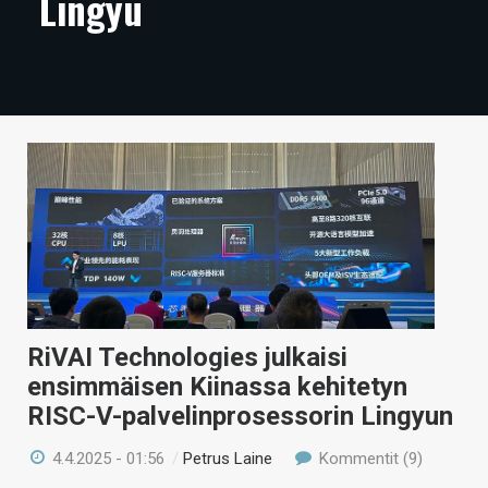
Lingyu
ARTIKKELIT
VIDEOT
TECHBBS
TIETOA
HINTA.FI
KAUPPA
VAIHDA TEEMA
RiVAI Technologies julkaisi
ensimmäisen Kiinassa kehitetyn
HAKU
RISC-V-palvelinprosessorin Lingyun
4.4.2025 - 01:56
/
Petrus Laine
Kommentit (9)