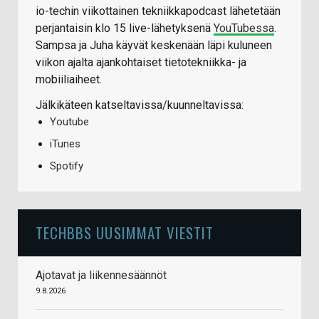
io-techin viikottainen tekniikkapodcast lähetetään
perjantaisin klo 15 live-lähetyksenä
YouTubessa
.
Sampsa ja Juha käyvät keskenään läpi kuluneen
viikon ajalta ajankohtaiset tietotekniikka- ja
mobiiliaiheet.
Jälkikäteen katseltavissa/kuunneltavissa:
Youtube
iTunes
Spotify
TECHBBS UUSIMMAT VIESTIT
Ajotavat ja liikennesäännöt
9.8.2026