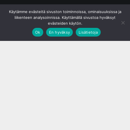
© S&J Media Oy
Käytämme evästeitä sivuston toiminnoissa, ominaisuuksissa ja
liikenteen analysoinnissa. Käyttämällä sivustoa hyväksyt
evästeiden käytön.
Ok
En hyväksy
Lisätietoja
;