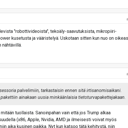
evista "robottivideoista", tekoäly-saavutuksista, mikropiiri-
ower kusetusta ja vääristelyä. Uskotaan sitten kun nuo on oikeas
 nähtävillä.
essoria palvelimiin, tarkastaisin ennen sitä irtisanomisaikani.
 pakettiin ainakaan uusia minkäänlaisia tietoturvapakettejakaan.
mitään tuollaista. Sanoinpahan vain että jos Trump alkaa
suudella (x86, Apple, Nvidia, AMD ja ilmeisesti voivat myös
, niin aika kusinen paikka. Nyt kun katsoo tätä kehitystä, niin