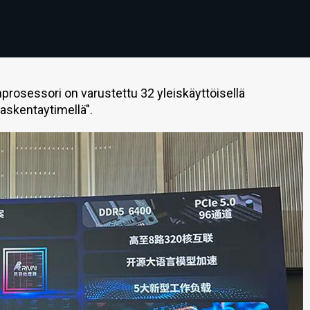
nprosessori on varustettu 32 yleiskäyttöisellä
laskentaytimellä".