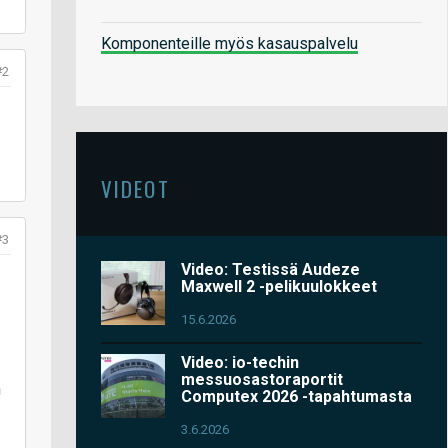
Komponenteille myös kasauspalvelu
#2
VIDEOT
#3
Video: Testissä Audeze
Maxwell 2 -pelikuulokkeet
15.6.2026
Video: io-techin
messuosastoraportit
n
Computex 2026 -tapahtumasta
3.6.2026