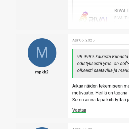
RiVAI T
RiVAI Te
latest O
www.
Apr 06, 2025
M
Ei ainakaan peitellä että tar
99.999% kaikista Kiinasta t
Mitään muuta kongreettista t
edistyksestä yms. on soft
edit.
oikeasti saatavilla ja mark
mpkk2
taitaa olla että joku on saa
suunnitelmia kaupataan nyt ki
Aikaa näiden tekemiseen mene
motivaatio. Heillä on tapana i
Se on ainoa tapa kiihdyttää ja 
ilmisesti sama perus suunni
Vastaa
Codasi
funded