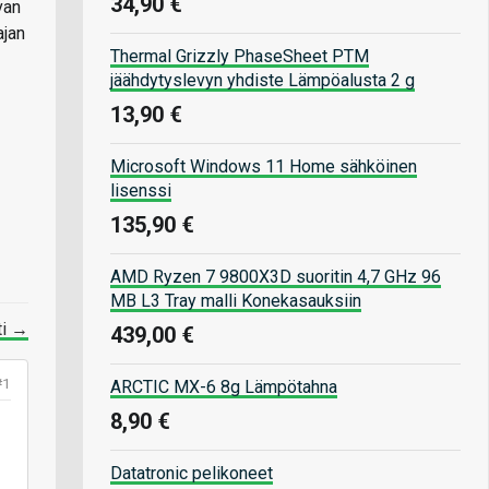
34,90 €
van
ajan
Thermal Grizzly PhaseSheet PTM
jäähdytyslevyn yhdiste Lämpöalusta 2 g
13,90 €
Microsoft Windows 11 Home sähköinen
lisenssi
135,90 €
AMD Ryzen 7 9800X3D suoritin 4,7 GHz 96
MB L3 Tray malli Konekasauksiin
ti →
439,00 €
#1
ARCTIC MX-6 8g Lämpötahna
8,90 €
Datatronic pelikoneet