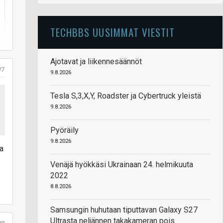
TECHBBS UUSIMMAT VIESTIT
Ajotavat ja liikennesäännöt
#7
9.8.2026
Tesla S,3,X,Y, Roadster ja Cybertruck yleistä
9.8.2026
ä
Pyöräily
9.8.2026
ja
Venäjä hyökkäsi Ukrainaan 24. helmikuuta
2022
8.8.2026
Samsungin huhutaan tiputtavan Galaxy S27
Ultrasta neljännen takakameran pois