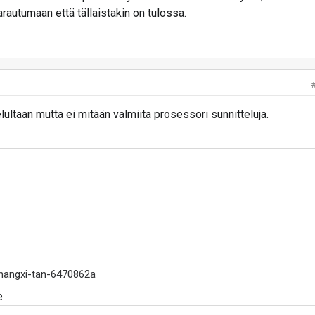
arautumaan että tällaistakin on tulossa.
ultaan mutta ei mitään valmiita prosessori sunnitteluja.
zhangxi-tan-6470862a
e