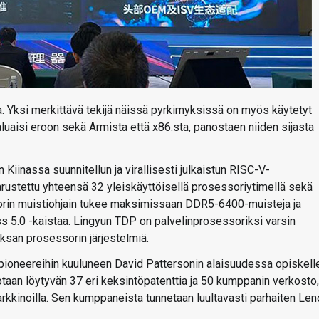
a. Yksi merkittävä tekijä näissä pyrkimyksissä on myös käytetyt
haluaisi eroon sekä Armista että x86:sta, panostaen niiden sijasta
iinassa suunnitellun ja virallisesti julkaistun RISC-V-
arustettu yhteensä 32 yleiskäyttöisellä prosessoriytimellä sekä
sorin muistiohjain tukee maksimissaan DDR5-6400-muisteja ja
ress 5.0 -kaistaa. Lingyun TDP on palvelinprosessoriksi varsin
ksan prosessorin järjestelmiä.
pioneereihin kuuluneen David Pattersonin alaisuudessa opiskell
taan löytyvän 37 eri keksintöpatenttia ja 50 kumppanin verkosto,
arkkinoilla. Sen kumppaneista tunnetaan luultavasti parhaiten Len