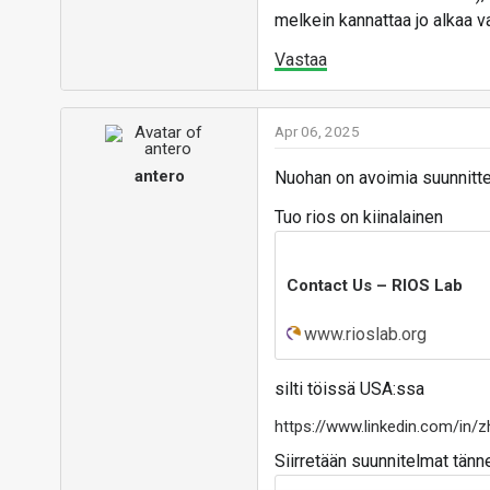
melkein kannattaa jo alkaa v
Vastaa
Apr 06, 2025
antero
Nuohan on avoimia suunnittel
Tuo rios on kiinalainen
Contact Us – RIOS Lab
www.rioslab.org
silti töissä USA:ssa
https://www.linkedin.com/in/
Siirretään suunnitelmat tänn