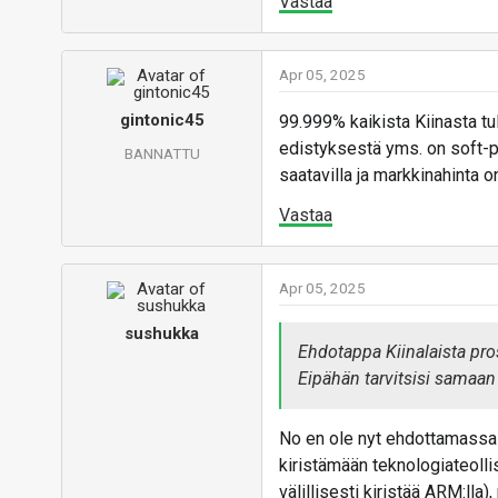
Vastaa
Apr 05, 2025
gintonic45
99.999% kaikista Kiinasta tul
edistyksestä yms. on soft-p
BANNATTU
saatavilla ja markkinahinta on
Vastaa
Apr 05, 2025
sushukka
Ehdotappa Kiinalaista pros
Eipähän tarvitsisi samaan
No en ole nyt ehdottamassa 
kiristämään teknologiateolli
välillisesti kiristää ARM:lla)