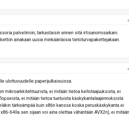
soria palvelimiin, tarkastaisin ennen sitä irtisanomisaikani.
kettiin ainakaan uusia minkäänlaisia tietoturvapakettejakaan.
e ulottuvuudelle paperijulkaisuissa.
n mikroarkkitehtuurista, ei mitään tietoa kellotaajuuksista, ei
 flopseista, ei mitään tietoa tuetuista käskykantalaajennoksista
eläkin tärkeämpää kuin x86n kanssa koska peruskäskykanta ei
x86-64lla sen sijaan voi aina olettaa vähäntään AVX2n), ei mitää