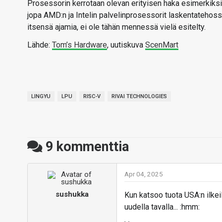
Prosessorin kerrotaan olevan erityisen haka esimerkiksi 
jopa AMD:n ja Intelin palvelinprosessorit laskentatehoss
itsensä ajamia, ei ole tähän mennessä vielä esitelty.
Lähde:
Tom’s Hardware
, uutiskuva
ScenMart
LINGYU
LPU
RISC-V
RIVAI TECHNOLOGIES
9
kommenttia
Apr 04, 2025
sushukka
Kun katsoo tuota USA:n ilkei
uudella tavalla... :hmm: