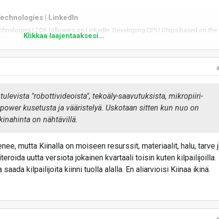
echnologies | LinkedIn
chnologies | 206 followers on LinkedIn. Developing CPU Chips based on the
Klikkaa laajentaaksesi...
PEN-Source RISC-V technology
linkedin.com
koitus on siirtää osaamista kiinaan.
ulevista "robottivideoista", tekoäly-saavutuksista, mikropiiri-
uolla ei näytä olevan.
-power kusetusta ja vääristelyä. Uskotaan sitten kun nuo on
kinahinta on nähtävillä.
nu tuon opensource kyhäelmän valmiiksi tuotteeksi ja oikeasti näit
inalaisille
e, mutta Kiinalla on moiseen resurssit, materiaalit, halu, tarve 
teroida uutta versiota jokainen kvartaali toisin kuten kilpailijoilla.
saada kilpailijoita kiinni tuolla alalla. En aliarvioisi Kiinaa ikinä.
ttelu kelpaa myös eurooppaan. Onkohan oikeasti kopio tästä.
p selected to design a high-end RISC-V processor for the EU-
 DARE project