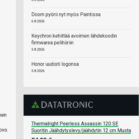
Doom pyörii nyt myös Paintissa
6.8.2026
Keychron kehittää avoimen lähdekoodin
firmwarea pelihiiriin
5.8.2026
Honor uudisti logonsa
5.8.2026
een
Thermalright Peerless Assassin 120 SE
ovo.
Suoritin Jäähdytyslevy/jäähdytin 12 cm Musta