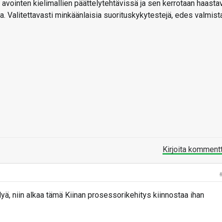
avointen kielimallien päättelytehtävissä ja sen kerrotaan haasta
a. Valitettavasti minkäänlaisia suorituskykytestejä, edes valmist
Kirjoita komment
lyä, niin alkaa tämä Kiinan prosessorikehitys kiinnostaa ihan