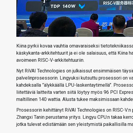
Kiina pyrkii kovaa vauhtia omavaraiseksi tietotekniikass
käskykanta-arkkitehtuurit ja ei ole salaisuus, että Kiina 
avoimeen RISC-V-arkkitehtuuriin.
Nyt RiVAI Technologies on julkaissut ensimmäisen täysin K
palvelinprosessorin. Lingyuksi kutsuttu prosessori on v
kahdeksalla ”älykkäällä LPU-laskentaytimellä”. Proses
liitettäviä laitteita varten siitä löytyy myös 96 PCI Exp
maltillinen 140 wattia. Alusta tukee maksimissaan kahde
Prosessorin kehittänyt RiVAI Technologies on RISC-V:n 
Zhangxi Tanin perustama yritys. Lingyu CPU:n takaa kerro
jotka tulevat edistämään sen yleistymistä paikallisilla m