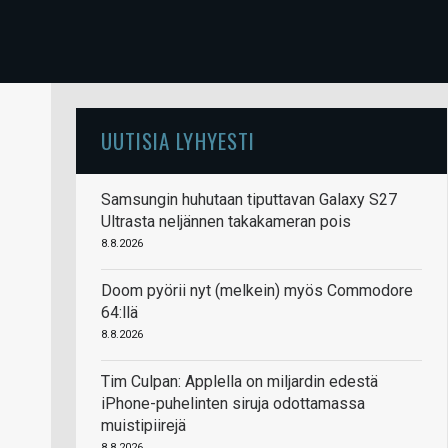
UUTISIA LYHYESTI
Samsungin huhutaan tiputtavan Galaxy S27
Ultrasta neljännen takakameran pois
8.8.2026
Doom pyörii nyt (melkein) myös Commodore
64:llä
8.8.2026
Tim Culpan: Applella on miljardin edestä
iPhone-puhelinten siruja odottamassa
muistipiirejä
8.8.2026