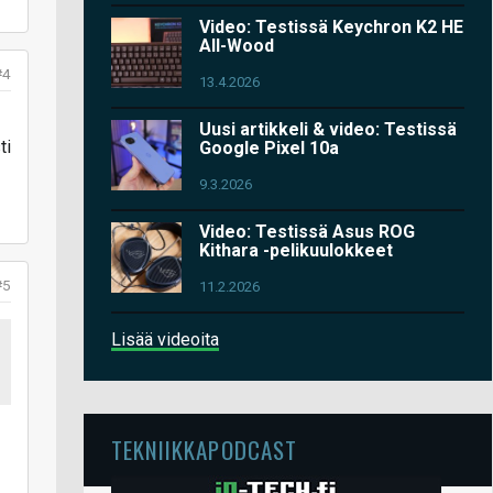
Video: Testissä Keychron K2 HE
All-Wood
#4
13.4.2026
Uusi artikkeli & video: Testissä
ti
Google Pixel 10a
9.3.2026
Video: Testissä Asus ROG
Kithara -pelikuulokkeet
#5
11.2.2026
Lisää videoita
TEKNIIKKAPODCAST