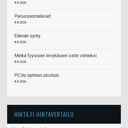
8.8.2026
Perussuomalaiset
8.8.2026
Elämän synty
8.8.2026
Minkä fyysisen levykäisen ostin viimeksi
8.8.2026
PC:lle optinen ulostulo
8.8.2026
HINTA.FI HINTAVERTAILU