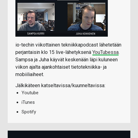
io-techin viikottainen tekniikkapodcast lähetetään
perjantaisin klo 15 live-lähetyksenä
YouTubessa
.
Sampsa ja Juha käyvät keskenään läpi kuluneen
viikon ajalta ajankohtaiset tietotekniikka- ja
mobiiliaiheet.
Jälkikäteen katseltavissa/kuunneltavissa:
Youtube
iTunes
Spotify