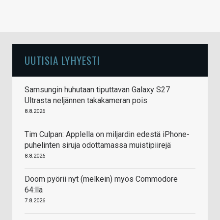
UUTISIA LYHYESTI
Samsungin huhutaan tiputtavan Galaxy S27
Ultrasta neljännen takakameran pois
8.8.2026
Tim Culpan: Applella on miljardin edestä iPhone-
puhelinten siruja odottamassa muistipiirejä
8.8.2026
Doom pyörii nyt (melkein) myös Commodore
64:llä
7.8.2026