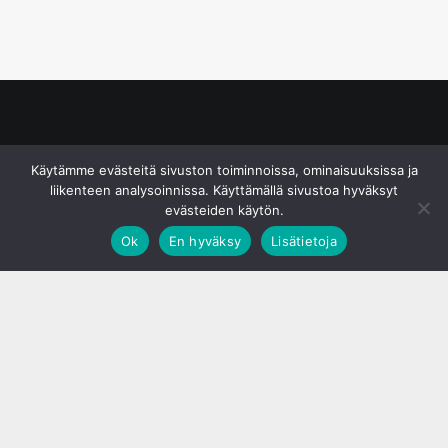
© S&J Media Oy
Käytämme evästeitä sivuston toiminnoissa, ominaisuuksissa ja
liikenteen analysoinnissa. Käyttämällä sivustoa hyväksyt
evästeiden käytön.
Ok
En hyväksy
Lisätietoja
;