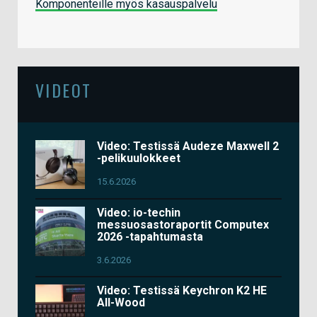
Komponenteille myös kasauspalvelu
VIDEOT
Video: Testissä Audeze Maxwell 2
-pelikuulokkeet
15.6.2026
Video: io-techin
messuosastoraportit Computex
2026 -tapahtumasta
3.6.2026
Video: Testissä Keychron K2 HE
All-Wood