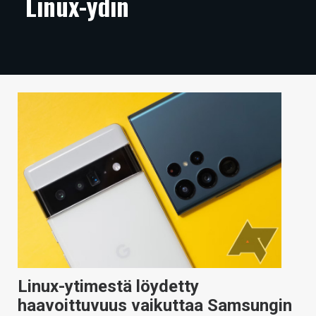
Linux-ydin
ARTIKKELIT
VIDEOT
TECHBBS
TIETOA
HINTA.FI
KAUPPA
VAIHDA TEEMA
HAKU
Linux-ytimestä löydetty
haavoittuvuus vaikuttaa Samsungin