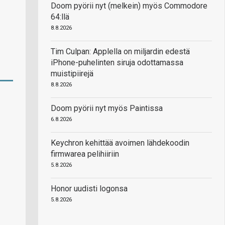
Doom pyörii nyt (melkein) myös Commodore
64:llä
8.8.2026
Tim Culpan: Applella on miljardin edestä
iPhone-puhelinten siruja odottamassa
muistipiirejä
8.8.2026
Doom pyörii nyt myös Paintissa
6.8.2026
Keychron kehittää avoimen lähdekoodin
firmwarea pelihiiriin
5.8.2026
Honor uudisti logonsa
5.8.2026