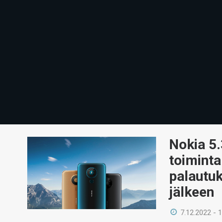
Nokia 5.
toimint
palautuk
jälkeen
7.12.2022 - 