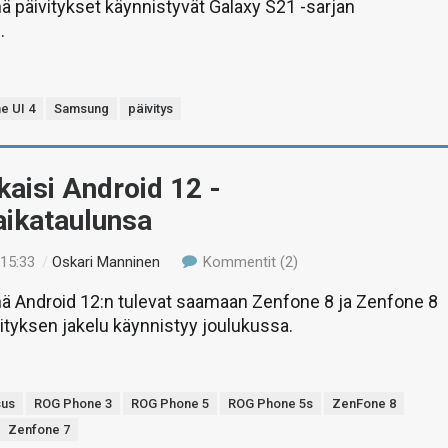
 päivitykset käynnistyvät Galaxy S21 -sarjan
.
e UI 4
Samsung
päivitys
kaisi Android 12 -
aikataulunsa
 15:33
/
Oskari Manninen
Kommentit (2)
 Android 12:n tulevat saamaan Zenfone 8 ja Zenfone 8
äivityksen jakelu käynnistyy joulukussa.
sus
ROG Phone 3
ROG Phone 5
ROG Phone 5s
ZenFone 8
Zenfone 7