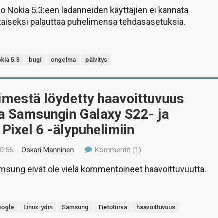
jo Nokia 5.3:een ladanneiden käyttäjien ei kannata
taiseksi palauttaa puhelimensa tehdasasetuksia.
kia 5.3
bugi
ongelma
päivitys
imestä löydetty haavoittuvuus
a Samsungin Galaxy S22- ja
Pixel 6 -älypuhelimiin
10:56
/
Oskari Manninen
Kommentit (1)
msung eivät ole vielä kommentoineet haavoittuvuutta.
ogle
Linux-ydin
Samsung
Tietoturva
haavoittuvuus