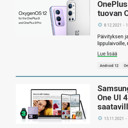
OnePlus 
tuovan 
8.12.2021 - 
Päivityksen ja
lippulaivoill
Lue lisää
Android 12
On
Samsung 
One UI 4
saatavi
15.11.2021 -