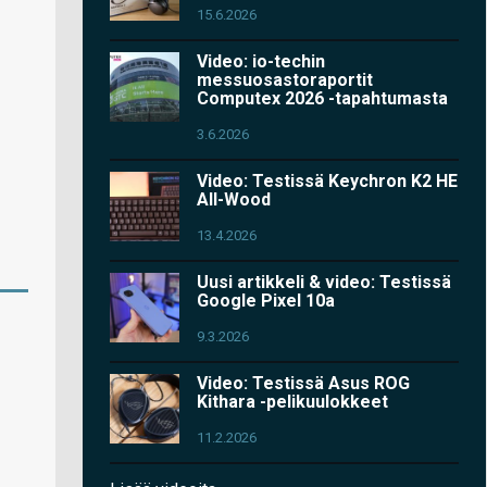
15.6.2026
Video: io-techin
messuosastoraportit
Computex 2026 -tapahtumasta
3.6.2026
Video: Testissä Keychron K2 HE
All-Wood
13.4.2026
Uusi artikkeli & video: Testissä
Google Pixel 10a
9.3.2026
Video: Testissä Asus ROG
Kithara -pelikuulokkeet
11.2.2026