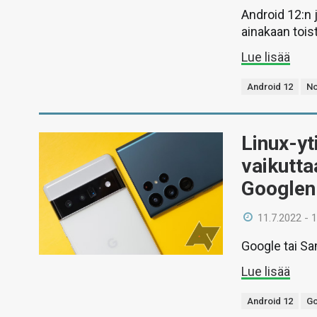
Android 12:n 
ainakaan tois
Lue lisää
Android 12
No
Linux-yt
vaikutta
Googlen 
11.7.2022 - 
Google tai Sa
Lue lisää
Android 12
Go