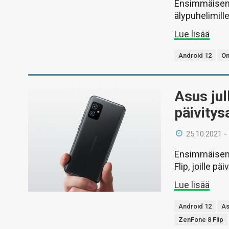
Ensimmäisenä
älypuhelimille
Lue lisää
Android 12
On
Asus jul
päivitys
25.10.2021 -
Ensimmäisenä
Flip, joille p
Lue lisää
Android 12
A
ZenFone 8 Flip