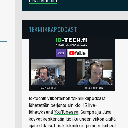
Lisää videoita
TEKNIIKKAPODCAST
io-techin viikottainen tekniikkapodcast
lähetetään perjantaisin klo 15 live-
lähetyksenä
YouTubessa
. Sampsa ja Juha
käyvät keskenään läpi kuluneen viikon ajalta
ajankohtaiset tietotekniikka- ja mobiiliaiheet.