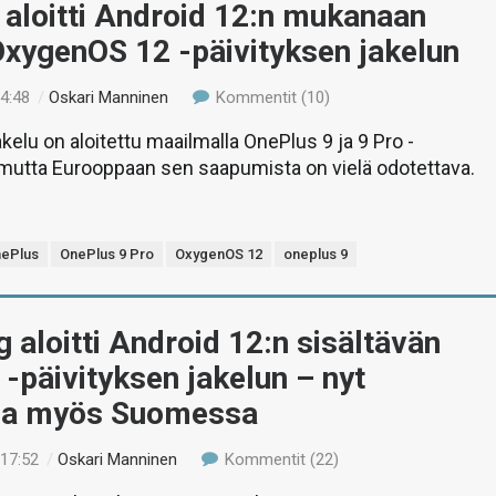
aloitti Android 12:n mukanaan
OxygenOS 12 -päivityksen jakelun
14:48
/
Oskari Manninen
Kommentit (10)
kelu on aloitettu maailmalla OnePlus 9 ja 9 Pro -
e, mutta Eurooppaan sen saapumista on vielä odotettava.
ePlus
OnePlus 9 Pro
OxygenOS 12
oneplus 9
aloitti Android 12:n sisältävän
 -päivityksen jakelun – nyt
lla myös Suomessa
 17:52
/
Oskari Manninen
Kommentit (22)