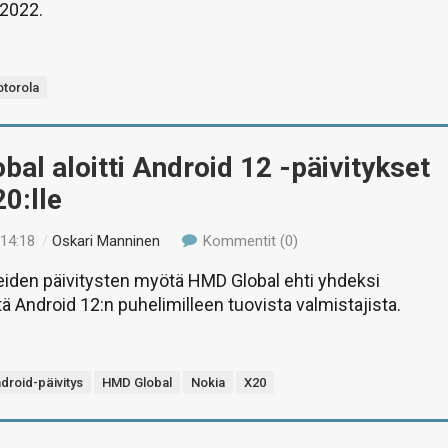
2022.
torola
al aloitti Android 12 -päivitykset
0:lle
 14:18
/
Oskari Manninen
Kommentit (0)
eiden päivitysten myötä HMD Global ehti yhdeksi
 Android 12:n puhelimilleen tuovista valmistajista.
droid-päivitys
HMD Global
Nokia
X20