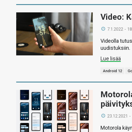
Video: K
7.1.2022 - 18
Videolla tutu
uudistuksiin.
Lue lisää
Android 12
Go
Motorola
päivityk
23.12.2021 -
Motorola käyn