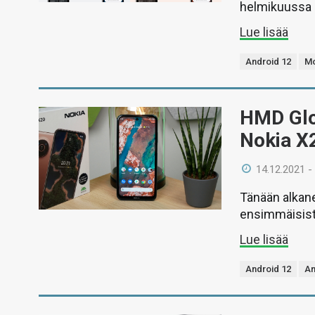
helmikuussa 
Lue lisää
Android 12
Mo
HMD Glob
Nokia X2
14.12.2021 -
Tänään alkan
ensimmäisistä
Lue lisää
Android 12
An