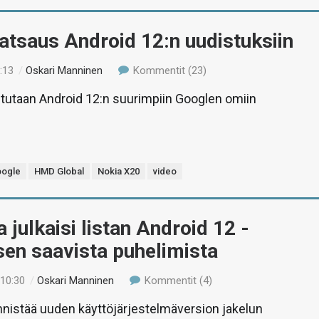
atsaus Android 12:n uudistuksiin
:13
/
Oskari Manninen
Kommentit (23)
stutaan Android 12:n suurimpiin Googlen omiin
ogle
HMD Global
Nokia X20
video
 julkaisi listan Android 12 -
sen saavista puhelimista
 10:30
/
Oskari Manninen
Kommentit (4)
nistää uuden käyttöjärjestelmäversion jakelun