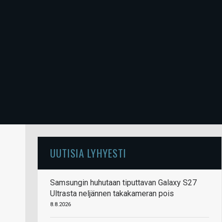
UUTISIA LYHYESTI
Samsungin huhutaan tiputtavan Galaxy S27
Ultrasta neljännen takakameran pois
8.8.2026