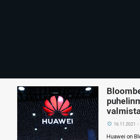
Bloombe
puhelinm
valmista
16.11.2021 -
Huawei on Bl