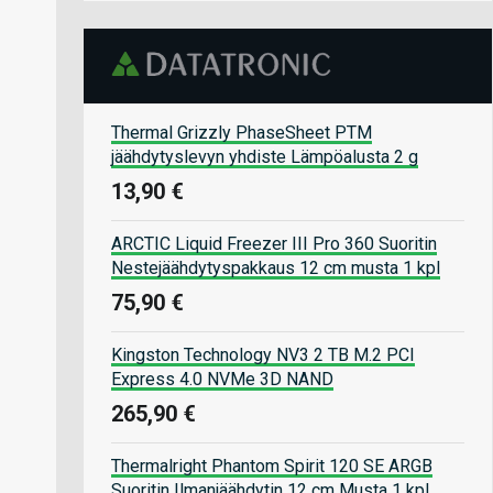
Thermal Grizzly PhaseSheet PTM
jäähdytyslevyn yhdiste Lämpöalusta 2 g
13,90 €
ARCTIC Liquid Freezer III Pro 360 Suoritin
Nestejäähdytyspakkaus 12 cm musta 1 kpl
75,90 €
Kingston Technology NV3 2 TB M.2 PCI
Express 4.0 NVMe 3D NAND
265,90 €
Thermalright Phantom Spirit 120 SE ARGB
Suoritin Ilmanjäähdytin 12 cm Musta 1 kpl