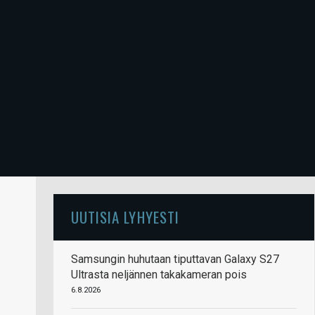
UUTISIA LYHYESTI
Samsungin huhutaan tiputtavan Galaxy S27
Ultrasta neljännen takakameran pois
6.8.2026