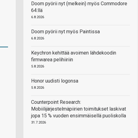
Doom pyörii nyt (melkein) myös Commodore
64:llä
6.8.2026
Doom pyörii nyt myös Paintissa
6.8.2026
Keychron kehittää avoimen lähdekoodin
firmwarea pelihiiriin
5.8.2026
Honor uudisti logonsa
5.8.2026
Counterpoint Research:
Mobiilijärjestelmäpiirien toimitukset laskivat
jopa 15 % vuoden ensimmäisellä puoliskolla
31.7.2026