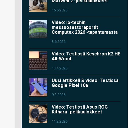
Maxwell 2 -pelikuulokkeet
15.6.2026
Video: io-techin
messuosastoraportit
Computex 2026 -tapahtumasta
3.6.2026
Video: Testissä Keychron K2 HE
All-Wood
13.4.2026
Uusi artikkeli & video: Testissä
Google Pixel 10a
9.3.2026
Video: Testissä Asus ROG
Kithara -pelikuulokkeet
11.2.2026