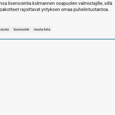
nsa lisensointia kolmannen osapuolen valmistajille, sillä
pakotteet rajoittavat yrityksen omaa puhelintuotantoa.
asota
lisensointi
musta lista