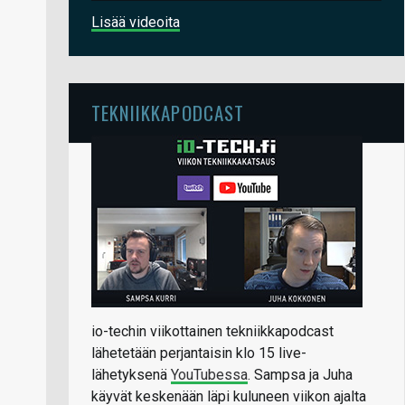
Lisää videoita
TEKNIIKKAPODCAST
io-techin viikottainen tekniikkapodcast
lähetetään perjantaisin klo 15 live-
lähetyksenä
YouTubessa
. Sampsa ja Juha
käyvät keskenään läpi kuluneen viikon ajalta