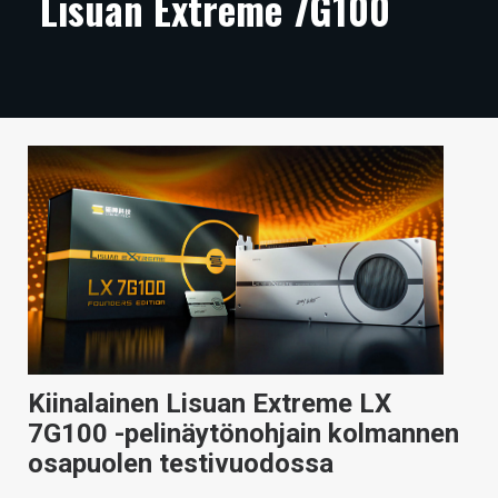
Lisuan Extreme 7G100
ARTIKKELIT
VIDEOT
TECHBBS
TIETOA
HINTA.FI
KAUPPA
VAIHDA TEEMA
Kiinalainen Lisuan Extreme LX
HAKU
7G100 -pelinäytönohjain kolmannen
osapuolen testivuodossa