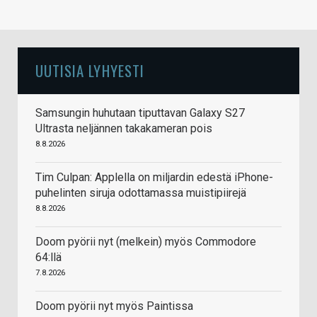
UUTISIA LYHYESTI
Samsungin huhutaan tiputtavan Galaxy S27
Ultrasta neljännen takakameran pois
8.8.2026
Tim Culpan: Applella on miljardin edestä iPhone-
puhelinten siruja odottamassa muistipiirejä
8.8.2026
Doom pyörii nyt (melkein) myös Commodore
64:llä
7.8.2026
Doom pyörii nyt myös Paintissa