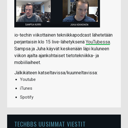
io-techin viikottainen tekniikkapodcast lähetetään
perjantaisin klo 15 live-lähetyksenä
YouTubessa
.
Sampsa ja Juha käyvät keskenään läpi kuluneen
viikon ajalta ajankohtaiset tietotekniikka- ja
mobiiliaiheet.
Jälkikäteen katseltavissa/kuunneltavissa:
Youtube
iTunes
Spotify
TECHBBS UUSIMMAT VIESTIT