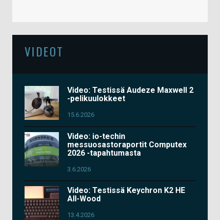
VIDEOT
Video: Testissä Audeze Maxwell 2
-pelikuulokkeet
15.6.2026
Video: io-techin
messuosastoraportit Computex
2026 -tapahtumasta
3.6.2026
Video: Testissä Keychron K2 HE
All-Wood
13.4.2026