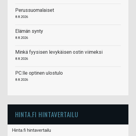
Perussuomalaiset
8.8.2026
Elämän synty
8.8.2026
Minkä fyysisen levykäisen ostin viimeksi
8.8.2026
PC:lle optinen ulostulo
8.8.2026
HINTA.FI HINTAVERTAILU
Hinta.fi hintavertailu