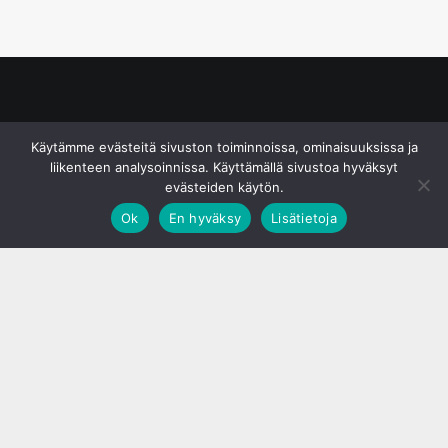
© S&J Media Oy
Käytämme evästeitä sivuston toiminnoissa, ominaisuuksissa ja
liikenteen analysoinnissa. Käyttämällä sivustoa hyväksyt
evästeiden käytön.
Ok
En hyväksy
Lisätietoja
;