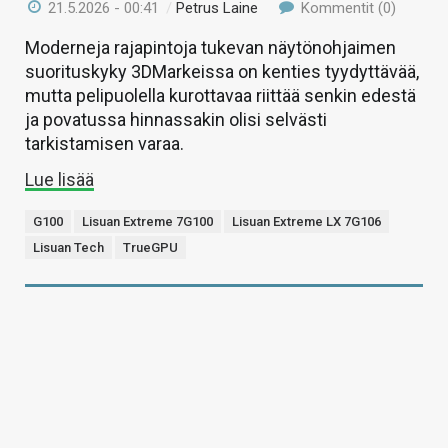
21.5.2026 - 00:41
/
Petrus Laine
Kommentit (0)
Moderneja rajapintoja tukevan näytönohjaimen
suorituskyky 3DMarkeissa on kenties tyydyttävää,
mutta pelipuolella kurottavaa riittää senkin edestä
ja povatussa hinnassakin olisi selvästi
tarkistamisen varaa.
Lue lisää
G100
Lisuan Extreme 7G100
Lisuan Extreme LX 7G106
Lisuan Tech
TrueGPU