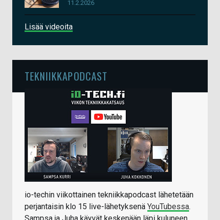
11.2.2026
Lisää videoita
TEKNIIKKAPODCAST
io-techin viikottainen tekniikkapodcast lähetetään
perjantaisin klo 15 live-lähetyksenä
YouTubessa
.
Sampsa ja Juha käyvät keskenään läpi kuluneen