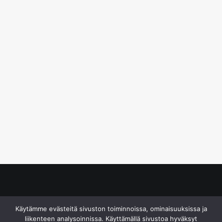
© S&J Media Oy
Käytämme evästeitä sivuston toiminnoissa, ominaisuuksissa ja
liikenteen analysoinnissa. Käyttämällä sivustoa hyväksyt