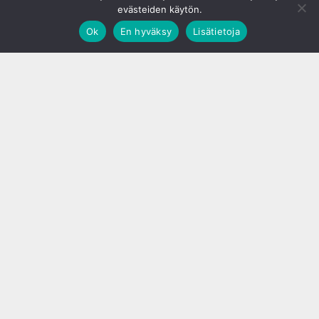
evästeiden käytön.
Ok
En hyväksy
Lisätietoja
;