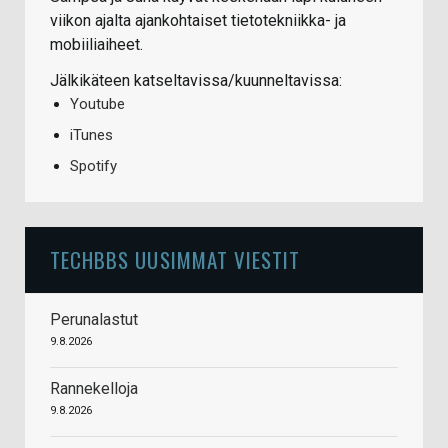
viikon ajalta ajankohtaiset tietotekniikka- ja
mobiiliaiheet.
Jälkikäteen katseltavissa/kuunneltavissa:
Youtube
iTunes
Spotify
TECHBBS UUSIMMAT VIESTIT
Perunalastut
9.8.2026
Rannekelloja
9.8.2026