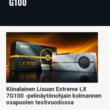
G100
ARTIKKELIT
VIDEOT
TECHBBS
TIETOA
HINTA.FI
KAUPPA
VAIHDA TEEMA
Kiinalainen Lisuan Extreme LX
HAKU
7G100 -pelinäytönohjain kolmannen
osapuolen testivuodossa