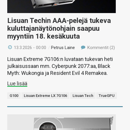
Lisuan Techin AAA-pelejä tukeva
kuluttajanäytönohjain saapuu
myyntiin 18. kesäkuuta
13.3.2026 - 00:00
/
Petrus Laine
Kommentit (2)
Lisuan Extreme 7G106:n luvataan tukevan heti
julkaisussaan mm. Cyberpunk 2077:aa, Black
Myth: Wukongia ja Resident Evil 4 Remakea.
Lue lisää
G100
Lisuan Extreme LX 7G106
Lisuan Tech
TrueGPU