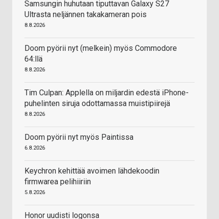
Samsungin huhutaan tiputtavan Galaxy S27
Ultrasta neljännen takakameran pois
8.8.2026
Doom pyörii nyt (melkein) myös Commodore
64:llä
8.8.2026
Tim Culpan: Applella on miljardin edestä iPhone-
puhelinten siruja odottamassa muistipiirejä
8.8.2026
Doom pyörii nyt myös Paintissa
6.8.2026
Keychron kehittää avoimen lähdekoodin
firmwarea pelihiiriin
5.8.2026
Honor uudisti logonsa