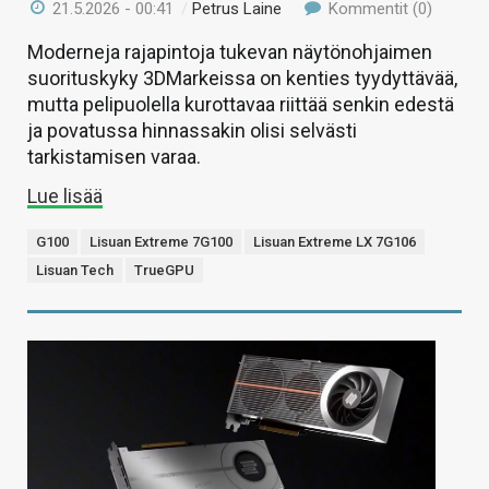
21.5.2026 - 00:41
/
Petrus Laine
Kommentit (0)
Moderneja rajapintoja tukevan näytönohjaimen
suorituskyky 3DMarkeissa on kenties tyydyttävää,
mutta pelipuolella kurottavaa riittää senkin edestä
ja povatussa hinnassakin olisi selvästi
tarkistamisen varaa.
Lue lisää
G100
Lisuan Extreme 7G100
Lisuan Extreme LX 7G106
Lisuan Tech
TrueGPU