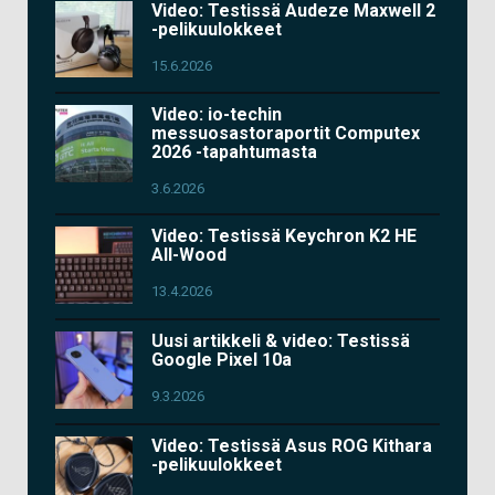
Video: Testissä Audeze Maxwell 2
-pelikuulokkeet
15.6.2026
Video: io-techin
messuosastoraportit Computex
2026 -tapahtumasta
3.6.2026
Video: Testissä Keychron K2 HE
All-Wood
13.4.2026
Uusi artikkeli & video: Testissä
Google Pixel 10a
9.3.2026
Video: Testissä Asus ROG Kithara
-pelikuulokkeet