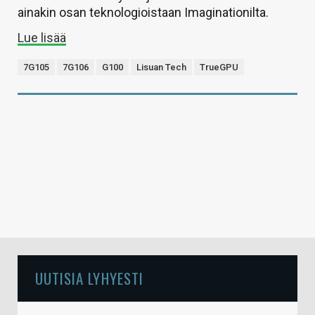
ainakin osan teknologioistaan Imaginationilta.
Lue lisää
7G105
7G106
G100
Lisuan Tech
TrueGPU
UUTISIA LYHYESTI