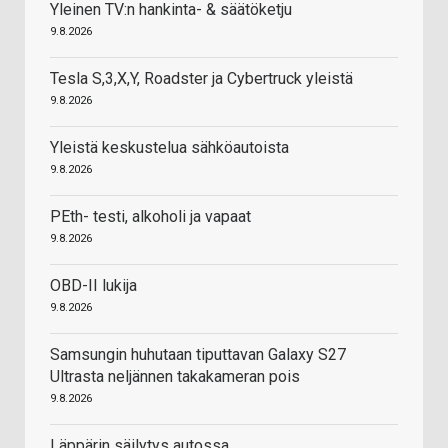
Yleinen TV:n hankinta- & säätöketju
9.8.2026
Tesla S,3,X,Y, Roadster ja Cybertruck yleistä
9.8.2026
Yleistä keskustelua sähköautoista
9.8.2026
PEth- testi, alkoholi ja vapaat
9.8.2026
OBD-II lukija
9.8.2026
Samsungin huhutaan tiputtavan Galaxy S27
Ultrasta neljännen takakameran pois
9.8.2026
Läppärin säilytys autossa