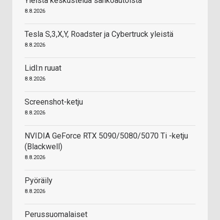
Yleistä keskustelua sähköautoista
8.8.2026
Tesla S,3,X,Y, Roadster ja Cybertruck yleistä
8.8.2026
Lidl:n ruuat
8.8.2026
Screenshot-ketju
8.8.2026
NVIDIA GeForce RTX 5090/5080/5070 Ti -ketju
(Blackwell)
8.8.2026
Pyöräily
8.8.2026
Perussuomalaiset