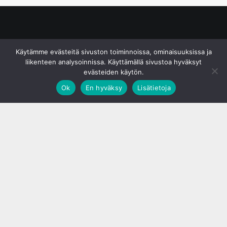
© S&J Media Oy
Käytämme evästeitä sivuston toiminnoissa, ominaisuuksissa ja
liikenteen analysoinnissa. Käyttämällä sivustoa hyväksyt
evästeiden käytön.
Ok
En hyväksy
Lisätietoja
;