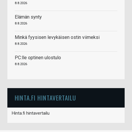
8.8.2026
Elämän synty
8.8.2026
Minkä fyysisen levykäisen ostin viimeksi
8.8.2026
PC:lle optinen ulostulo
8.8.2026
HINTA.FI HINTAVERTAILU
Hinta.fi hintavertailu