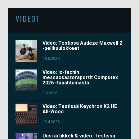
VIDEOT
Video: Testissä Audeze Maxwell 2
-pelikuulokkeet
15.6.2026
Video: io-techin
messuosastoraportit Computex
2026 -tapahtumasta
3.6.2026
Video: Testissä Keychron K2 HE
All-Wood
13.4.2026
Uusi artikkeli & video: Testissä