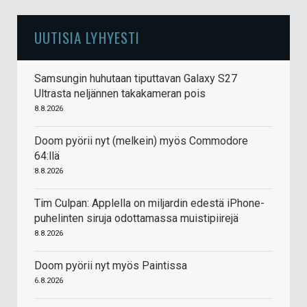
UUTISIA LYHYESTI
Samsungin huhutaan tiputtavan Galaxy S27
Ultrasta neljännen takakameran pois
8.8.2026
Doom pyörii nyt (melkein) myös Commodore
64:llä
8.8.2026
Tim Culpan: Applella on miljardin edestä iPhone-
puhelinten siruja odottamassa muistipiirejä
8.8.2026
Doom pyörii nyt myös Paintissa
6.8.2026