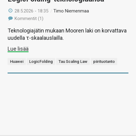
28.5.2026 - 18:35
/
Timo Niemenmaa
Kommentit (1)
Teknologiajätin mukaan Mooren laki on korvattava
uudella τ-skaalauslailla.
Lue lisää
Huawei
LogicFolding
Tau Scaling Law
piirituotanto