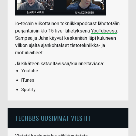
io-techin viikottainen tekniikkapodcast lähetetään
perjantaisin klo 15 live-lähetyksenä
YouTubessa
.
Sampsa ja Juha käyvät keskenään läpi kuluneen
viikon ajalta ajankohtaiset tietotekniikka- ja
mobiiliaiheet.
Jälkikäteen katseltavissa/kuunneltavissa:
Youtube
iTunes
Spotify
TECHBBS UUSIMMAT VIESTIT