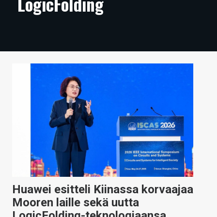
LogicFolding
ARTIKKELIT
VIDEOT
TECHBBS
TIETOA
HINTA.FI
KAUPPA
VAIHDA TEEMA
HAKU
Huawei esitteli Kiinassa korvaajaa
Mooren laille sekä uutta
LogicFolding-teknologiaansa