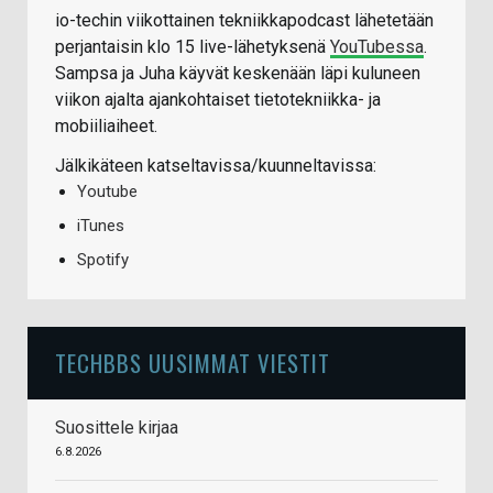
io-techin viikottainen tekniikkapodcast lähetetään
perjantaisin klo 15 live-lähetyksenä
YouTubessa
.
Sampsa ja Juha käyvät keskenään läpi kuluneen
viikon ajalta ajankohtaiset tietotekniikka- ja
mobiiliaiheet.
Jälkikäteen katseltavissa/kuunneltavissa:
Youtube
iTunes
Spotify
TECHBBS UUSIMMAT VIESTIT
Suosittele kirjaa
6.8.2026