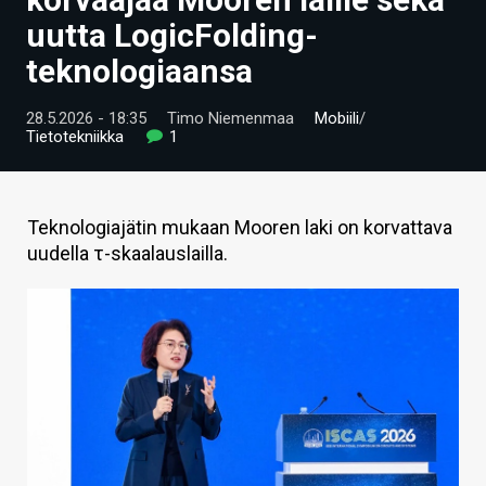
ARTIKKELIT
uutta LogicFolding-
teknologiaansa
VIDEOT
TECHBBS
28.5.2026 - 18:35
Timo Niemenmaa
Mobiili
/
Tietotekniikka
1
TIETOA
HINTA.FI
Teknologiajätin mukaan Mooren laki on korvattava
uudella τ-skaalauslailla.
KAUPPA
VAIHDA TEEMA
HAKU