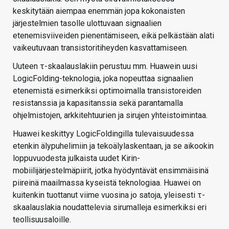
keskitytään aiempaa enemmän jopa kokonaisten
järjestelmien tasolle ulottuvaan signaalien
etenemisviiveiden pienentämiseen, eikä pelkästään alati
vaikeutuvaan transistoritiheyden kasvattamiseen.
Uuteen τ-skaalauslakiin perustuu mm. Huawein uusi
LogicFolding-teknologia, joka nopeuttaa signaalien
etenemistä esimerkiksi optimoimalla transistoreiden
resistanssia ja kapasitanssia sekä parantamalla
ohjelmistojen, arkkitehtuurien ja sirujen yhteistoimintaa.
Huawei keskittyy LogicFoldingilla tulevaisuudessa
etenkin älypuhelimiin ja tekoälylaskentaan, ja se aikookin
loppuvuodesta julkaista uudet Kirin-
mobiilijärjestelmäpiirit, jotka hyödyntävät ensimmäisinä
piireinä maailmassa kyseistä teknologiaa. Huawei on
kuitenkin tuottanut viime vuosina jo satoja, yleisesti τ-
skaalauslakia noudattelevia sirumalleja esimerkiksi eri
teollisuusaloille.