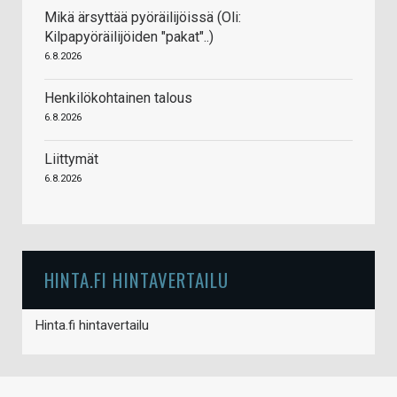
Mikä ärsyttää pyöräilijöissä (Oli:
Kilpapyöräilijöiden "pakat"..)
6.8.2026
Henkilökohtainen talous
6.8.2026
Liittymät
6.8.2026
HINTA.FI HINTAVERTAILU
Hinta.fi hintavertailu