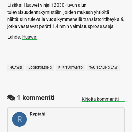
Lisäksi Huawei vihjaili 2030-luvun alun
tulevaisuudennäkymistään, joiden mukaan yhtiöltä
nähtäisiin tulevalla vuosikymmenellä transistoritiheyksiä,
jotka vastaavat peräti 1,4 nm:n valmistusprosesseja.
Lähde:
Huawei
HUAWEI
LOGICFOLDING
PIIRITUOTANTO
TAU SCALING LAW
1
kommentti
Kirjoita kommentti →
Ryptahi
R