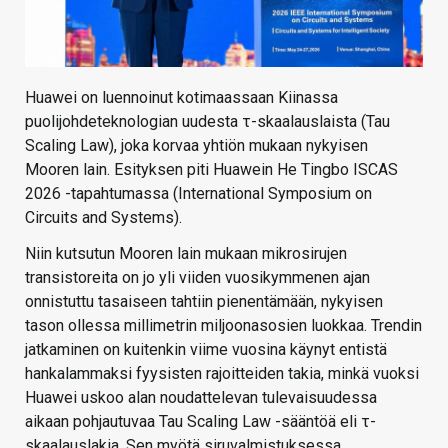
Huawei on luennoinut kotimaassaan Kiinassa
puolijohdeteknologian uudesta τ-skaalauslaista (Tau
Scaling Law), joka korvaa yhtiön mukaan nykyisen
Mooren lain. Esityksen piti Huawein He Tingbo ISCAS
2026 -tapahtumassa (International Symposium on
Circuits and Systems).
Niin kutsutun Mooren lain mukaan mikrosirujen
transistoreita on jo yli viiden vuosikymmenen ajan
onnistuttu tasaiseen tahtiin pienentämään, nykyisen
tason ollessa millimetrin miljoonasosien luokkaa. Trendin
jatkaminen on kuitenkin viime vuosina käynyt entistä
hankalammaksi fyysisten rajoitteiden takia, minkä vuoksi
Huawei uskoo alan noudattelevan tulevaisuudessa
aikaan pohjautuvaa Tau Scaling Law -sääntöä eli τ-
skaalauslakia. Sen myötä siruvalmistuksessa