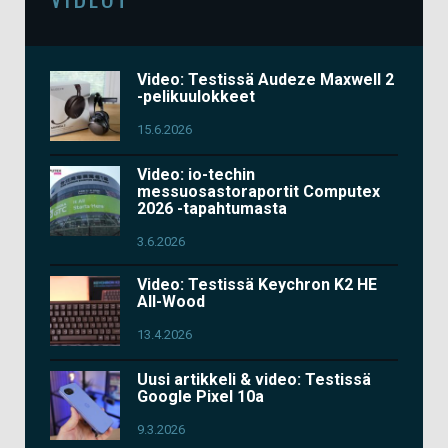
Video: Testissä Audeze Maxwell 2
-pelikuulokkeet
15.6.2026
Video: io-techin
messuosastoraportit Computex
2026 -tapahtumasta
3.6.2026
Video: Testissä Keychron K2 HE
All-Wood
13.4.2026
Uusi artikkeli & video: Testissä
Google Pixel 10a
9.3.2026