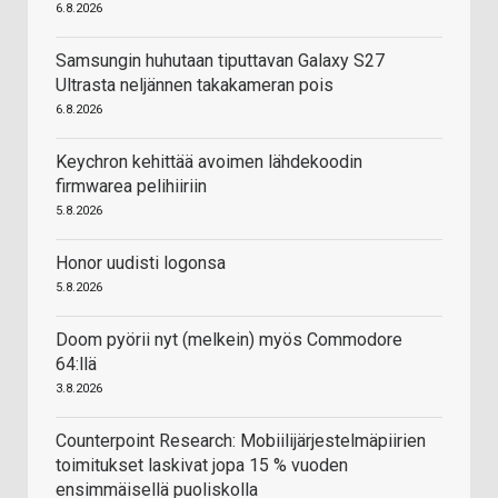
6.8.2026
Samsungin huhutaan tiputtavan Galaxy S27
Ultrasta neljännen takakameran pois
6.8.2026
Keychron kehittää avoimen lähdekoodin
firmwarea pelihiiriin
5.8.2026
Honor uudisti logonsa
5.8.2026
Doom pyörii nyt (melkein) myös Commodore
64:llä
3.8.2026
Counterpoint Research: Mobiilijärjestelmäpiirien
toimitukset laskivat jopa 15 % vuoden
ensimmäisellä puoliskolla