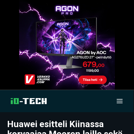
Huawei esitteli Kiinassa
UUTISET
korvaajaa Mooren laille sekä