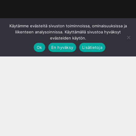
© S&J Media Oy
Käytämme evästeitä sivuston toiminnoissa, ominaisuuksissa ja
liikenteen analysoinnissa. Käyttämällä sivustoa hyväksyt
evästeiden käytön.
Ok
En hyväksy
Lisätietoja
;