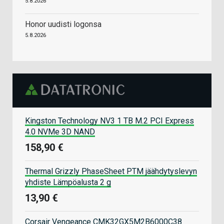
5.8.2026
Honor uudisti logonsa
5.8.2026
Kingston Technology NV3 1 TB M.2 PCI Express
4.0 NVMe 3D NAND
158,90 €
Thermal Grizzly PhaseSheet PTM jäähdytyslevyn
yhdiste Lämpöalusta 2 g
13,90 €
Corsair Vengeance CMK32GX5M2B6000C38