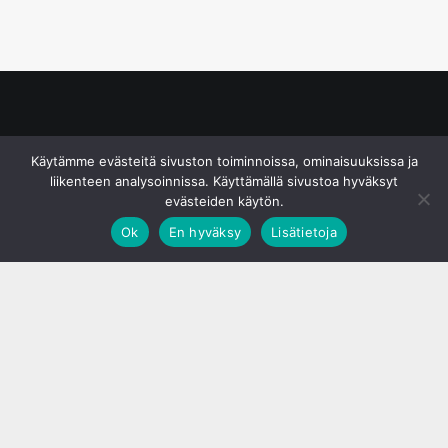
© S&J Media Oy
Käytämme evästeitä sivuston toiminnoissa, ominaisuuksissa ja
liikenteen analysoinnissa. Käyttämällä sivustoa hyväksyt
evästeiden käytön.
Ok
En hyväksy
Lisätietoja
;