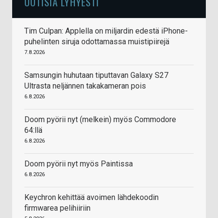
UUTISIA LYHYESTI
Tim Culpan: Applella on miljardin edestä iPhone-
puhelinten siruja odottamassa muistipiirejä
7.8.2026
Samsungin huhutaan tiputtavan Galaxy S27
Ultrasta neljännen takakameran pois
6.8.2026
Doom pyörii nyt (melkein) myös Commodore
64:llä
6.8.2026
Doom pyörii nyt myös Paintissa
6.8.2026
Keychron kehittää avoimen lähdekoodin
firmwarea pelihiiriin