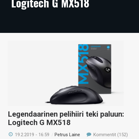
Logitech G MX518
ARTIKKELIT
VIDEOT
TECHBBS
TIETOA
HINTA.FI
KAUPPA
VAIHDA TEEMA
Legendaarinen pelihiiri teki paluun:
HAKU
Logitech G MX518
19.2.2019 - 16:59
/
Petrus Laine
Kommentit (152)