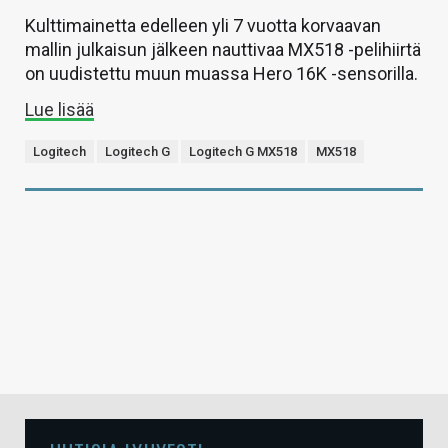
Kulttimainetta edelleen yli 7 vuotta korvaavan
mallin julkaisun jälkeen nauttivaa MX518 -pelihiirtä
on uudistettu muun muassa Hero 16K -sensorilla.
Lue lisää
Logitech
Logitech G
Logitech G MX518
MX518