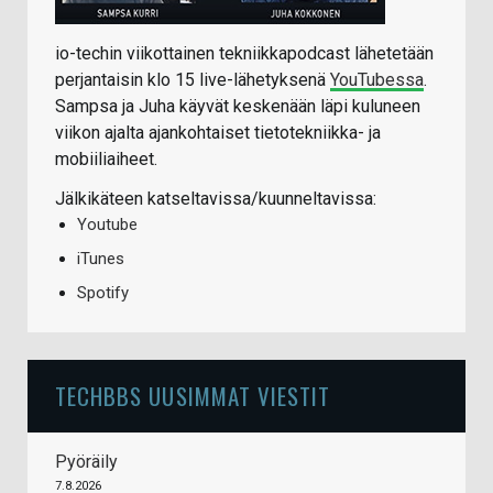
io-techin viikottainen tekniikkapodcast lähetetään
perjantaisin klo 15 live-lähetyksenä
YouTubessa
.
Sampsa ja Juha käyvät keskenään läpi kuluneen
viikon ajalta ajankohtaiset tietotekniikka- ja
mobiiliaiheet.
Jälkikäteen katseltavissa/kuunneltavissa:
Youtube
iTunes
Spotify
TECHBBS UUSIMMAT VIESTIT
Pyöräily
7.8.2026