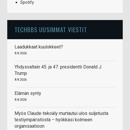
Spotify
TECHBBS UUSIMMAT VIESTIT
Laadukkaat kuulokkeet?
8.8.2026
Yhdysvaltain 45. ja 47. presidentti Donald J.
Trump
8.8.2026
Elämän synty
8.8.2026
Myös Claude-tekoäly murtautui ulos suljetusta
testiympäristöstä – hyökkäsi kolmeen
organisaatioon