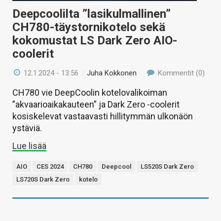
Deepcoolilta ”lasikulmallinen”
CH780-täystornikotelo sekä
kokomustat LS Dark Zero AIO-
coolerit
12.1.2024 - 13:56
/
Juha Kokkonen
Kommentit (0)
CH780 vie DeepCoolin kotelovalikoiman
”akvaarioaikakauteen” ja Dark Zero -coolerit
kosiskelevat vastaavasti hillitymmän ulkonäön
ystäviä.
Lue lisää
AIO
CES 2024
CH780
Deepcool
LS520S Dark Zero
LS720S Dark Zero
kotelo