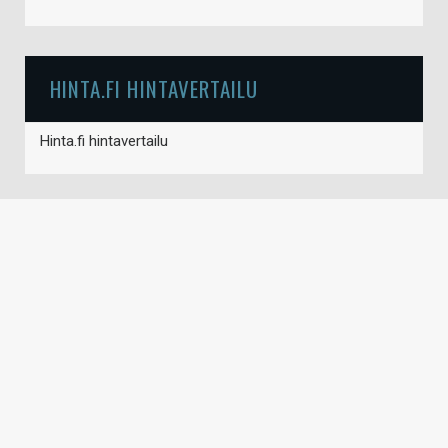
HINTA.FI HINTAVERTAILU
Hinta.fi hintavertailu