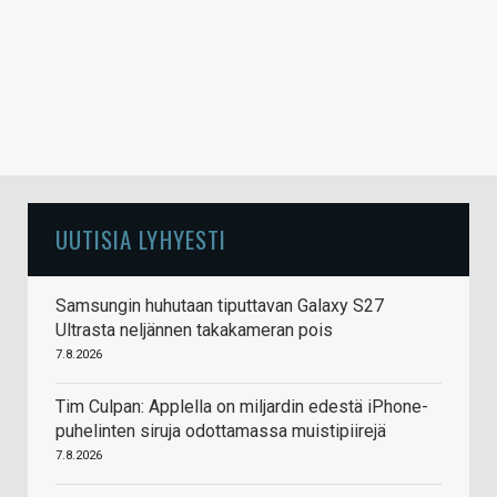
UUTISIA LYHYESTI
Samsungin huhutaan tiputtavan Galaxy S27
Ultrasta neljännen takakameran pois
7.8.2026
Tim Culpan: Applella on miljardin edestä iPhone-
puhelinten siruja odottamassa muistipiirejä
7.8.2026