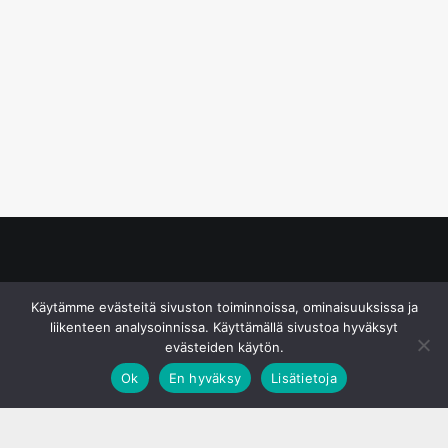
© S&J Media Oy
Käytämme evästeitä sivuston toiminnoissa, ominaisuuksissa ja
liikenteen analysoinnissa. Käyttämällä sivustoa hyväksyt
evästeiden käytön.
Ok
En hyväksy
Lisätietoja
;