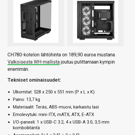
CH780-kotelon lähtöhinta on 189,90 euroa mustana.
Valkoisesta WH-mallista
joutuu pulittamaan kympin
enemmän.
Tekniset ominaisuudet:
Ulkomitat: 528 x 250 x 551 mm (P x L x K)
Paino: 13,7 kg
Materiaalit: Teräs, ABS-muovi, karkaistu lasi
Emolevytuki: mini-ITX, mATX, ATX, E-ATX
I/O-paneeli: 1 x USB-C 3.2, 4 x USB-A 3.0, 3,5 mm
komboliitäntä