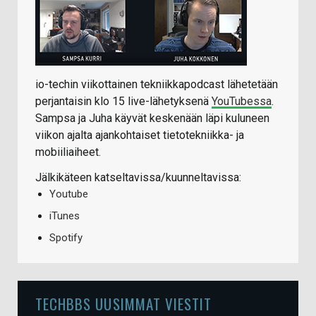
io-techin viikottainen tekniikkapodcast lähetetään
perjantaisin klo 15 live-lähetyksenä
YouTubessa
.
Sampsa ja Juha käyvät keskenään läpi kuluneen
viikon ajalta ajankohtaiset tietotekniikka- ja
mobiiliaiheet.
Jälkikäteen katseltavissa/kuunneltavissa:
Youtube
iTunes
Spotify
TECHBBS UUSIMMAT VIESTIT