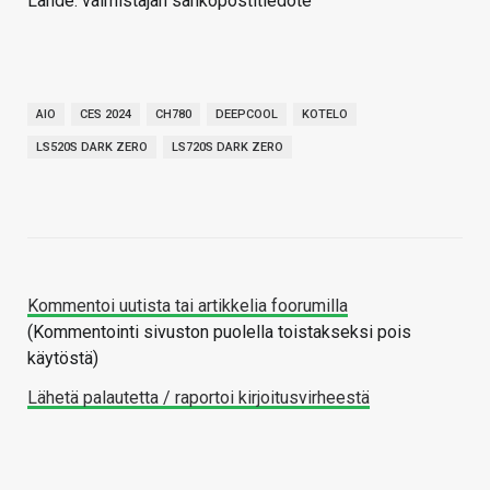
Lähde: valmistajan sähköpostitiedote
AIO
CES 2024
CH780
DEEPCOOL
KOTELO
LS520S DARK ZERO
LS720S DARK ZERO
Kommentoi uutista tai artikkelia foorumilla
(Kommentointi sivuston puolella toistakseksi pois
käytöstä)
Lähetä palautetta / raportoi kirjoitusvirheestä