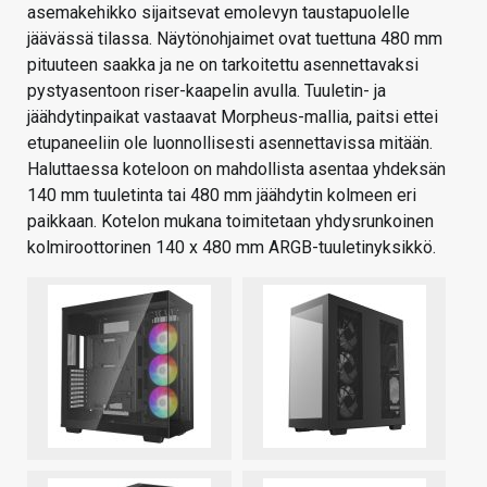
asemakehikko sijaitsevat emolevyn taustapuolelle
jäävässä tilassa. Näytönohjaimet ovat tuettuna 480 mm
pituuteen saakka ja ne on tarkoitettu asennettavaksi
pystyasentoon riser-kaapelin avulla. Tuuletin- ja
jäähdytinpaikat vastaavat Morpheus-mallia, paitsi ettei
etupaneeliin ole luonnollisesti asennettavissa mitään.
Haluttaessa koteloon on mahdollista asentaa yhdeksän
140 mm tuuletinta tai 480 mm jäähdytin kolmeen eri
paikkaan. Kotelon mukana toimitetaan yhdysrunkoinen
kolmiroottorinen 140 x 480 mm ARGB-tuuletinyksikkö.