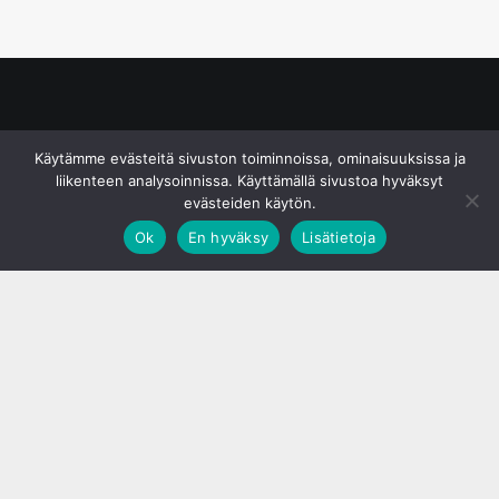
© S&J Media Oy
Käytämme evästeitä sivuston toiminnoissa, ominaisuuksissa ja
liikenteen analysoinnissa. Käyttämällä sivustoa hyväksyt
evästeiden käytön.
Ok
En hyväksy
Lisätietoja
;