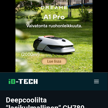
Deepcoolilta
UUTISET
”lasikulmallinen” CH780-