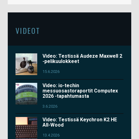
VIDEOT
Video: Testissä Audeze Maxwell 2
-pelikuulokkeet
15.6.2026
Video: io-techin
messuosastoraportit Computex
2026 -tapahtumasta
3.6.2026
Video: Testissä Keychron K2 HE
All-Wood
13.4.2026