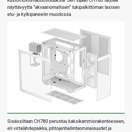
kustomointimahdollisuuksia. Sen sijaan CH780 tarjoaa
näyttävyyttä ”akvaariomallisen” tukipalkittoman lasisen
etu- ja kylkipaneelin muodossa.
Sisäosiltaan CH780 perustuu kaksikammiorakenteeseen,
eli virtalähdepaikka, johtojenhallintaominaisuudet ja