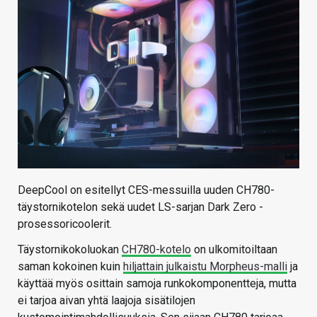
DeepCool on esitellyt CES-messuilla uuden CH780-
täystornikotelon sekä uudet LS-sarjan Dark Zero -
prosessoricoolerit.
Täystornikokoluokan
CH780-kotelo
on ulkomitoiltaan
saman kokoinen kuin
hiljattain julkaistu Morpheus-malli
ja
käyttää myös osittain samoja runkokomponentteja, mutta
ei tarjoa aivan yhtä laajoja sisätilojen