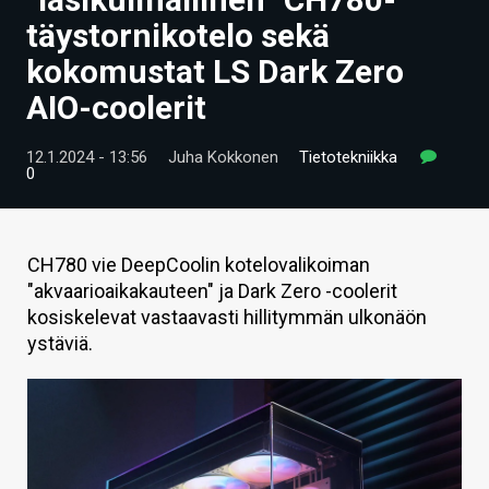
ARTIKKELIT
täystornikotelo sekä
kokomustat LS Dark Zero
VIDEOT
AIO-coolerit
TECHBBS
12.1.2024 - 13:56
Juha Kokkonen
Tietotekniikka
TIETOA
0
HINTA.FI
KAUPPA
CH780 vie DeepCoolin kotelovalikoiman
"akvaarioaikakauteen" ja Dark Zero -coolerit
VAIHDA TEEMA
kosiskelevat vastaavasti hillitymmän ulkonäön
ystäviä.
HAKU