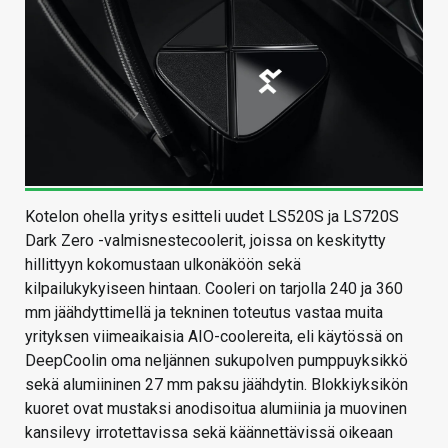
Kotelon ohella yritys esitteli uudet LS520S ja LS720S
Dark Zero -valmisnestecoolerit, joissa on keskitytty
hillittyyn kokomustaan ulkonäköön sekä
kilpailukykyiseen hintaan. Cooleri on tarjolla 240 ja 360
mm jäähdyttimellä ja tekninen toteutus vastaa muita
yrityksen viimeaikaisia AIO-coolereita, eli käytössä on
DeepCoolin oma neljännen sukupolven pumppuyksikkö
sekä alumiininen 27 mm paksu jäähdytin. Blokkiyksikön
kuoret ovat mustaksi anodisoitua alumiinia ja muovinen
kansilevy irrotettavissa sekä käännettävissä oikeaan