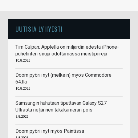
UUTISIA LYHYESTI
Tim Culpan: Applella on miljardin edestä iPhone-
puhelinten siruja odottamassa muistipiirejä
10.8.2026
Doom pyörii nyt (melkein) myös Commodore
64:llä
10.8.2026
Samsungin huhutaan tiputtavan Galaxy S27
Ultrasta neljännen takakameran pois
9.8.2026
Doom pyörii nyt myös Paintissa
6.8.2026