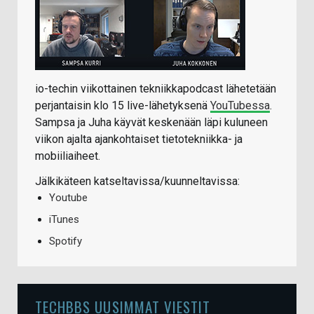
io-techin viikottainen tekniikkapodcast lähetetään
perjantaisin klo 15 live-lähetyksenä
YouTubessa
.
Sampsa ja Juha käyvät keskenään läpi kuluneen
viikon ajalta ajankohtaiset tietotekniikka- ja
mobiiliaiheet.
Jälkikäteen katseltavissa/kuunneltavissa:
Youtube
iTunes
Spotify
TECHBBS UUSIMMAT VIESTIT