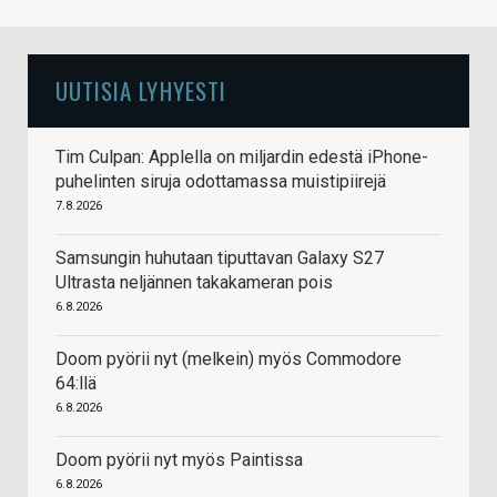
UUTISIA LYHYESTI
Tim Culpan: Applella on miljardin edestä iPhone-
puhelinten siruja odottamassa muistipiirejä
7.8.2026
Samsungin huhutaan tiputtavan Galaxy S27
Ultrasta neljännen takakameran pois
6.8.2026
Doom pyörii nyt (melkein) myös Commodore
64:llä
6.8.2026
Doom pyörii nyt myös Paintissa
6.8.2026