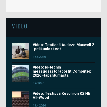
VIDEOT
Video: Testissä Audeze Maxwell 2
-pelikuulokkeet
15.6.2026
Video: io-techin
messuosastoraportit Computex
2026 -tapahtumasta
3.6.2026
Video: Testissä Keychron K2 HE
All-Wood
13.4.2026