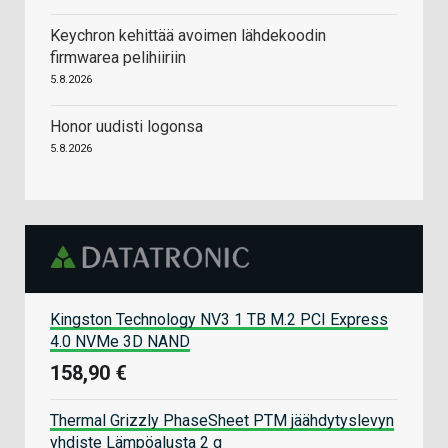
Keychron kehittää avoimen lähdekoodin
firmwarea pelihiiriin
5.8.2026
Honor uudisti logonsa
5.8.2026
Kingston Technology NV3 1 TB M.2 PCI Express
4.0 NVMe 3D NAND
158,90 €
Thermal Grizzly PhaseSheet PTM jäähdytyslevyn
yhdiste Lämpöalusta 2 g