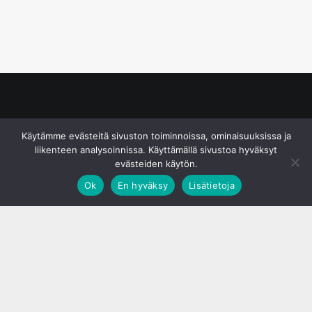
© S&J Media Oy
Käytämme evästeitä sivuston toiminnoissa, ominaisuuksissa ja
liikenteen analysoinnissa. Käyttämällä sivustoa hyväksyt
evästeiden käytön.
Ok
En hyväksy
Lisätietoja
;