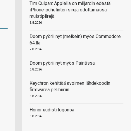
Tim Culpan: Applella on miljardin edestä
iPhone-puhelinten siruja odottamassa
muistipiirejä
8.8.2026
Doom pyörii nyt (melkein) myös Commodore
64:llä
7.8.2026
Doom pyörii nyt myös Paintissa
6.8.2026
Keychron kehittää avoimen lähdekoodin
firmwarea pelihiiriin
5.8.2026
Honor uudisti logonsa
5.8.2026