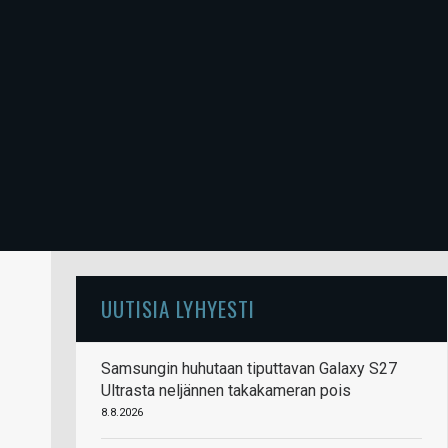
UUTISIA LYHYESTI
Samsungin huhutaan tiputtavan Galaxy S27
Ultrasta neljännen takakameran pois
8.8.2026