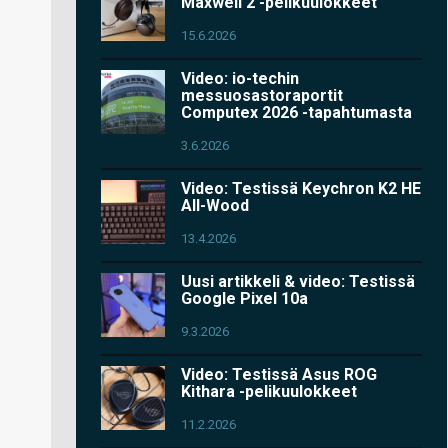
Maxwell 2 -pelikuulokkeet
15.6.2026
Video: io-techin
messuosastoraportit
Computex 2026 -tapahtumasta
3.6.2026
Video: Testissä Keychron K2 HE
All-Wood
13.4.2026
Uusi artikkeli & video: Testissä
Google Pixel 10a
9.3.2026
Video: Testissä Asus ROG
Kithara -pelikuulokkeet
11.2.2026