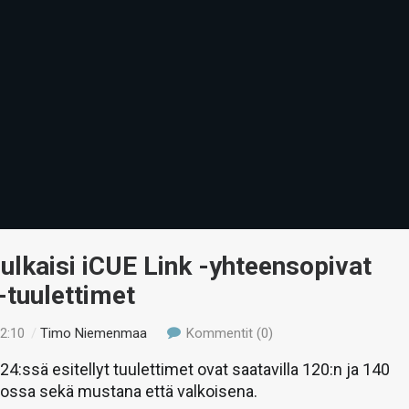
julkaisi iCUE Link -yhteensopivat
-tuulettimet
22:10
/
Timo Niemenmaa
Kommentit (0)
:ssä esitellyt tuulettimet ovat saatavilla 120:n ja 140
oossa sekä mustana että valkoisena.