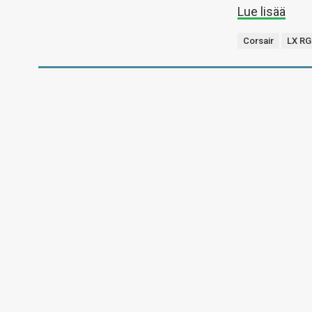
Lue lisää
Corsair
LX RG