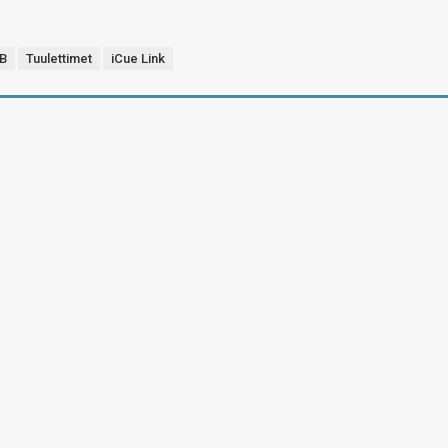
B
Tuulettimet
iCue Link