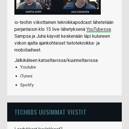
io-techin viikottainen tekniikkapodcast lähetetään
perjantaisin klo 15 live-lähetyksenä
YouTubessa
.
Sampsa ja Juha käyvät keskenään läpi kuluneen
viikon ajalta ajankohtaiset tietotekniikka- ja
mobiiliaiheet.
Jälkikäteen katseltavissa/kuunneltavissa:
Youtube
iTunes
Spotify
TECHBBS UUSIMMAT VIESTIT