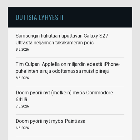
UUTISIA LYHYESTI
Samsungin huhutaan tiputtavan Galaxy S27
Ultrasta neljännen takakameran pois
8.8.2026
Tim Culpan: Applella on miljardin edestä iPhone-
puhelinten siruja odottamassa muistipiirejä
8.8.2026
Doom pyörii nyt (melkein) myös Commodore
64:llä
7.8.2026
Doom pyörii nyt myös Paintissa
6.8.2026