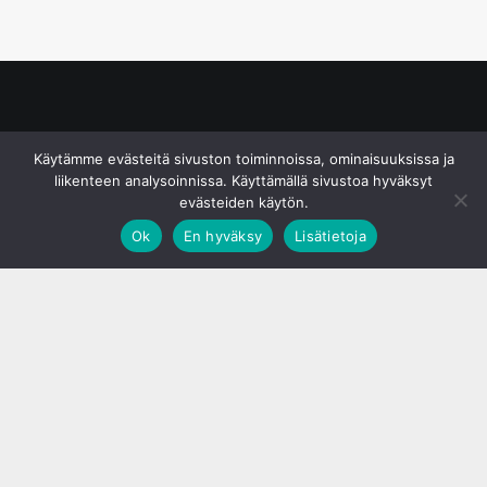
© S&J Media Oy
Käytämme evästeitä sivuston toiminnoissa, ominaisuuksissa ja
liikenteen analysoinnissa. Käyttämällä sivustoa hyväksyt
evästeiden käytön.
Ok
En hyväksy
Lisätietoja
;