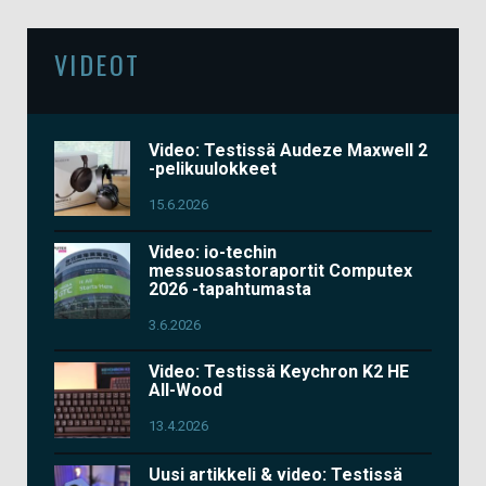
VIDEOT
Video: Testissä Audeze Maxwell 2
-pelikuulokkeet
15.6.2026
Video: io-techin
messuosastoraportit Computex
2026 -tapahtumasta
3.6.2026
Video: Testissä Keychron K2 HE
All-Wood
13.4.2026
Uusi artikkeli & video: Testissä