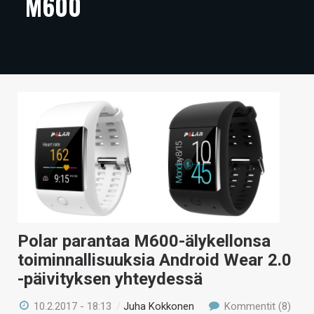
M600
ARTIKKELIT
VIDEOT
TECHBBS
TIETOA
HINTA.FI
KAUPPA
VAIHDA TEEMA
Polar parantaa M600-älykellonsa
toiminnallisuuksia Android Wear 2.0
HAKU
-päivityksen yhteydessä
10.2.2017 - 18:13
/
Juha Kokkonen
Kommentit (8)