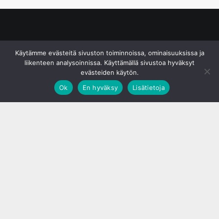
© S&J Media Oy
Käytämme evästeitä sivuston toiminnoissa, ominaisuuksissa ja
liikenteen analysoinnissa. Käyttämällä sivustoa hyväksyt
evästeiden käytön.
Ok
En hyväksy
Lisätietoja
;