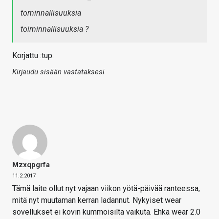
tominnallisuuksia
toiminnallisuuksia ?
Korjattu :tup:
Kirjaudu sisään vastataksesi
Mzxqpgrfa
11.2.2017
Tämä laite ollut nyt vajaan viikon yötä-päivää ranteessa,
mitä nyt muutaman kerran ladannut. Nykyiset wear
sovellukset ei kovin kummoisilta vaikuta. Ehkä wear 2.0