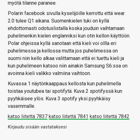
myötä tilanne paranee.
Polarin facebook sivulla kyselijöille kerrottu että wear
2.0 tulee Q1 aikana. Suomenkielen tuki on kyllä
ehdottomasti odotuslistalla koska jouduin vaihtamaan
puhelimenkin kielen englanniksi kun otin kellon käyttöön.
Polar ohjeissa kyllä sanotaan että kieli voi ollla eri
puhelimessa ja kellossa mutta jos puhelimessa on
suomi niin kello alkaa valittamaan että ei tuettu kieli ja
kun puhelimeen katsoo niin ainakin Samsung S6:ssa on
avoinna kieli valikko valmiina vaihtoon.
Kuvassa 1 näytönkaappaus kellosta kun puhelimella
toistaa youtubea tai spotifytä. Kuva 2 spotifyssä kun
pyyhkäisee ylös. Kuva 3 spotify yksi pyyhkäisy
vasemmalle.
katso liitettä 7837
katso liitettä 7841
katso liitettä 7842
Kirjaudu sisään vastataksesi