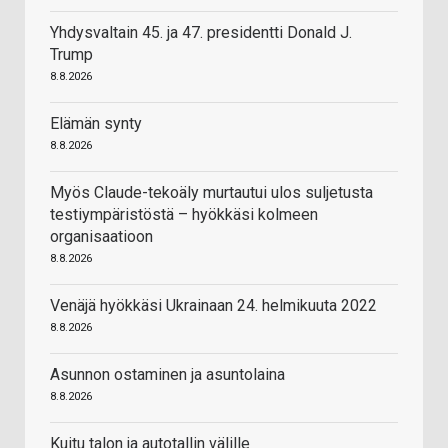
Yhdysvaltain 45. ja 47. presidentti Donald J.
Trump
8.8.2026
Elämän synty
8.8.2026
Myös Claude-tekoäly murtautui ulos suljetusta
testiympäristöstä – hyökkäsi kolmeen
organisaatioon
8.8.2026
Venäjä hyökkäsi Ukrainaan 24. helmikuuta 2022
8.8.2026
Asunnon ostaminen ja asuntolaina
8.8.2026
Kuitu talon ja autotallin välille