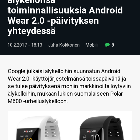
ARTIKKELIT
toiminnallisuuksia Android
Wear 2.0 -päivityksen
VIDEOT
yhteydessä
TECHBBS
10.2.2017 - 18:13
Juha Kokkonen
Mobiili
8
TIETOA
HINTA.FI
Google julkaisi älykelloihin suunnatun Android
KAUPPA
Wear 2.0 -käyttöjärjestelmänsä toissapäivänä ja
se tulee päivityksenä moniin markkinoilta löytyviin
VAIHDA TEEMA
älykelloihin, mukaan lukien suomalaiseen Polar
M600 -urheiluälykelloon.
HAKU