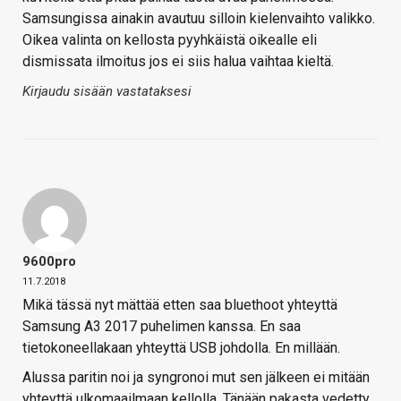
Samsungissa ainakin avautuu silloin kielenvaihto valikko.
Oikea valinta on kellosta pyyhkäistä oikealle eli
dismissata ilmoitus jos ei siis halua vaihtaa kieltä.
Kirjaudu sisään vastataksesi
9600pro
11.7.2018
Mikä tässä nyt mättää etten saa bluethoot yhteyttä
Samsung A3 2017 puhelimen kanssa. En saa
tietokoneellakaan yhteyttä USB johdolla. En millään.
Alussa paritin noi ja syngronoi mut sen jälkeen ei mitään
yhteyttä ulkomaailmaan kellolla. Tänään pakasta vedetty