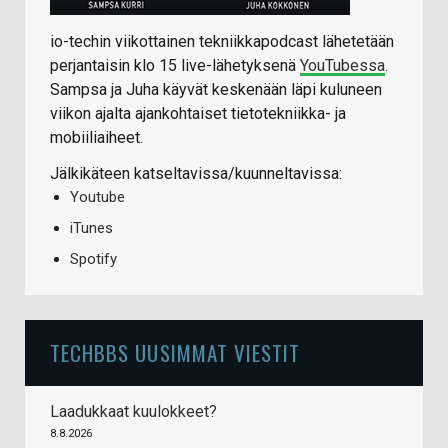
io-techin viikottainen tekniikkapodcast lähetetään
perjantaisin klo 15 live-lähetyksenä
YouTubessa
.
Sampsa ja Juha käyvät keskenään läpi kuluneen
viikon ajalta ajankohtaiset tietotekniikka- ja
mobiiliaiheet.
Jälkikäteen katseltavissa/kuunneltavissa:
Youtube
iTunes
Spotify
TECHBBS UUSIMMAT VIESTIT
Laadukkaat kuulokkeet?
8.8.2026