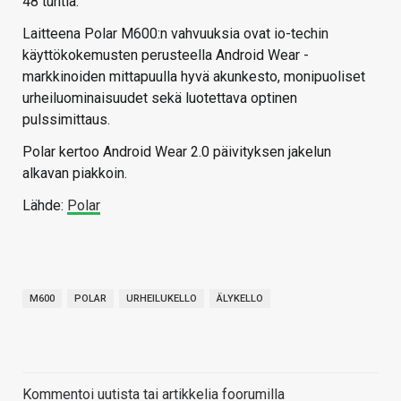
48 tuntia.
Laitteena Polar M600:n vahvuuksia ovat io-techin
käyttökokemusten perusteella Android Wear -
markkinoiden mittapuulla hyvä akunkesto, monipuoliset
urheiluominaisuudet sekä luotettava optinen
pulssimittaus.
Polar kertoo Android Wear 2.0 päivityksen jakelun
alkavan piakkoin.
Lähde:
Polar
M600
POLAR
URHEILUKELLO
ÄLYKELLO
Kommentoi uutista tai artikkelia foorumilla