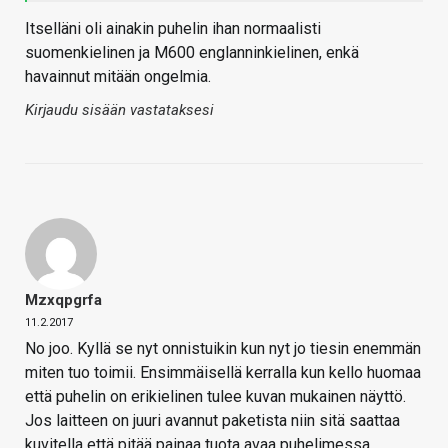
Itselläni oli ainakin puhelin ihan normaalisti
suomenkielinen ja M600 englanninkielinen, enkä
havainnut mitään ongelmia.
Kirjaudu sisään vastataksesi
Mzxqpgrfa
11.2.2017
No joo. Kyllä se nyt onnistuikin kun nyt jo tiesin enemmän
miten tuo toimii. Ensimmäisellä kerralla kun kello huomaa
että puhelin on erikielinen tulee kuvan mukainen näyttö.
Jos laitteen on juuri avannut paketista niin sitä saattaa
kuvitella että pitää painaa tuota avaa puhelimessa.