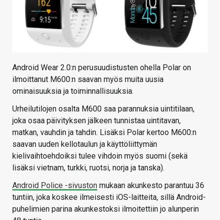
Android Wear 2.0:n perusuudistusten ohella Polar on
ilmoittanut M600:n saavan myös muita uusia
ominaisuuksia ja toiminnallisuuksia.
Urheilutilojen osalta M600 saa parannuksia uintitilaan,
joka osaa päivityksen jälkeen tunnistaa uintitavan,
matkan, vauhdin ja tahdin. Lisäksi Polar kertoo M600:n
saavan uuden kellotaulun ja käyttöliittymän
kielivaihtoehdoiksi tulee vihdoin myös suomi (sekä
lisäksi vietnam, turkki, ruotsi, norja ja tanska).
Android Police -sivuston
mukaan akunkesto parantuu 36
tuntiin, joka koskee ilmeisesti iOS-laitteita, sillä Android-
puhelimien parina akunkestoksi ilmoitettiin jo alunperin