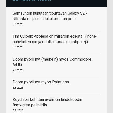
Samsungin huhutaan tiputtavan Galaxy S27
Ultrasta neljännen takakameran pois
8.8.2026
Tim Culpan: Applella on miljardin edestä iPhone-
puhelinten siruja odottamassa muistipiirejä
8.8.2026
Doom pyörii nyt (melkein) myös Commodore
64:llä
7.8.2026
Doom pyörii nyt myös Paintissa
6.8.2026
Keychron kehittää avoimen lähdekoodin
firmwarea pelihiiriin
5.8.2026