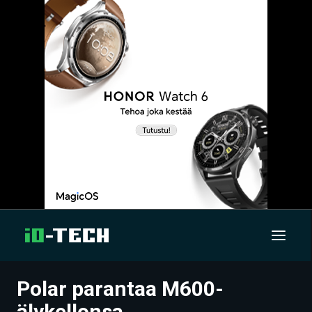
Polar parantaa M600-
UUTISET
älykellonsa