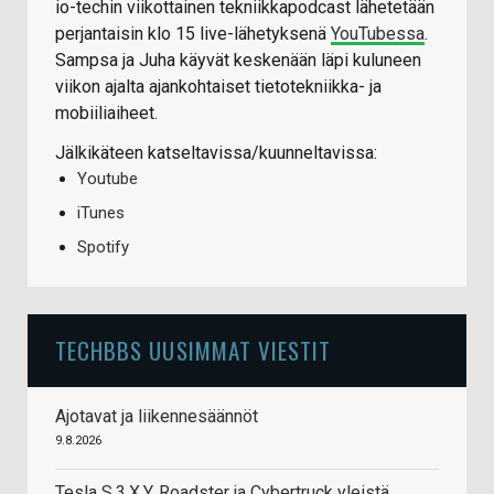
io-techin viikottainen tekniikkapodcast lähetetään
perjantaisin klo 15 live-lähetyksenä
YouTubessa
.
Sampsa ja Juha käyvät keskenään läpi kuluneen
viikon ajalta ajankohtaiset tietotekniikka- ja
mobiiliaiheet.
Jälkikäteen katseltavissa/kuunneltavissa:
Youtube
iTunes
Spotify
TECHBBS UUSIMMAT VIESTIT
Ajotavat ja liikennesäännöt
9.8.2026
Tesla S,3,X,Y, Roadster ja Cybertruck yleistä