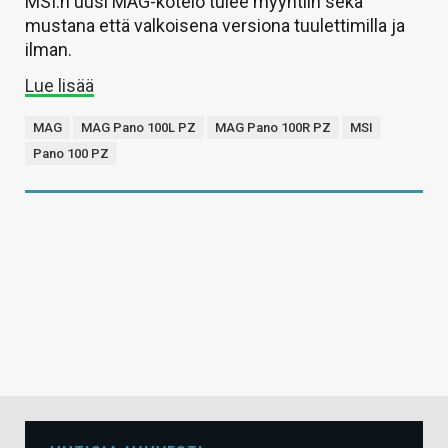
MSI:n uusi MAG-kotelo tulee myyntiin sekä
mustana että valkoisena versiona tuulettimilla ja
ilman.
Lue lisää
MAG
MAG Pano 100L PZ
MAG Pano 100R PZ
MSI
Pano 100 PZ