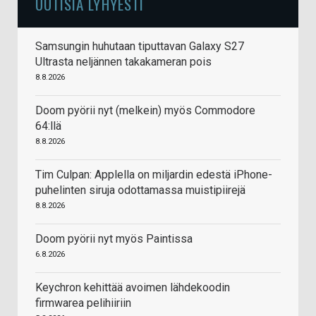
UUTISIA LYHYESTI
Samsungin huhutaan tiputtavan Galaxy S27
Ultrasta neljännen takakameran pois
8.8.2026
Doom pyörii nyt (melkein) myös Commodore
64:llä
8.8.2026
Tim Culpan: Applella on miljardin edestä iPhone-
puhelinten siruja odottamassa muistipiirejä
8.8.2026
Doom pyörii nyt myös Paintissa
6.8.2026
Keychron kehittää avoimen lähdekoodin
firmwarea pelihiiriin