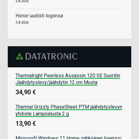
5.8.2026
Honor uudisti logonsa
5.8.2026
Thermalright Peerless Assassin 120 SE Suoritin
Jäähdytyslevy/jäähdytin 12 cm Musta
34,90 €
Thermal Grizzly PhaseSheet PTM jäähdytyslevyn
yhdiste Lämpöalusta 2 g
13,90 €
Microsoft Windows 11 Home sähköinen lisenssi