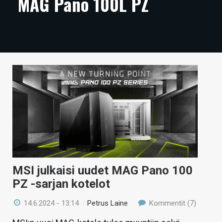
MAG Pano 100L PZ
ARTIKKELIT
VIDEOT
TECHBBS
TIETOA
HINTA.FI
KAUPPA
VAIHDA TEEMA
MSI julkaisi uudet MAG Pano 100
PZ -sarjan kotelot
HAKU
14.6.2024 - 13:14
/
Petrus Laine
Kommentit (7)