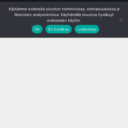
© S&J Media Oy
Käytämme evästeitä sivuston toiminnoissa, ominaisuuksissa ja
liikenteen analysoinnissa. Käyttämällä sivustoa hyväksyt
evästeiden käytön.
Ok
En hyväksy
Lisätietoja
;