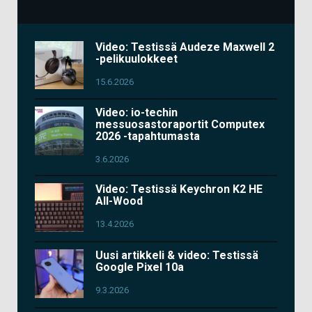
Video: Testissä Audeze Maxwell 2
-pelikuulokkeet
15.6.2026
Video: io-techin
messuosastoraportit Computex
2026 -tapahtumasta
3.6.2026
Video: Testissä Keychron K2 HE
All-Wood
13.4.2026
Uusi artikkeli & video: Testissä
Google Pixel 10a
9.3.2026