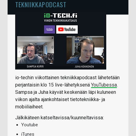
TEKNIIKKAPODCAST
io-techin viikottainen tekniikkapodcast lähetetään
perjantaisin klo 15 live-lähetyksenä
YouTubessa
.
Sampsa ja Juha käyvät keskenään läpi kuluneen
viikon ajalta ajankohtaiset tietotekniikka- ja
mobiiliaiheet.
Jälkikäteen katseltavissa/kuunneltavissa:
Youtube
iTunes