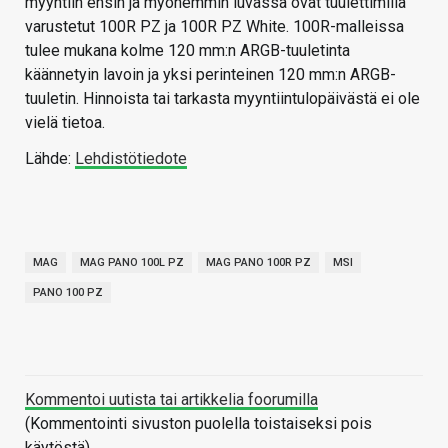
myyntiin ensin ja myöhemmin luvassa ovat tuulettimilla
varustetut 100R PZ ja 100R PZ White. 100R-malleissa
tulee mukana kolme 120 mm:n ARGB-tuuletinta
käännetyin lavoin ja yksi perinteinen 120 mm:n ARGB-
tuuletin. Hinnoista tai tarkasta myyntiintulopäivästä ei ole
vielä tietoa.
Lähde:
Lehdistötiedote
MAG
MAG PANO 100L PZ
MAG PANO 100R PZ
MSI
PANO 100 PZ
Kommentoi uutista tai artikkelia foorumilla
(Kommentointi sivuston puolella toistaiseksi pois
käytöstä)