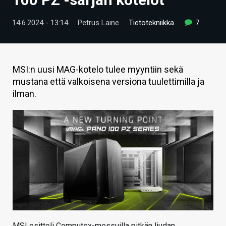
ARTIKKELIT
14.6.2024 - 13:14
Petrus Laine
Tietotekniikka
7
VIDEOT
TECHBBS
MSI:n uusi MAG-kotelo tulee myyntiin sekä
TIETOA
mustana että valkoisena versiona tuulettimilla ja
ilman.
HINTA.FI
KAUPPA
VAIHDA TEEMA
HAKU
MSI esitteli Computex-messuilla pitkän liudan