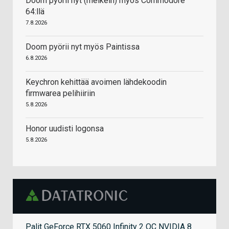
Doom pyörii nyt (melkein) myös Commodore
64:llä
7.8.2026
Doom pyörii nyt myös Paintissa
6.8.2026
Keychron kehittää avoimen lähdekoodin
firmwarea pelihiiriin
5.8.2026
Honor uudisti logonsa
5.8.2026
Palit GeForce RTX 5060 Infinity 2 OC NVIDIA 8