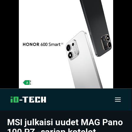
MSI julkaisi uudet MAG Pano
UUTISET
100 PZ -sarjan kotelot