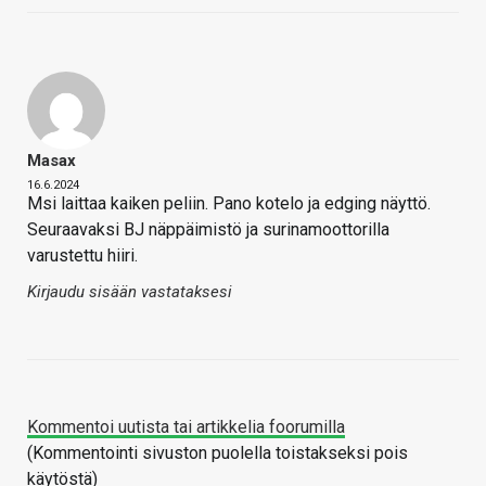
Masax
16.6.2024
Msi laittaa kaiken peliin. Pano kotelo ja edging näyttö.
Seuraavaksi BJ näppäimistö ja surinamoottorilla
varustettu hiiri.
Kirjaudu sisään vastataksesi
Kommentoi uutista tai artikkelia foorumilla
(Kommentointi sivuston puolella toistakseksi pois
käytöstä)