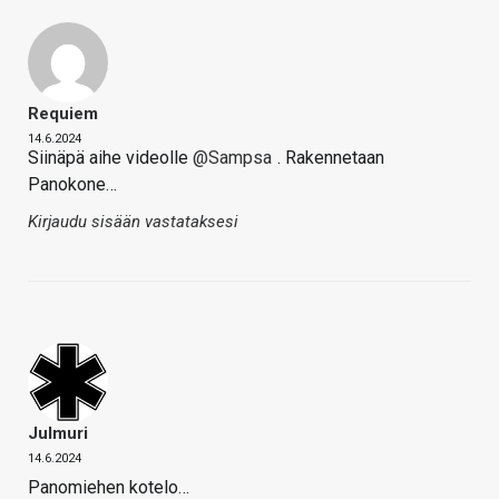
Requiem
14.6.2024
Siinäpä aihe videolle
@Sampsa
. Rakennetaan
Panokone…
Kirjaudu sisään vastataksesi
Julmuri
14.6.2024
Panomiehen kotelo…