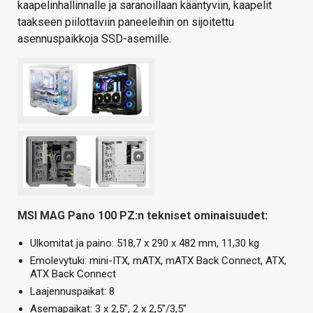
kaapelinhallinnalle ja saranoillaan kääntyviin, kaapelit
taakseen piilottaviin paneeleihin on sijoitettu
asennuspaikkoja SSD-asemille.
MSI MAG Pano 100 PZ:n tekniset ominaisuudet:
Ulkomitat ja paino: 518,7 x 290 x 482 mm, 11,30 kg
Emolevytuki: mini-ITX, mATX, mATX Back Connect, ATX,
ATX Back Connect
Laajennuspaikat: 8
Asemapaikat: 3 x 2,5”, 2 x 2,5”/3,5”