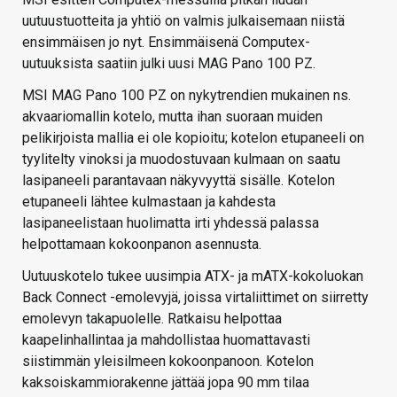
uutuustuotteita ja yhtiö on valmis julkaisemaan niistä
ensimmäisen jo nyt. Ensimmäisenä Computex-
uutuuksista saatiin julki uusi MAG Pano 100 PZ.
MSI MAG Pano 100 PZ on nykytrendien mukainen ns.
akvaariomallin kotelo, mutta ihan suoraan muiden
pelikirjoista mallia ei ole kopioitu; kotelon etupaneeli on
tyylitelty vinoksi ja muodostuvaan kulmaan on saatu
lasipaneeli parantavaan näkyvyyttä sisälle. Kotelon
etupaneeli lähtee kulmastaan ja kahdesta
lasipaneelistaan huolimatta irti yhdessä palassa
helpottamaan kokoonpanon asennusta.
Uutuuskotelo tukee uusimpia ATX- ja mATX-kokoluokan
Back Connect -emolevyjä, joissa virtaliittimet on siirretty
emolevyn takapuolelle. Ratkaisu helpottaa
kaapelinhallintaa ja mahdollistaa huomattavasti
siistimmän yleisilmeen kokoonpanoon. Kotelon
kaksoiskammiorakenne jättää jopa 90 mm tilaa