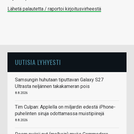
Lähetä palautetta / raportoi kirjoitusvirheestä
UUTISIA LYHYESTI
Samsungin huhutaan tiputtavan Galaxy S27
Ultrasta neljännen takakameran pois
8.8.2026
Tim Culpan: Applella on miljardin edestä iPhone-
puhelinten siruja odottamassa muistipiirejä
8.8.2026