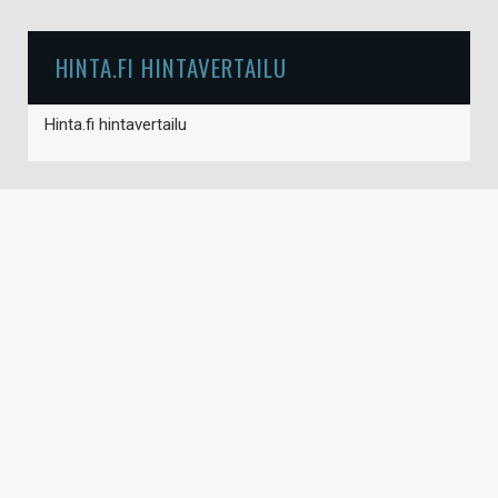
HINTA.FI HINTAVERTAILU
Hinta.fi hintavertailu