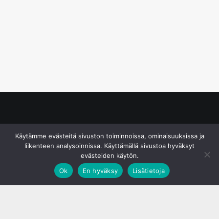
© S&J Media Oy
Käytämme evästeitä sivuston toiminnoissa, ominaisuuksissa ja
liikenteen analysoinnissa. Käyttämällä sivustoa hyväksyt
evästeiden käytön.
Ok
En hyväksy
Lisätietoja
;