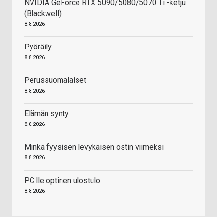
NVIDIA GeForce RTX 5090/5080/5070 Ti -ketju
(Blackwell)
8.8.2026
Pyöräily
8.8.2026
Perussuomalaiset
8.8.2026
Elämän synty
8.8.2026
Minkä fyysisen levykäisen ostin viimeksi
8.8.2026
PC:lle optinen ulostulo
8.8.2026