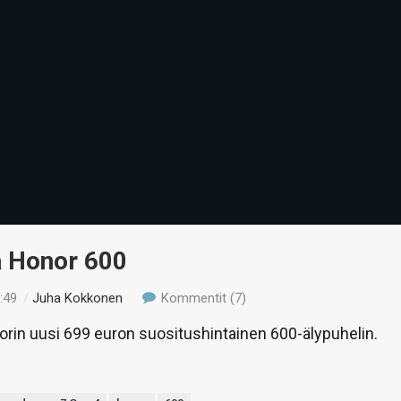
ä Honor 600
:49
/
Juha Kokkonen
Kommentit (7)
rin uusi 699 euron suositushintainen 600-älypuhelin.