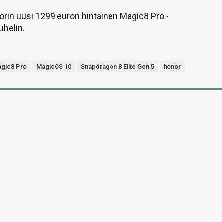
rin uusi 1299 euron hintainen Magic8 Pro -
uhelin.
gic8 Pro
MagicOS 10
Snapdragon 8 Elite Gen 5
honor