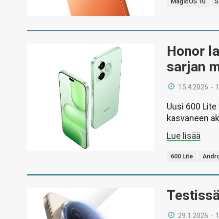
MagicOS 10
S
Honor l
sarjan 
15.4.2026 - 
Uusi 600 Lite
kasvaneen ak
Lue lisää
600 Lite
Andro
Testiss
29.1.2026 - 