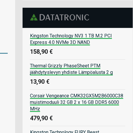
Kingston Technology NV3 1 TB M.2 PCI
Express 4.0 NVMe 3D NAND
158,90 €
Thermal Grizzly PhaseSheet PTM
jäähdytyslevyn yhdiste Lämpöalusta 2 g
13,90 €
Corsair Vengeance CMK32GX5M2B6000C38
muistimoduuli 32 GB 2 x 16 GB DDR5 6000
MHz
479,90 €
Kingston Technology FURY Beast