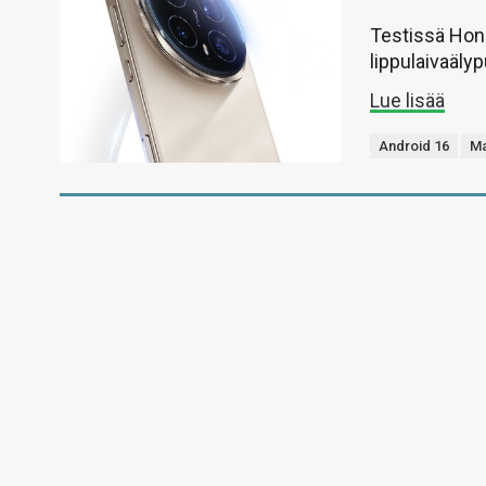
Testissä Hono
lippulaivaälyp
Lue lisää
Android 16
Ma