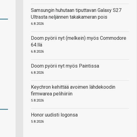
Samsungin huhutaan tiputtavan Galaxy S27
Ultrasta neljännen takakameran pois
6.8.2026
Doom pyörii nyt (melkein) myös Commodore
64:llä
6.8.2026
Doom pyörii nyt myös Paintissa
6.8.2026
Keychron kehittää avoimen lähdekoodin
firmwarea pelihiiriin
5.8.2026
Honor uudisti logonsa
5.8.2026