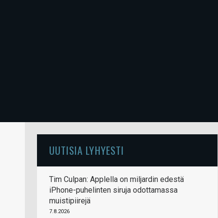
UUTISIA LYHYESTI
Tim Culpan: Applella on miljardin edestä
iPhone-puhelinten siruja odottamassa
muistipiirejä
7.8.2026