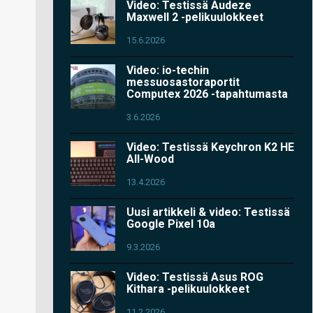
Video: Testissä Audeze
Maxwell 2 -pelikuulokkeet
15.6.2026
Video: io-techin
messuosastoraportit
Computex 2026 -tapahtumasta
3.6.2026
Video: Testissä Keychron K2 HE
All-Wood
13.4.2026
Uusi artikkeli & video: Testissä
Google Pixel 10a
9.3.2026
Video: Testissä Asus ROG
Kithara -pelikuulokkeet
11.2.2026