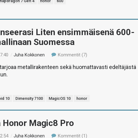
napdragon 7 Gen 4
honor
600
anseerasi Liten ensimmäisenä 600-
mallinaan Suomessa
17:40
/
Juha Kokkonen
Kommentit (7)
 tarjoaa metallirakenteen sekä huomattavasti edeltäjästä
un.
id 10
Dimensity 7100
MagicOS 10
honor
ä Honor Magic8 Pro
12:54
/
Juha Kokkonen
Kommentit (1)