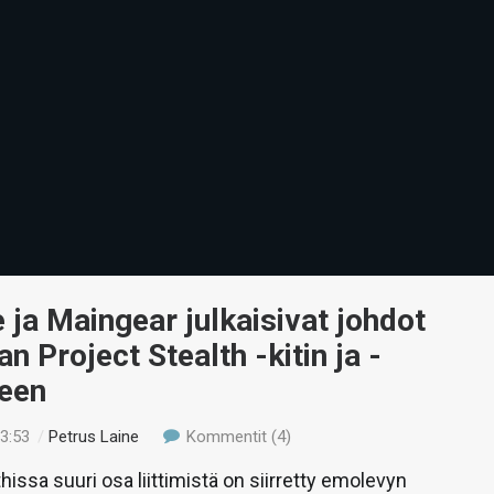
 ja Maingear julkaisivat johdot
an Project Stealth -kitin ja -
neen
23:53
/
Petrus Laine
Kommentit (4)
hissa suuri osa liittimistä on siirretty emolevyn