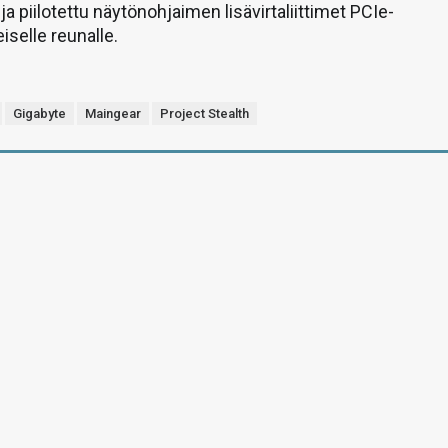
ja piilotettu näytönohjaimen lisävirtaliittimet PCIe-
eiselle reunalle.
Gigabyte
Maingear
Project Stealth