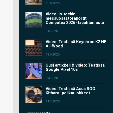
15.6.2026
Video: io-techin
messuosastoraportit
Computex 2026 -tapahtumasta
3.6.2026
Video: Testissä Keychron K2 HE
All-Wood
13.4.2026
Uusi artikkeli & video: Testissä
Google Pixel 10a
9.3.2026
Video: Testissä Asus ROG
Kithara -pelikuulokkeet
11.2.2026