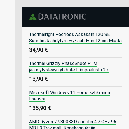
Thermalright Peerless Assassin 120 SE
Suoritin Jäähdytyslevy/jäähdytin 12 cm Musta
34,90 €
Thermal Grizzly PhaseSheet PTM
jäähdytyslevyn yhdiste Lämpöalusta 2 g
13,90 €
Microsoft Windows 11 Home sähköinen
lisenssi
135,90 €
AMD Ryzen 7 9800X3D suoritin 4,7 GHz 96
MB L3 Tray malli Konekasauksiin