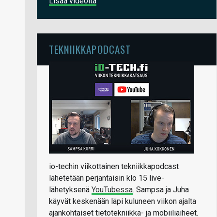
Lisää videoita
TEKNIIKKAPODCAST
io-techin viikottainen tekniikkapodcast
lähetetään perjantaisin klo 15 live-
lähetyksenä
YouTubessa
. Sampsa ja Juha
käyvät keskenään läpi kuluneen viikon ajalta
ajankohtaiset tietotekniikka- ja mobiiliaiheet.