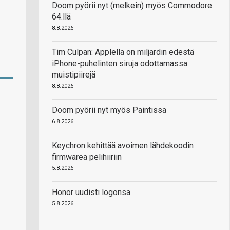
Doom pyörii nyt (melkein) myös Commodore
64:llä
8.8.2026
Tim Culpan: Applella on miljardin edestä
iPhone-puhelinten siruja odottamassa
muistipiirejä
8.8.2026
Doom pyörii nyt myös Paintissa
6.8.2026
Keychron kehittää avoimen lähdekoodin
firmwarea pelihiiriin
5.8.2026
Honor uudisti logonsa
5.8.2026