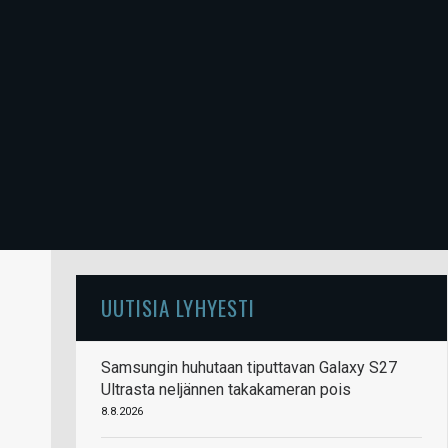
UUTISIA LYHYESTI
Samsungin huhutaan tiputtavan Galaxy S27
Ultrasta neljännen takakameran pois
8.8.2026