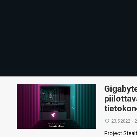
Gigabyte
piilottav
tietoko
23.5.2022 - 
Project Stealt