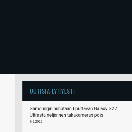
UUTISIA LYHYESTI
Samsungin huhutaan tiputtavan Galaxy S27
Ultrasta neljännen takakameran pois
6.8.2026