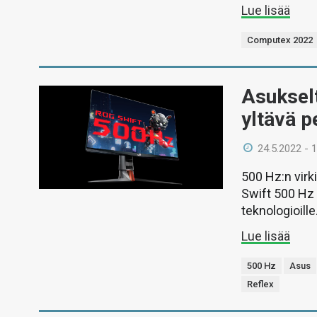
Lue lisää
Computex 2022
Asukselt
yltävä p
24.5.2022 - 
500 Hz:n virk
Swift 500 Hz 
teknologioille
Lue lisää
500 Hz
Asus
Reflex