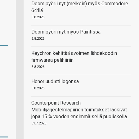
Doom pyörii nyt (melkein) myös Commodore
64:llä
6.8.2026
Doom pyörii nyt myös Paintissa
6.8.2026
Keychron kehittää avoimen lähdekoodin
firmwarea pelihiiriin
5.8.2026
Honor uudisti logonsa
5.8.2026
Counterpoint Research:
Mobiilijärjestelmäpiirien toimitukset laskivat
jopa 15 % vuoden ensimmäisellä puoliskolla
31.7.2026