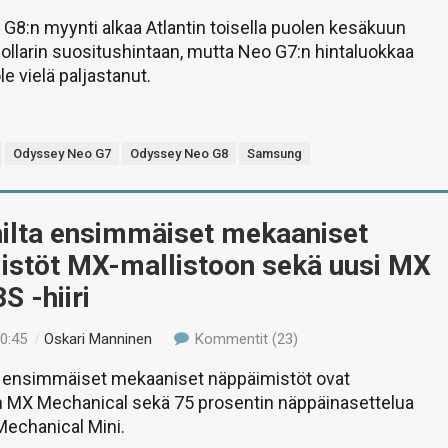
8:n myynti alkaa Atlantin toisella puolen kesäkuun
ollarin suositushintaan, mutta Neo G7:n hintaluokkaa
e vielä paljastanut.
Odyssey Neo G7
Odyssey Neo G8
Samsung
hilta ensimmäiset mekaaniset
istöt MX-mallistoon sekä uusi MX
S -hiiri
10:45
/
Oskari Manninen
Kommentit (23)
 ensimmäiset mekaaniset näppäimistöt ovat
n MX Mechanical sekä 75 prosentin näppäinasettelua
Mechanical Mini.