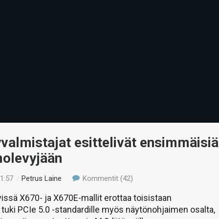
almistajat esittelivät ensimmäisiä
olevyjään
21:57
/
Petrus Laine
Kommentit (42)
sä X670- ja X670E-mallit erottaa toisistaan
tuki PCIe 5.0 -standardille myös näytönohjaimen osalta,