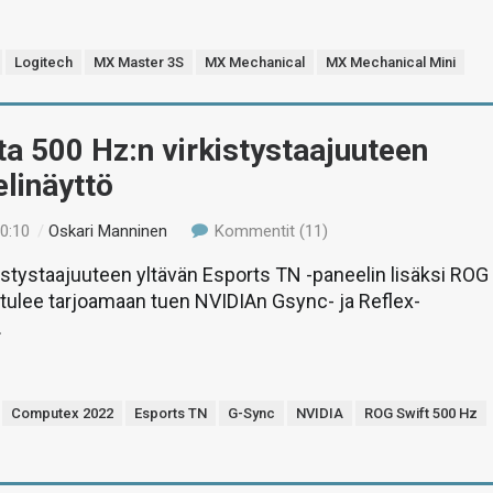
Logitech
MX Master 3S
MX Mechanical
MX Mechanical Mini
a 500 Hz:n virkistystaajuuteen
elinäyttö
10:10
/
Oskari Manninen
Kommentit (11)
istystaajuuteen yltävän Esports TN -paneelin lisäksi ROG
tulee tarjoamaan tuen NVIDIAn Gsync- ja Reflex-
.
Computex 2022
Esports TN
G-Sync
NVIDIA
ROG Swift 500 Hz