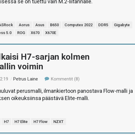
essä se on tuettu vain M.2-liitännälle.
ASRock
Aorus
Asus
B650
Computex 2022
DDR5
Gigabyte
ess 5.0
ROG
X670
X670E
lkaisi H7-sarjan kolmen
llin voimin
02:19
/
Petrus Laine
Kommentit (8)
uluvat perusmalli, ilmankiertoon panostava Flow-malli ja
sen oikeuksiinsa päästävä Elite-malli.
H7
H7 Elite
H7 Flow
NZXT