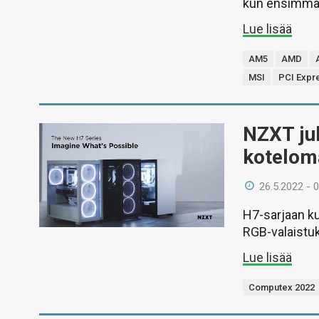
kun ensimmäis
Lue lisää
AM5
AMD
MSI
PCI Expr
NZXT ju
koteloma
26.5.2022 - 
H7-sarjaan ku
RGB-valaistuk
Lue lisää
Computex 2022