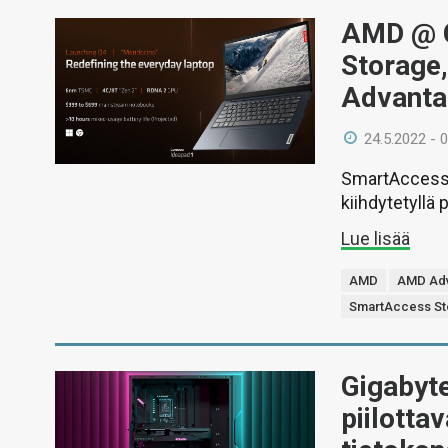
AMD @ 
Storage
Advanta
24.5.2022 - 
SmartAccess 
kiihdytetyllä 
Lue lisää
AMD
AMD Ad
SmartAccess St
Gigabyte
piilottav