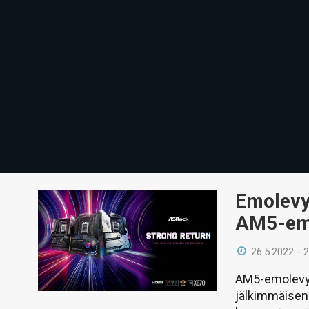
Emolevyv
AM5-em
26.5.2022 - 
AM5-emolevyis
jälkimmäisen 