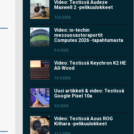
Video: Testissä Audeze
Maxwell 2 -pelikuulokkeet
15.6.2026
Video: io-techin
messuosastoraportit
Computex 2026 -tapahtumasta
3.6.2026
Video: Testissä Keychron K2 HE
All-Wood
13.4.2026
Uusi artikkeli & video: Testissä
Google Pixel 10a
9.3.2026
Video: Testissä Asus ROG
Kithara -pelikuulokkeet
11.2.2026