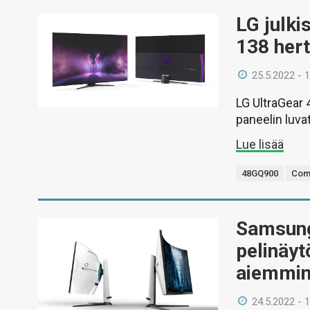
LG julki
138 hert
25.5.2022 - 
LG UltraGear 
paneelin luvat
Lue lisää
48GQ900
Com
Samsung
pelinäyt
aiemmin 
24.5.2022 - 