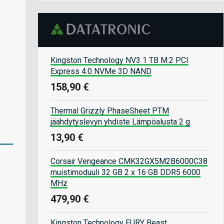
Kingston Technology NV3 1 TB M.2 PCI
Express 4.0 NVMe 3D NAND
158,90 €
Thermal Grizzly PhaseSheet PTM
jäähdytyslevyn yhdiste Lämpöalusta 2 g
13,90 €
Corsair Vengeance CMK32GX5M2B6000C38
muistimoduuli 32 GB 2 x 16 GB DDR5 6000
MHz
479,90 €
Kingston Technology FURY Beast