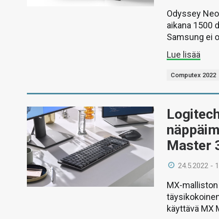
Odyssey Neo G
aikana 1500 d
Samsung ei ol
Lue lisää
Computex 2022
Logitec
näppäim
Master 3
24.5.2022 - 
MX-malliston
täysikokoine
käyttävä MX 