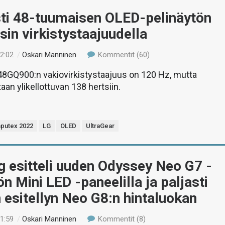
sti 48-tuumaisen OLED-pelinäytön
sin virkistystaajuudella
12:02
/
Oskari Manninen
Kommentit (60)
48GQ900:n vakiovirkistystaajuus on 120 Hz, mutta
aan ylikellottuvan 138 hertsiin.
putex 2022
LG
OLED
UltraGear
 esitteli uuden Odyssey Neo G7 -
ön Mini LED -paneelilla ja paljasti
esitellyn Neo G8:n hintaluokan
11:59
/
Oskari Manninen
Kommentit (8)