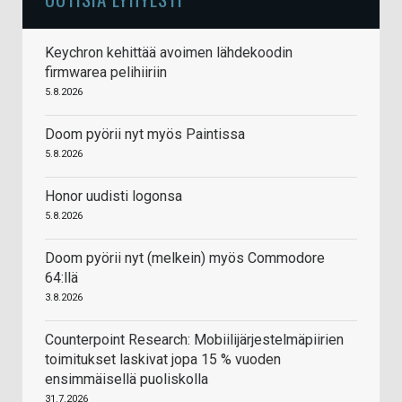
Keychron kehittää avoimen lähdekoodin
firmwarea pelihiiriin
5.8.2026
Doom pyörii nyt myös Paintissa
5.8.2026
Honor uudisti logonsa
5.8.2026
Doom pyörii nyt (melkein) myös Commodore
64:llä
3.8.2026
Counterpoint Research: Mobiilijärjestelmäpiirien
toimitukset laskivat jopa 15 % vuoden
ensimmäisellä puoliskolla
31.7.2026