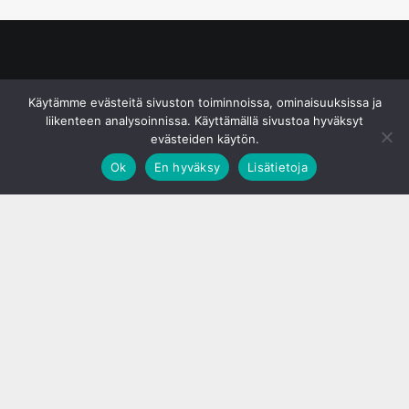
© S&J Media Oy
Käytämme evästeitä sivuston toiminnoissa, ominaisuuksissa ja
liikenteen analysoinnissa. Käyttämällä sivustoa hyväksyt
evästeiden käytön.
Ok
En hyväksy
Lisätietoja
;