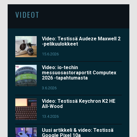
VIDEOT
Video: Testissä Audeze Maxwell 2
-pelikuulokkeet
15.6.2026
Video: io-techin
messuosastoraportit Computex
2026 -tapahtumasta
3.6.2026
Video: Testissä Keychron K2 HE
All-Wood
13.4.2026
Uusi artikkeli & video: Testissä
Google Pixel 10a