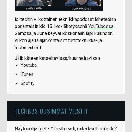
io-techin viikottainen tekniikkapodcast lähetetään
perjantaisin klo 15 live-lähetyksenä
YouTubessa
.
Sampsa ja Juha käyvät keskenään läpi kuluneen
viikon ajalta ajankohtaiset tietotekniikka- ja
mobiiliaiheet.
Jälkikäteen katseltavissa/kuunneltavissa:
Youtube
iTunes
Spotify
TECHBBS UUSIMMAT VIESTIT
Näytönohjaimet - Yleisthreadi, mikä kortti minulle?