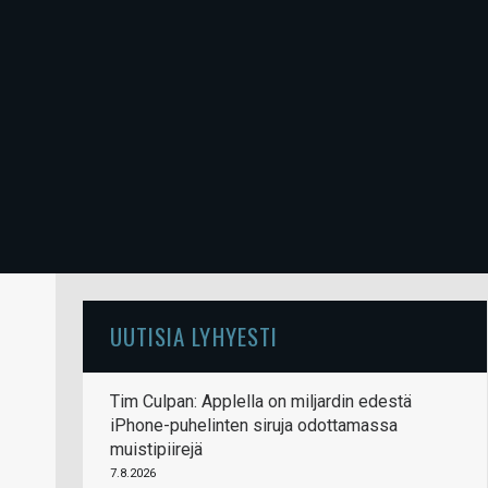
UUTISIA LYHYESTI
Tim Culpan: Applella on miljardin edestä
iPhone-puhelinten siruja odottamassa
muistipiirejä
7.8.2026