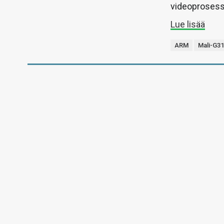
videoprosesso
Lue lisää
ARM
Mali-G3