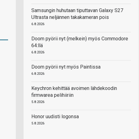
Samsungin huhutaan tiputtavan Galaxy S27
Ultrasta neljännen takakameran pois
6.8.2026
Doom pyörii nyt (melkein) myös Commodore
64:llä
6.8.2026
Doom pyörii nyt myös Paintissa
6.8.2026
Keychron kehittää avoimen lähdekoodin
firmwarea pelihiiriin
5.8.2026
Honor uudisti logonsa
5.8.2026