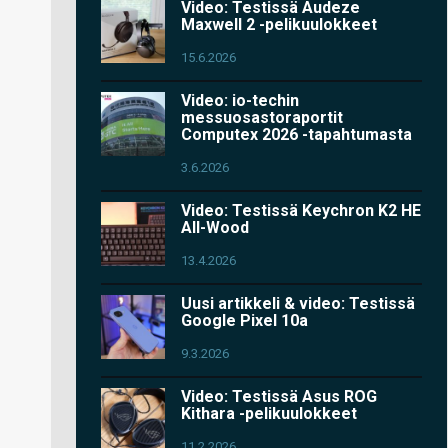
Video: Testissä Audeze
Maxwell 2 -pelikuulokkeet
15.6.2026
Video: io-techin
messuosastoraportit
Computex 2026 -tapahtumasta
3.6.2026
Video: Testissä Keychron K2 HE
All-Wood
13.4.2026
Uusi artikkeli & video: Testissä
Google Pixel 10a
9.3.2026
Video: Testissä Asus ROG
Kithara -pelikuulokkeet
11.2.2026