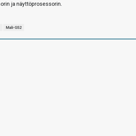
rin ja näyttöprosessorin.
1
Mali-G52