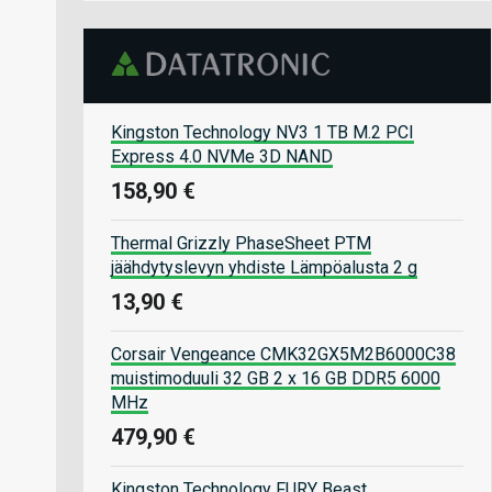
Kingston Technology NV3 1 TB M.2 PCI
Express 4.0 NVMe 3D NAND
158,90 €
Thermal Grizzly PhaseSheet PTM
jäähdytyslevyn yhdiste Lämpöalusta 2 g
13,90 €
Corsair Vengeance CMK32GX5M2B6000C38
muistimoduuli 32 GB 2 x 16 GB DDR5 6000
MHz
479,90 €
Kingston Technology FURY Beast