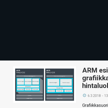
ARM esit
grafiikk
hintaluok
6.3.2018 - 13
Grafiikkasuor