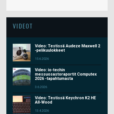
VIDEOT
Video: Testissä Audeze Maxwell 2
-pelikuulokkeet
15.6.2026
Video: io-techin
messuosastoraportit Computex
2026 -tapahtumasta
3.6.2026
Video: Testissä Keychron K2 HE
All-Wood
13.4.2026