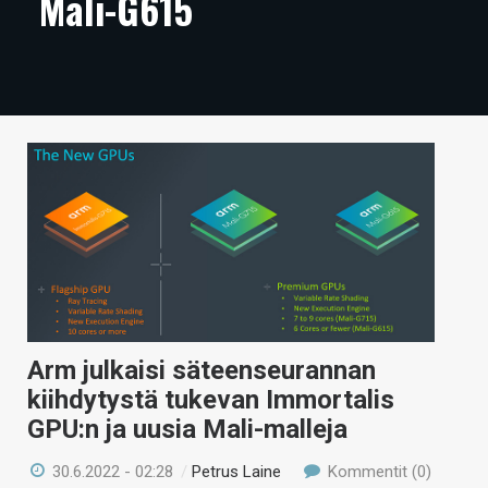
Mali-G615
ARTIKKELIT
VIDEOT
TECHBBS
TIETOA
HINTA.FI
KAUPPA
VAIHDA TEEMA
Arm julkaisi säteenseurannan
kiihdytystä tukevan Immortalis
HAKU
GPU:n ja uusia Mali-malleja
30.6.2022 - 02:28
/
Petrus Laine
Kommentit (0)