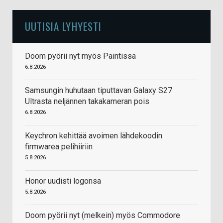
UUTISIA LYHYESTI
Doom pyörii nyt myös Paintissa
6.8.2026
Samsungin huhutaan tiputtavan Galaxy S27
Ultrasta neljännen takakameran pois
6.8.2026
Keychron kehittää avoimen lähdekoodin
firmwarea pelihiiriin
5.8.2026
Honor uudisti logonsa
5.8.2026
Doom pyörii nyt (melkein) myös Commodore