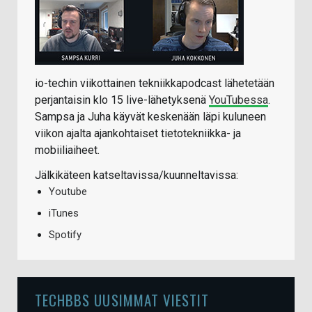
io-techin viikottainen tekniikkapodcast lähetetään
perjantaisin klo 15 live-lähetyksenä
YouTubessa
.
Sampsa ja Juha käyvät keskenään läpi kuluneen
viikon ajalta ajankohtaiset tietotekniikka- ja
mobiiliaiheet.
Jälkikäteen katseltavissa/kuunneltavissa:
Youtube
iTunes
Spotify
TECHBBS UUSIMMAT VIESTIT