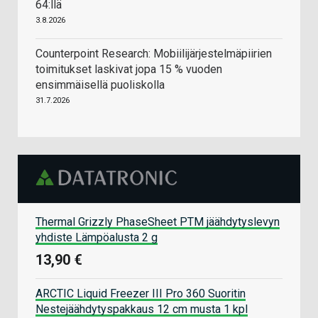
64:llä
3.8.2026
Counterpoint Research: Mobiilijärjestelmäpiirien
toimitukset laskivat jopa 15 % vuoden
ensimmäisellä puoliskolla
31.7.2026
Thermal Grizzly PhaseSheet PTM jäähdytyslevyn
yhdiste Lämpöalusta 2 g
13,90 €
ARCTIC Liquid Freezer III Pro 360 Suoritin
Nestejäähdytyspakkaus 12 cm musta 1 kpl