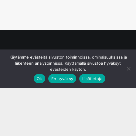
© S&J Media Oy
Käytämme evästeitä sivuston toiminnoissa, ominaisuuksissa ja
liikenteen analysoinnissa. Käyttämällä sivustoa hyväksyt
evästeiden käytön.
Ok
En hyväksy
Lisätietoja
;