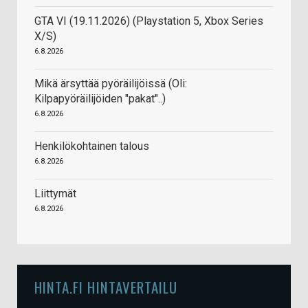
GTA VI (19.11.2026) (Playstation 5, Xbox Series
X/S)
6.8.2026
Mikä ärsyttää pyöräilijöissä (Oli:
Kilpapyöräilijöiden "pakat"..)
6.8.2026
Henkilökohtainen talous
6.8.2026
Liittymät
6.8.2026
HINTA.FI HINTAVERTAILU