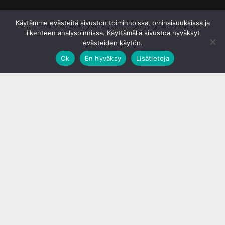
© S&J Media Oy
Käytämme evästeitä sivuston toiminnoissa, ominaisuuksissa ja
liikenteen analysoinnissa. Käyttämällä sivustoa hyväksyt
evästeiden käytön.
Ok
En hyväksy
Lisätietoja
;