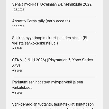
Venäjä hyökkäsi Ukrainaan 24. helmikuuta 2022
10.8.2026
Assetto Corsa rally (early access)
10.8.2026
Sähkönmyyntisopimukset ja niiden hinnat (EI
yleistä sähkökeskustelua!)
9.8.2026
GTA VI (19.11.2026) (Playstation 5, Xbox Series
X/S)
9.8.2026
Pariutumisen haasteet nykypäivänä ja sen
vaikutukset
9.8.2026
Sähköenergian tuotanto, taustatekijät, hintatason