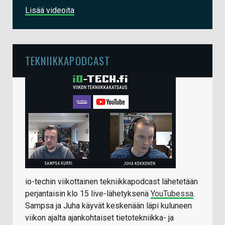
Lisää videoita
TEKNIIKKAPODCAST
io-techin viikottainen tekniikkapodcast lähetetään
perjantaisin klo 15 live-lähetyksenä
YouTubessa
.
Sampsa ja Juha käyvät keskenään läpi kuluneen
viikon ajalta ajankohtaiset tietotekniikka- ja