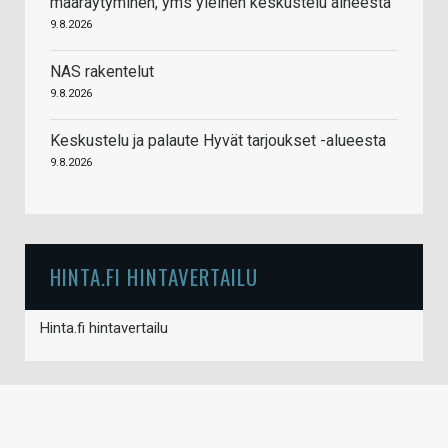
määräytyminen, yms yleinen keskustelu aiheesta
9.8.2026
NAS rakentelut
9.8.2026
Keskustelu ja palaute Hyvät tarjoukset -alueesta
9.8.2026
HINTA.FI HINTAVERTAILU
Hinta.fi hintavertailu