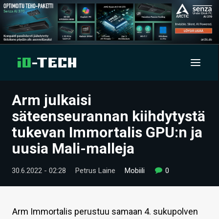
Arm julkaisi
UUTISET
säteenseurannan kiihdytystä
ARTIKKELIT
tukevan Immortalis GPU:n ja
uusia Mali-malleja
VIDEOT
TECHBBS
30.6.2022 - 02:28
Petrus Laine
Mobiili
0
TIETOA
HINTA.FI
Arm Immortalis perustuu samaan 4. sukupolven