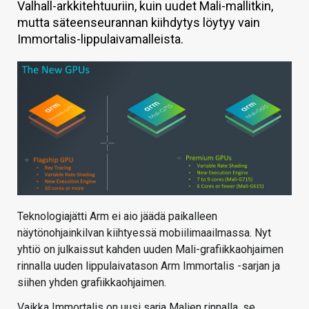
Valhall-arkkitehtuuriin, kuin uudet Mali-mallitkin,
KAUPPA
mutta säteenseurannan kiihdytys löytyy vain
Immortalis-lippulaivamalleista.
VAIHDA TEEMA
HAKU
Teknologiajätti Arm ei aio jäädä paikalleen
näytönohjainkilvan kiihtyessä mobiilimaailmassa. Nyt
yhtiö on julkaissut kahden uuden Mali-grafiikkaohjaimen
rinnalla uuden lippulaivatason Arm Immortalis -sarjan ja
siihen yhden grafiikkaohjaimen.
Vaikka Immortalis on uusi sarja Malien rinnalla, se