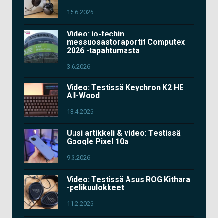
15.6.2026
Video: io-techin
messuosastoraportit Computex
2026 -tapahtumasta
3.6.2026
Video: Testissä Keychron K2 HE
All-Wood
13.4.2026
Uusi artikkeli & video: Testissä
Google Pixel 10a
9.3.2026
Video: Testissä Asus ROG Kithara
-pelikuulokkeet
11.2.2026