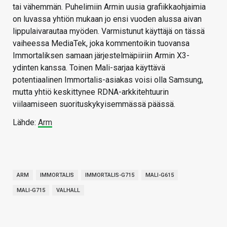
tai vähemmän. Puhelimiin Armin uusia grafiikkaohjaimia
on luvassa yhtiön mukaan jo ensi vuoden alussa aivan
lippulaivarautaa myöden. Varmistunut käyttäjä on tässä
vaiheessa MediaTek, joka kommentoikin tuovansa
Immortaliksen samaan järjestelmäpiiriin Armin X3-
ydinten kanssa. Toinen Mali-sarjaa käyttävä
potentiaalinen Immortalis-asiakas voisi olla Samsung,
mutta yhtiö keskittynee RDNA-arkkitehtuurin
viilaamiseen suorituskykyisemmässä päässä.
Lähde:
Arm
ARM
IMMORTALIS
IMMORTALIS-G715
MALI-G615
MALI-G715
VALHALL