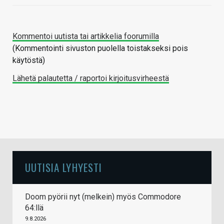
Kommentoi uutista tai artikkelia foorumilla
(Kommentointi sivuston puolella toistakseksi pois
käytöstä)
Lähetä palautetta / raportoi kirjoitusvirheestä
UUTISIA LYHYESTI
Doom pyörii nyt (melkein) myös Commodore
64:llä
9.8.2026