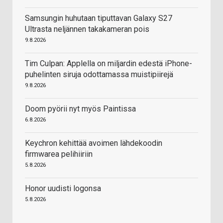
Samsungin huhutaan tiputtavan Galaxy S27
Ultrasta neljännen takakameran pois
9.8.2026
Tim Culpan: Applella on miljardin edestä iPhone-
puhelinten siruja odottamassa muistipiirejä
9.8.2026
Doom pyörii nyt myös Paintissa
6.8.2026
Keychron kehittää avoimen lähdekoodin
firmwarea pelihiiriin
5.8.2026
Honor uudisti logonsa
5.8.2026