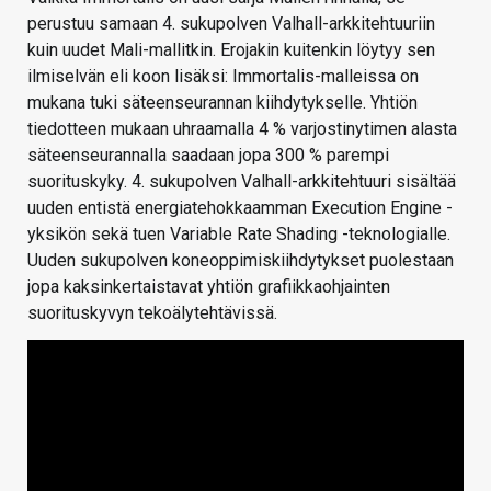
perustuu samaan 4. sukupolven Valhall-arkkitehtuuriin
kuin uudet Mali-mallitkin. Erojakin kuitenkin löytyy sen
ilmiselvän eli koon lisäksi: Immortalis-malleissa on
mukana tuki säteenseurannan kiihdytykselle. Yhtiön
tiedotteen mukaan uhraamalla 4 % varjostinytimen alasta
säteenseurannalla saadaan jopa 300 % parempi
suorituskyky. 4. sukupolven Valhall-arkkitehtuuri sisältää
uuden entistä energiatehokkaamman Execution Engine -
yksikön sekä tuen Variable Rate Shading -teknologialle.
Uuden sukupolven koneoppimiskiihdytykset puolestaan
jopa kaksinkertaistavat yhtiön grafiikkaohjainten
suorituskyvyn tekoälytehtävissä.