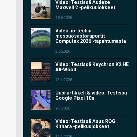
Video: Testissä Audeze
Maxwell 2 -pelikuulokkeet
15.6.2026
Video: io-techin
messuosastoraportit
Computex 2026 -tapahtumasta
3.6.2026
Video: Testissä Keychron K2 HE
All-Wood
13.4.2026
Uusi artikkeli & video: Testissä
Google Pixel 10a
9.3.2026
Video: Testissä Asus ROG
Kithara -pelikuulokkeet
11.2.2026