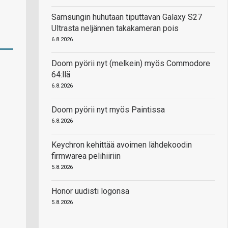
Samsungin huhutaan tiputtavan Galaxy S27
Ultrasta neljännen takakameran pois
6.8.2026
Doom pyörii nyt (melkein) myös Commodore
64:llä
6.8.2026
Doom pyörii nyt myös Paintissa
6.8.2026
Keychron kehittää avoimen lähdekoodin
firmwarea pelihiiriin
5.8.2026
Honor uudisti logonsa
5.8.2026