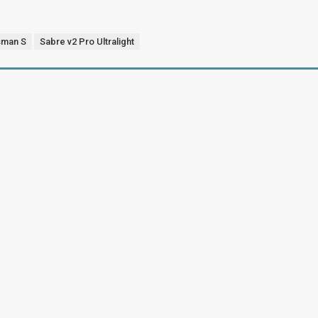
sman S
Sabre v2 Pro Ultralight