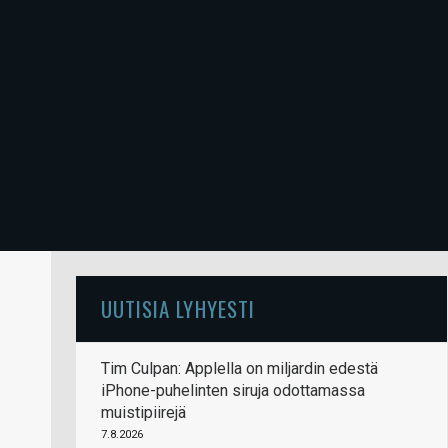
UUTISIA LYHYESTI
Tim Culpan: Applella on miljardin edestä
iPhone-puhelinten siruja odottamassa
muistipiirejä
7.8.2026