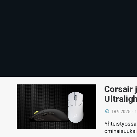
Corsair 
Ultralig
18.9.2025 - 
Yhteistyössä 
ominaisuuksis