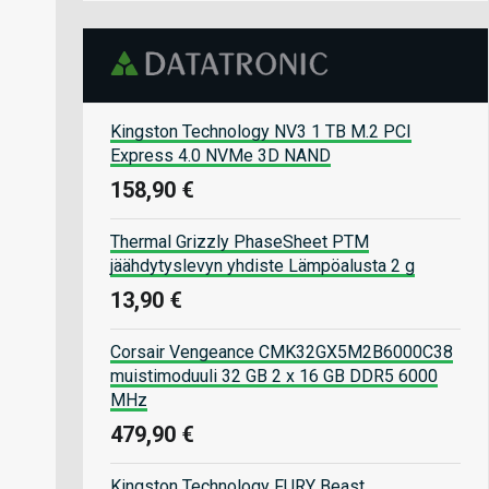
Kingston Technology NV3 1 TB M.2 PCI
Express 4.0 NVMe 3D NAND
158,90 €
Thermal Grizzly PhaseSheet PTM
jäähdytyslevyn yhdiste Lämpöalusta 2 g
13,90 €
Corsair Vengeance CMK32GX5M2B6000C38
muistimoduuli 32 GB 2 x 16 GB DDR5 6000
MHz
479,90 €
Kingston Technology FURY Beast