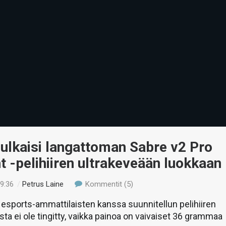
julkaisi langattoman Sabre v2 Pro
ht -pelihiiren ultrakeveään luokkaan
19:36
/
Petrus Laine
Kommentit (5)
esports-ammattilaisten kanssa suunnitellun pelihiiren
ta ei ole tingitty, vaikka painoa on vaivaiset 36 grammaa