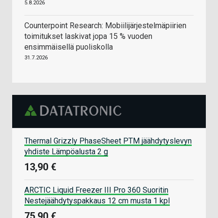
5.8.2026
Counterpoint Research: Mobiilijärjestelmäpiirien
toimitukset laskivat jopa 15 % vuoden
ensimmäisellä puoliskolla
31.7.2026
Thermal Grizzly PhaseSheet PTM jäähdytyslevyn
yhdiste Lämpöalusta 2 g
13,90 €
ARCTIC Liquid Freezer III Pro 360 Suoritin
Nestejäähdytyspakkaus 12 cm musta 1 kpl
75,90 €