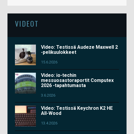
VIDEOT
Video: Testissä Audeze Maxwell 2
-pelikuulokkeet
15.6.2026
Video: io-techin
messuosastoraportit Computex
2026 -tapahtumasta
3.6.2026
Video: Testissä Keychron K2 HE
All-Wood
13.4.2026