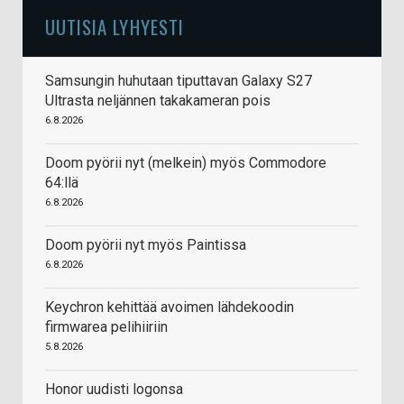
UUTISIA LYHYESTI
Samsungin huhutaan tiputtavan Galaxy S27
Ultrasta neljännen takakameran pois
6.8.2026
Doom pyörii nyt (melkein) myös Commodore
64:llä
6.8.2026
Doom pyörii nyt myös Paintissa
6.8.2026
Keychron kehittää avoimen lähdekoodin
firmwarea pelihiiriin
5.8.2026
Honor uudisti logonsa