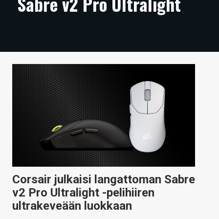
Sabre v2 Pro Ultralight
ARTIKKELIT
VIDEOT
TECHBBS
TIETOA
HINTA.FI
KAUPPA
VAIHDA TEEMA
Corsair julkaisi langattoman Sabre
HAKU
v2 Pro Ultralight -pelihiiren
ultrakeveään luokkaan