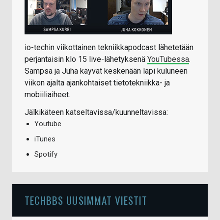
io-techin viikottainen tekniikkapodcast lähetetään
perjantaisin klo 15 live-lähetyksenä
YouTubessa
.
Sampsa ja Juha käyvät keskenään läpi kuluneen
viikon ajalta ajankohtaiset tietotekniikka- ja
mobiiliaiheet.
Jälkikäteen katseltavissa/kuunneltavissa:
Youtube
iTunes
Spotify
TECHBBS UUSIMMAT VIESTIT