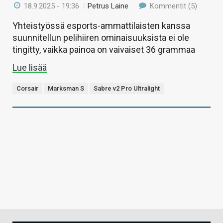
18.9.2025 - 19:36
/
Petrus Laine
Kommentit (5)
Yhteistyössä esports-ammattilaisten kanssa
suunnitellun pelihiiren ominaisuuksista ei ole
tingitty, vaikka painoa on vaivaiset 36 grammaa
Lue lisää
Corsair
Marksman S
Sabre v2 Pro Ultralight