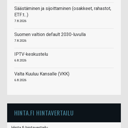
Säästäminen ja sijoittaminen (osakkeet, rahastot,
ETF:t...)
7.8.2026
Suomen valtion default 2030-luvulla
7.8.2026
IPTV-keskustelu
6.8.2026
Valta Kuuluu Kansalle (VKK)
6.8.2026
HINTA.FI HINTAVERTAILU
Hinta.fi hintavertailu