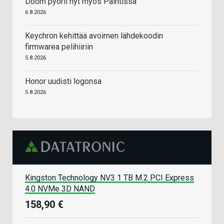
Doom pyörii nyt myös Paintissa
6.8.2026
Keychron kehittää avoimen lähdekoodin
firmwarea pelihiiriin
5.8.2026
Honor uudisti logonsa
5.8.2026
Kingston Technology NV3 1 TB M.2 PCI Express
4.0 NVMe 3D NAND
158,90 €