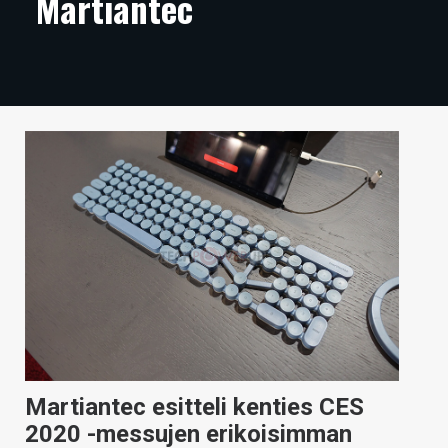
Martiantec
ARTIKKELIT
VIDEOT
TECHBBS
TIETOA
HINTA.FI
KAUPPA
VAIHDA TEEMA
HAKU
Martiantec esitteli kenties CES
2020 -messujen erikoisimman