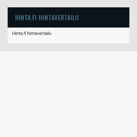
HINTA.FI HINTAVERTAILU
Hinta.fi hintavertailu