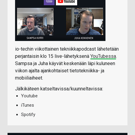
io-techin viikottainen tekniikkapodcast lähetetään
perjantaisin klo 15 live-lähetyksenä
YouTubessa
.
Sampsa ja Juha käyvät keskenään läpi kuluneen
viikon ajalta ajankohtaiset tietotekniikka- ja
mobiiliaiheet.
Jälkikäteen katseltavissa/kuunneltavissa:
Youtube
iTunes
Spotify