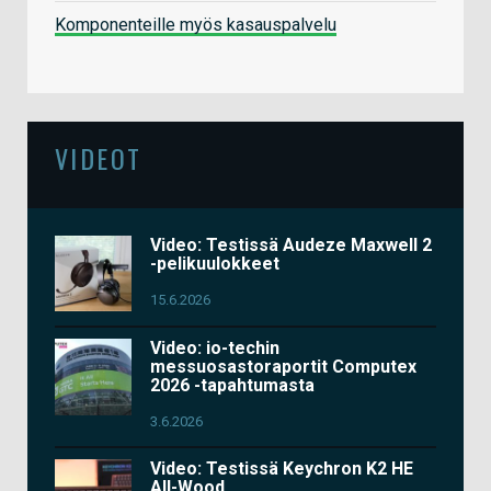
Komponenteille myös kasauspalvelu
VIDEOT
Video: Testissä Audeze Maxwell 2
-pelikuulokkeet
15.6.2026
Video: io-techin
messuosastoraportit Computex
2026 -tapahtumasta
3.6.2026
Video: Testissä Keychron K2 HE
All-Wood