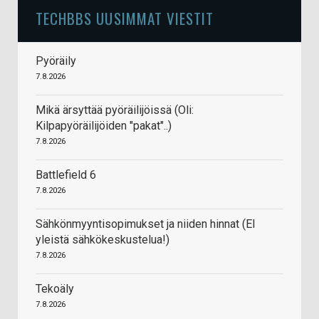
TECHBBS UUSIMMAT VIESTIT
Pyöräily
7.8.2026
Mikä ärsyttää pyöräilijöissä (Oli:
Kilpapyöräilijöiden "pakat"..)
7.8.2026
Battlefield 6
7.8.2026
Sähkönmyyntisopimukset ja niiden hinnat (EI
yleistä sähkökeskustelua!)
7.8.2026
Tekoäly
7.8.2026