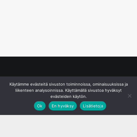
© S&J Media Oy
Käytämme evästeitä sivuston toiminnoissa, ominaisuuksissa ja
liikenteen analysoinnissa. Käyttämällä sivustoa hyväksyt
evästeiden käytön.
Ok
En hyväksy
Lisätietoja
;