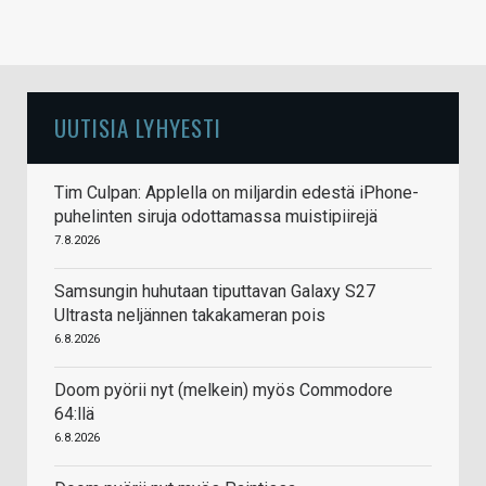
UUTISIA LYHYESTI
Tim Culpan: Applella on miljardin edestä iPhone-
puhelinten siruja odottamassa muistipiirejä
7.8.2026
Samsungin huhutaan tiputtavan Galaxy S27
Ultrasta neljännen takakameran pois
6.8.2026
Doom pyörii nyt (melkein) myös Commodore
64:llä
6.8.2026