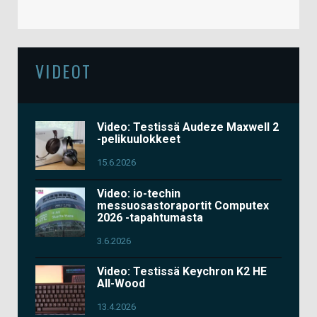
VIDEOT
Video: Testissä Audeze Maxwell 2
-pelikuulokkeet
15.6.2026
Video: io-techin
messuosastoraportit Computex
2026 -tapahtumasta
3.6.2026
Video: Testissä Keychron K2 HE
All-Wood
13.4.2026