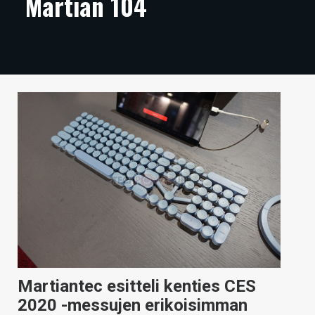
Martian 104
ARTIKKELIT
VIDEOT
TECHBBS
TIETOA
HINTA.FI
KAUPPA
VAIHDA TEEMA
HAKU
Martiantec esitteli kenties CES
2020 -messujen erikoisimman