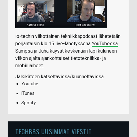
io-techin viikottainen tekniikkapodcast lähetetään
perjantaisin klo 15 live-lähetyksenä
YouTubessa
.
Sampsa ja Juha käyvät keskenään läpi kuluneen
viikon ajalta ajankohtaiset tietotekniikka- ja
mobiiliaiheet.
Jälkikäteen katseltavissa/kuunneltavissa:
Youtube
iTunes
Spotify
TECHBBS UUSIMMAT VIESTIT