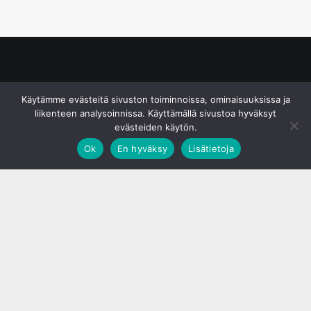
© S&J Media Oy
Käytämme evästeitä sivuston toiminnoissa, ominaisuuksissa ja
liikenteen analysoinnissa. Käyttämällä sivustoa hyväksyt
evästeiden käytön.
Ok
En hyväksy
Lisätietoja
;