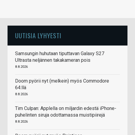
UUTISIA LYHYESTI
Samsungin huhutaan tiputtavan Galaxy S27
Ultrasta neljännen takakameran pois
8.8.2026
Doom pyörii nyt (melkein) myös Commodore
64:llä
8.8.2026
Tim Culpan: Applella on miljardin edestä iPhone-
puhelinten siruja odottamassa muistipiirejä
8.8.2026