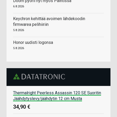
Doom pyörii nyt myös Paintissa
6.8.2026
Keychron kehittää avoimen lähdekoodin
firmwarea pelihiiriin
5.8.2026
Honor uudisti logonsa
5.8.2026
Thermalright Peerless Assassin 120 SE Suoritin
Jäähdytyslevy/jäähdytin 12 cm Musta
34,90 €