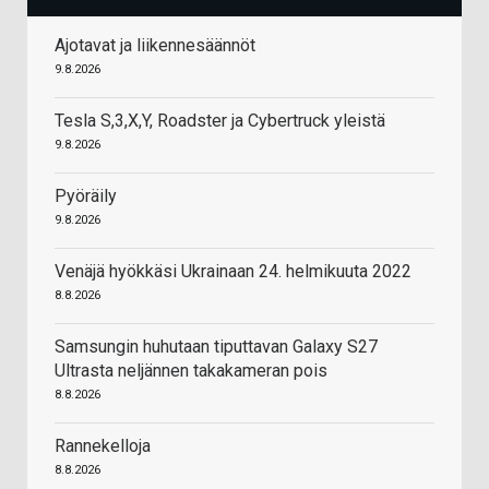
Ajotavat ja liikennesäännöt
9.8.2026
Tesla S,3,X,Y, Roadster ja Cybertruck yleistä
9.8.2026
Pyöräily
9.8.2026
Venäjä hyökkäsi Ukrainaan 24. helmikuuta 2022
8.8.2026
Samsungin huhutaan tiputtavan Galaxy S27
Ultrasta neljännen takakameran pois
8.8.2026
Rannekelloja
8.8.2026