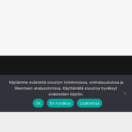
© S&J Media Oy
Käytämme evästeitä sivuston toiminnoissa, ominaisuuksissa ja
liikenteen analysoinnissa. Käyttämällä sivustoa hyväksyt
evästeiden käytön.
Ok
En hyväksy
Lisätietoja
;