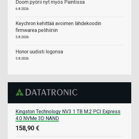
Doom pyörii nyt myös Paintissa
6.8.2026
Keychron kehittää avoimen lähdekoodin
firmwarea pelihiiriin
5.8.2026
Honor uudisti logonsa
5.8.2026
Kingston Technology NV3 1 TB M.2 PCI Express
4.0 NVMe 3D NAND
158,90 €