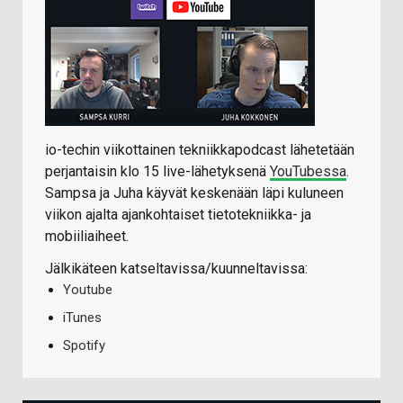
io-techin viikottainen tekniikkapodcast lähetetään
perjantaisin klo 15 live-lähetyksenä
YouTubessa
.
Sampsa ja Juha käyvät keskenään läpi kuluneen
viikon ajalta ajankohtaiset tietotekniikka- ja
mobiiliaiheet.
Jälkikäteen katseltavissa/kuunneltavissa:
Youtube
iTunes
Spotify