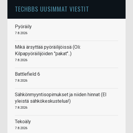
TECHBBS UUSIMMAT VIESTIT
Pyöräily
7.8.2026
Mikä ärsyttää pyöräilijöissä (Oli:
Kilpapyöräilijöiden "pakat"..)
7.8.2026
Battlefield 6
7.8.2026
Sähkönmyyntisopimukset ja niiden hinnat (EI
yleistä sähkökeskustelua!)
7.8.2026
Tekoäly
7.8.2026