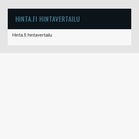
HINTA.FI HINTAVERTAILU
Hinta.fi hintavertailu