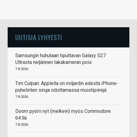
UUTISIA LYHYESTI
Samsungin huhutaan tiputtavan Galaxy S27
Ultrasta neljännen takakameran pois
7.8.2026
Tim Culpan: Applella on miljardin edestä iPhone-
puhelinten siruja odottamassa muistipiirejä
7.8.2026
Doom pyörii nyt (melkein) myös Commodore
64:llä
7.8.2026