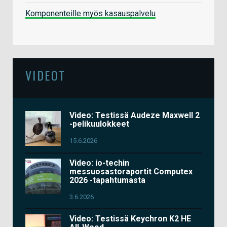
Komponenteille myös kasauspalvelu
VIDEOT
Video: Testissä Audeze Maxwell 2
-pelikuulokkeet
15.6.2026
Video: io-techin
messuosastoraportit Computex
2026 -tapahtumasta
3.6.2026
Video: Testissä Keychron K2 HE