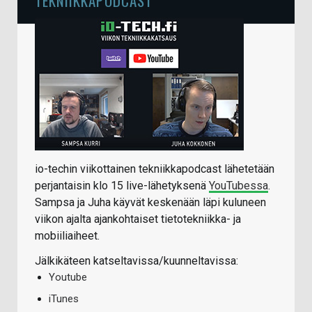
TEKNIIKKAPODCAST
io-techin viikottainen tekniikkapodcast lähetetään
perjantaisin klo 15 live-lähetyksenä
YouTubessa
.
Sampsa ja Juha käyvät keskenään läpi kuluneen
viikon ajalta ajankohtaiset tietotekniikka- ja
mobiiliaiheet.
Jälkikäteen katseltavissa/kuunneltavissa:
Youtube
iTunes