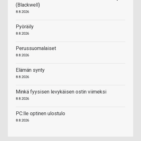
(Blackwell)
8.8.2026
Pyöräily
8.8.2026
Perussuomalaiset
8.8.2026
Elämän synty
8.8.2026
Minkä fyysisen levykäisen ostin viimeksi
8.8.2026
PC:lle optinen ulostulo
8.8.2026