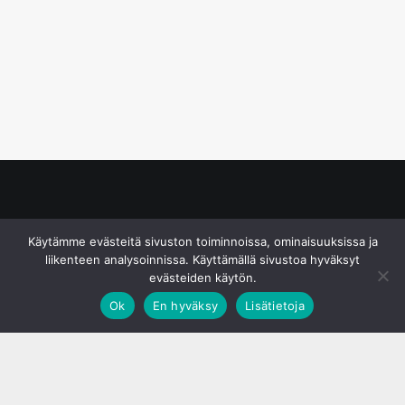
© S&J Media Oy
Käytämme evästeitä sivuston toiminnoissa, ominaisuuksissa ja
liikenteen analysoinnissa. Käyttämällä sivustoa hyväksyt
evästeiden käytön.
Ok
En hyväksy
Lisätietoja
;