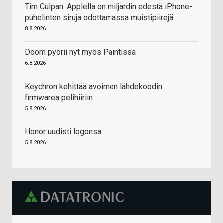
Tim Culpan: Applella on miljardin edestä iPhone-
puhelinten siruja odottamassa muistipiirejä
8.8.2026
Doom pyörii nyt myös Paintissa
6.8.2026
Keychron kehittää avoimen lähdekoodin
firmwarea pelihiiriin
5.8.2026
Honor uudisti logonsa
5.8.2026