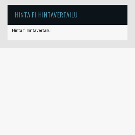
HINTA.FI HINTAVERTAILU
Hinta.fi hintavertailu