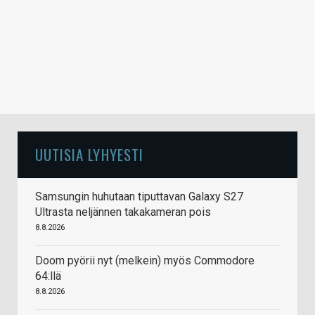
UUTISIA LYHYESTI
Samsungin huhutaan tiputtavan Galaxy S27
Ultrasta neljännen takakameran pois
8.8.2026
Doom pyörii nyt (melkein) myös Commodore
64:llä
8.8.2026