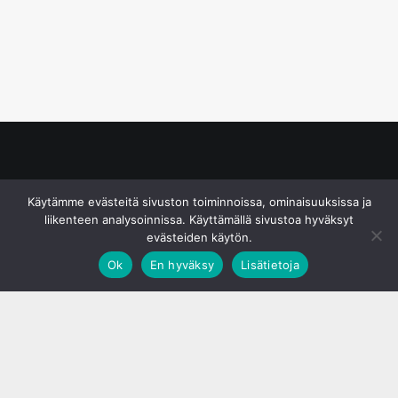
© S&J Media Oy
Käytämme evästeitä sivuston toiminnoissa, ominaisuuksissa ja
liikenteen analysoinnissa. Käyttämällä sivustoa hyväksyt
evästeiden käytön.
Ok
En hyväksy
Lisätietoja
;