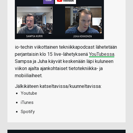
io-techin viikottainen tekniikkapodcast lähetetään
perjantaisin klo 15 live-lähetyksenä
YouTubessa
.
Sampsa ja Juha käyvät keskenään läpi kuluneen
viikon ajalta ajankohtaiset tietotekniikka- ja
mobiiliaiheet.
Jälkikäteen katseltavissa/kuunneltavissa:
Youtube
iTunes
Spotify