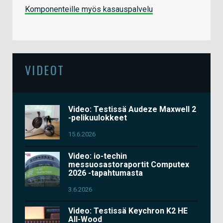
Komponenteille myös kasauspalvelu
VIDEOT
Video: Testissä Audeze Maxwell 2
-pelikuulokkeet
15.6.2026
Video: io-techin
messuosastoraportit Computex
2026 -tapahtumasta
3.6.2026
Video: Testissä Keychron K2 HE
All-Wood