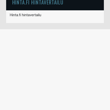
HINTA.FI HINTAVERTAILU
Hinta.fi hintavertailu