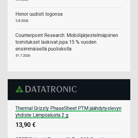
Honor uudisti logonsa
5.8.2026
Counterpoint Research: Mobiilijärjestelmäpiirien
toimitukset laskivat jopa 15 % vuoden
ensimmäisellä puoliskolla
31.7.2026
Thermal Grizzly PhaseSheet PTM jäähdytyslevyn
yhdiste Lämpöalusta 2 g
13,90 €