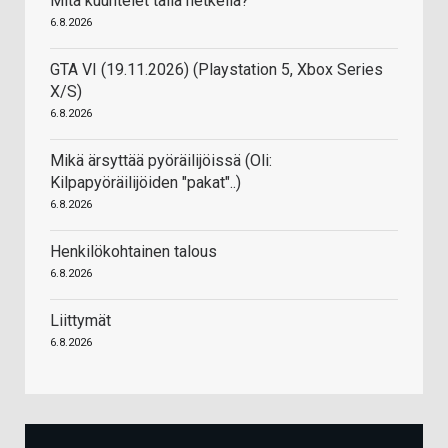
Mitä kuuntelet tällä hetkellä?
6.8.2026
GTA VI (19.11.2026) (Playstation 5, Xbox Series
X/S)
6.8.2026
Mikä ärsyttää pyöräilijöissä (Oli:
Kilpapyöräilijöiden "pakat"..)
6.8.2026
Henkilökohtainen talous
6.8.2026
Liittymät
6.8.2026