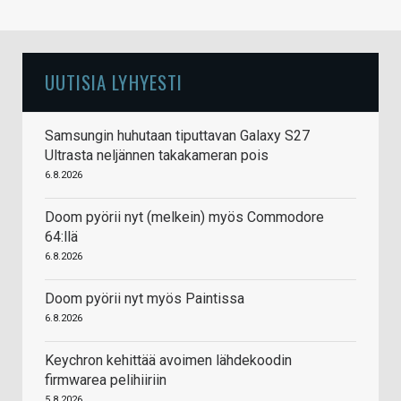
UUTISIA LYHYESTI
Samsungin huhutaan tiputtavan Galaxy S27
Ultrasta neljännen takakameran pois
6.8.2026
Doom pyörii nyt (melkein) myös Commodore
64:llä
6.8.2026
Doom pyörii nyt myös Paintissa
6.8.2026
Keychron kehittää avoimen lähdekoodin
firmwarea pelihiiriin
5.8.2026