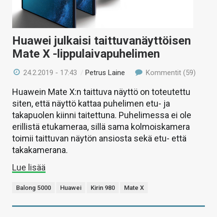
Huawei julkaisi taittuvanäyttöisen
Mate X -lippulaivapuhelimen
24.2.2019 - 17:43
/
Petrus Laine
Kommentit (59)
Huawein Mate X:n taittuva näyttö on toteutettu
siten, että näyttö kattaa puhelimen etu- ja
takapuolen kiinni taitettuna. Puhelimessa ei ole
erillistä etukameraa, sillä sama kolmoiskamera
toimii taittuvan näytön ansiosta sekä etu- että
takakamerana.
Lue lisää
Balong 5000
Huawei
Kirin 980
Mate X