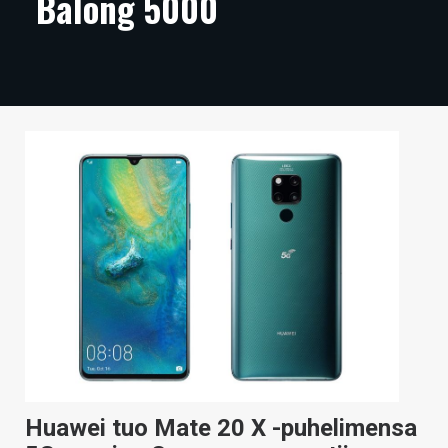
Balong 5000
ARTIKKELIT
VIDEOT
TECHBBS
TIETOA
HINTA.FI
KAUPPA
VAIHDA TEEMA
HAKU
Huawei tuo Mate 20 X -puhelimensa