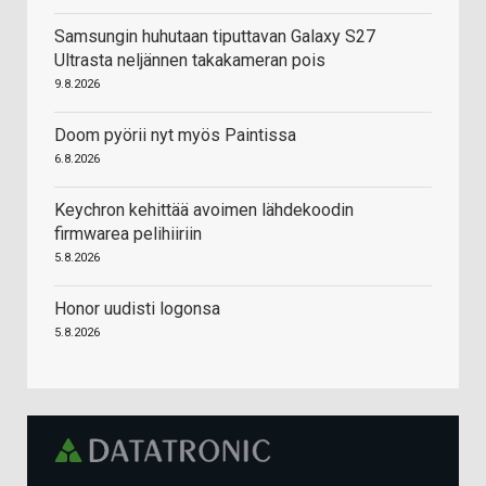
Samsungin huhutaan tiputtavan Galaxy S27
Ultrasta neljännen takakameran pois
9.8.2026
Doom pyörii nyt myös Paintissa
6.8.2026
Keychron kehittää avoimen lähdekoodin
firmwarea pelihiiriin
5.8.2026
Honor uudisti logonsa
5.8.2026