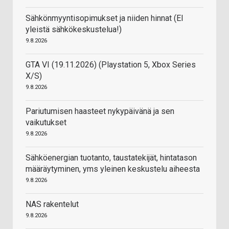
Sähkönmyyntisopimukset ja niiden hinnat (EI
yleistä sähkökeskustelua!)
9.8.2026
GTA VI (19.11.2026) (Playstation 5, Xbox Series
X/S)
9.8.2026
Pariutumisen haasteet nykypäivänä ja sen
vaikutukset
9.8.2026
Sähköenergian tuotanto, taustatekijät, hintatason
määräytyminen, yms yleinen keskustelu aiheesta
9.8.2026
NAS rakentelut
9.8.2026