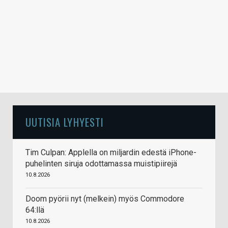
UUTISIA LYHYESTI
Tim Culpan: Applella on miljardin edestä iPhone-
puhelinten siruja odottamassa muistipiirejä
10.8.2026
Doom pyörii nyt (melkein) myös Commodore
64:llä
10.8.2026