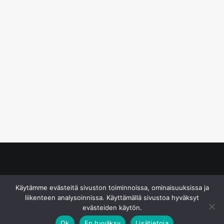
© S&J Media Oy
Käytämme evästeitä sivuston toiminnoissa, ominaisuuksissa ja
liikenteen analysoinnissa. Käyttämällä sivustoa hyväksyt
evästeiden käytön.
Ok
En hyväksy
Lisätietoja